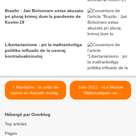
Brazilo : Jair Bolsonaro estas akuzata
pri pluraj krimoj dum la pandemio de
Kovim-19
Libertarianismo : pri la maltrankviliga
politika influado de la usonaj
kontraŭvakcinuloj
< Marfaŭno : la ondo de
Julio 2021 : «Le Monde
varmo en Kanado mortigis
Diplomatique» en
almenaŭ 1 miliardon da
Esperanto >
marbestoj
Hébergé par Overblog
Top articles
Pages