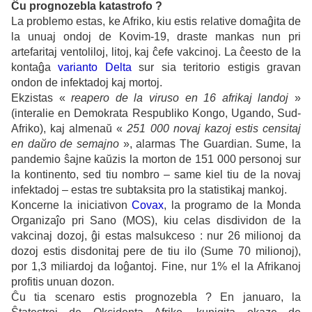
Ĉu prognozebla katastrofo ?
La problemo estas, ke Afriko, kiu estis relative domaĝita de
la unuaj ondoj de Kovim-19, draste mankas nun pri
artefaritaj ventoliloj, litoj, kaj ĉefe vakcinoj.
La ĉeesto de la
kontaĝa
varianto Delta
sur sia teritorio estigis gravan
ondon de infektadoj kaj mortoj.
Ekzistas «
reapero de la viruso en 16 afrikaj landoj
»
(interalie en Demokrata Respubliko Kongo, Ugando, Sud-
Afriko), kaj almenaŭ «
251 000 novaj kazoj estis censitaj
en daŭro de semajno
», alarmas
The
Guardian. Sume, la
pandemio ŝajne kaŭzis la morton de 151 000 personoj sur
la kontinento, sed tiu nombro – same kiel tiu de la novaj
infektadoj – estas tre subtaksita pro la statistikaj mankoj.
Koncerne la iniciativon
Covax
, la programo de la Monda
Organizaĵo pri Sano (MOS), kiu celas disdividon de la
vakcinaj dozoj, ĝi estas malsukceso : nur 26 milionoj da
dozoj estis disdonitaj pere de tiu ilo (Sume 70 milionoj),
por 1,3 miliardoj da loĝantoj. Fine, nur 1% el la Afrikanoj
profitis unuan dozon.
Ĉu tia scenaro estis prognozebla ? En januaro, la