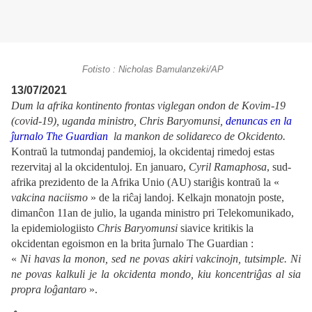
Fotisto : Nicholas Bamulanzeki/AP
13/07/2021
Dum la afrika kontinento frontas viglegan ondon de Kovim-19
(covid-19), uganda ministro, Chris Baryomunsi,
denuncas en la
ĵurnalo The Guardian
la mankon de solidareco de Okcidento.
Kontraŭ la tutmondaj pandemioj, la okcidentaj rimedoj estas
rezervitaj al la okcidentuloj. En januaro,
Cyril Ramaphosa
, sud-
afrika prezidento de la Afrika Unio (AU) stariĝis kontraŭ la «
vakcina naciismo
» de la riĉaj landoj. Kelkajn monatojn poste,
dimanĉon 11an de julio, la uganda ministro pri Telekomunikado,
la epidemiologiisto
Chris Baryomunsi
siavice kritikis la
okcidentan egoismon en la brita ĵurnalo The Guardian :
«
Ni havas la monon, sed ne povas akiri vakcinojn, tutsimple. Ni
ne povas kalkuli je la okcidenta mondo, kiu koncentriĝas al sia
propra loĝantaro
».