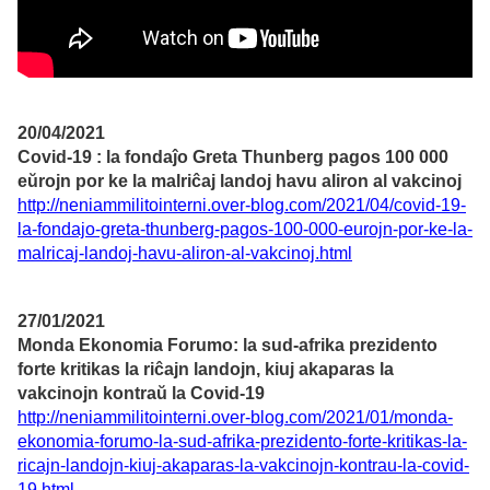
20/04/2021
Covid-19 : la fondaĵo Greta Thunberg pagos 100 000
eŭrojn por ke la malriĉaj landoj havu aliron al vakcinoj
http://neniammilitointerni.over-blog.com/2021/04/covid-19-
la-fondajo-greta-thunberg-pagos-100-000-eurojn-por-ke-la-
malricaj-landoj-havu-aliron-al-vakcinoj.html
27/01/2021
Monda Ekonomia Forumo: la sud-afrika prezidento
forte kritikas la riĉajn landojn, kiuj akaparas la
vakcinojn kontraŭ la Covid-19
http://neniammilitointerni.over-blog.com/2021/01/monda-
ekonomia-forumo-la-sud-afrika-prezidento-forte-kritikas-la-
ricajn-landojn-kiuj-akaparas-la-vakcinojn-kontrau-la-covid-
19.html