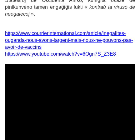
Ŝtatestroj de Okcidenta Afriko, kunigita okaze de
pintkunveno tamen engaĝiĝis lukti «
kontraŭ la viruso de
neegalecoj
».
https://www.courrierinternational.com/article/inegalites-
ouganda-nous-avons-largent-mais-nous-ne-pouvons-pas-
avoir-de-vaccins
https://www.youtube.com/watch?v=6Ogn7S_Z3E8