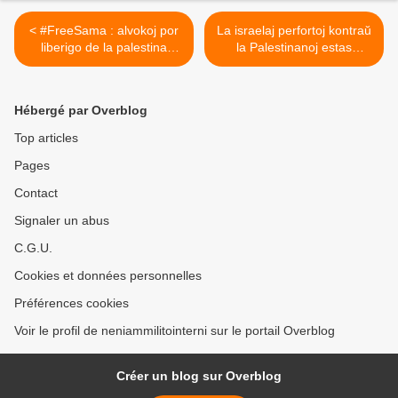
< #FreeSama : alvokoj por
La israelaj perfortoj kontraŭ
liberigo de la palestina
la Palestinanoj estas
diskĵokeo Sama Abdulhadi
denuncitaj de la
NeRegistara Organizaĵo
B'Tselem >
Hébergé par Overblog
Top articles
Pages
Contact
Signaler un abus
C.G.U.
Cookies et données personnelles
Préférences cookies
Voir le profil de neniammilitointerni sur le portail Overblog
Créer un blog sur Overblog