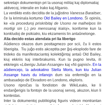
sekretajn dokumentojn pri la usonaj militaj kaj diplomatiaj
aktivecoj, interalie en Irako kaj Afganio.
La verdikto estis decidita de la juĝistino
Vanessa Baraitser
,
ĉe la kriminala kortumo
Old Bailey en Londono.
Ŝi opiniis,
ke «
la proceduroj priskribitaj de Usono ne malhelpos lin
mortigi sin
(..)
pro menssanaj kialoj
», konforme kun la
konkludoj de psikiatro, kiu ekzamenis lin antaŭnelonge.
Alia decido estas atendata pri lia liberigo
Aŭdienco okazos dum posttagmezo por scii, ĉu li estos
liberigita. Tiu juĝo estis akceptita per ĝoj-eksplodo fare de
trideko da manifestaciantoj kolekti
ĝi
ntaj antaŭ
Old Bailey,
kiuj ekkriis kaj interbrakumis.
Kun la pugno levita, ili
ekkriegis «
Liberigu
Julian Assange
» kaj «
Ni gajnis!
».
En la
aŭdiencejo, la advokatino
Stella Moris, kun kiu Julian
Assange havis du infanojn
dum sia enfermiĝo en la
ambasadejo de Ekvadoro en Londono, ekploris.
Usono riproĉas la fondiston de WikiLeaks, ke li
endanĝerigis la fontojn de la usonaj servoj, akuzon, kiun li
kontestas.
Inter la dokumentoj publikigitaj figuris videon montrantan