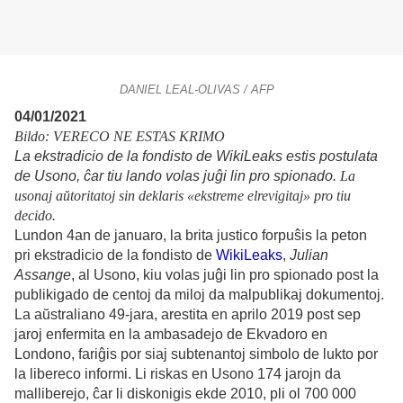
DANIEL LEAL-OLIVAS / AFP
04/01/2021
Bildo: VERECO NE ESTAS KRIMO
La ekstradicio de la fondisto de
WikiLeaks estis postulata
de Usono, ĉar tiu lando volas juĝi lin pro spionado.
La
usonaj aŭtoritatoj sin deklaris «ekstreme elrevigitaj» pro tiu
decido.
Lundon 4an de januaro, la brita justico forpuŝis la peton
pri ekstradicio de la fondisto de
WikiLeaks
,
Julian
Assange
,
al Usono, kiu volas juĝi lin pro spionado post la
publikigado de centoj da miloj da malpublikaj dokumentoj.
La aŭstraliano 49-jara, arestita en aprilo 2019 post sep
jaroj enfermita en la ambasadejo de Ekvadoro en
Londono, fariĝis por siaj subtenantoj simbolo de lukto por
la libereco informi. Li riskas en Usono 174 jarojn da
malliberejo, ĉar li diskonigis ekde 2010, pli ol 700 000