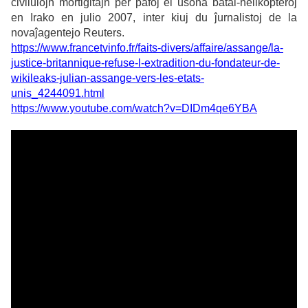
civilulojn mortigitajn per pafoj el usona batal-helikopteroj
en Irako en julio 2007, inter kiuj du ĵurnalistoj de la
novaĵagentejo Reuters.
https://www.francetvinfo.fr/faits-divers/affaire/assange/la-
justice-britannique-refuse-l-extradition-du-fondateur-de-
wikileaks-julian-assange-vers-les-etats-
unis_4244091.html
https://www.youtube.com/watch?v=DIDm4qe6YBA