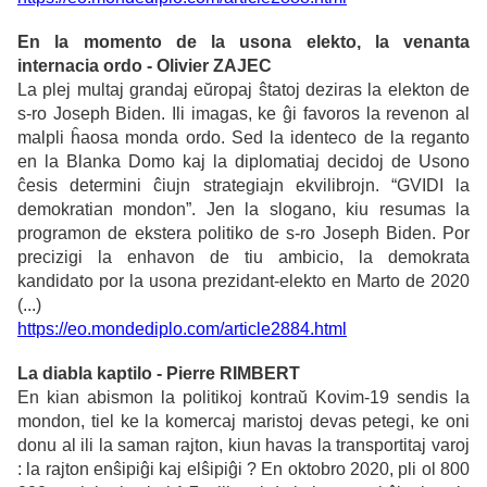
En la momento de la usona elekto, la venanta
internacia ordo - Olivier ZAJEC
La plej multaj grandaj eŭropaj ŝtatoj deziras la elekton de
s-ro Joseph Biden. Ili imagas, ke ĝi favoros la revenon al
malpli ĥaosa monda ordo. Sed la identeco de la reganto
en la Blanka Domo kaj la diplomatiaj decidoj de Usono
ĉesis determini ĉiujn strategiajn ekvilibrojn. “GVIDI la
demokratian mondon”. Jen la slogano, kiu resumas la
programon de ekstera politiko de s-ro Joseph Biden. Por
precizigi la enhavon de tiu ambicio, la demokrata
kandidato por la usona prezidant-elekto en Marto de 2020
(...)
https://eo.mondediplo.com/article2884.html
La diabla kaptilo - Pierre RIMBERT
En kian abismon la politikoj kontraŭ Kovim-19 sendis la
mondon, tiel ke la komercaj maristoj devas petegi, ke oni
donu al ili la saman rajton, kiun havas la transportitaj varoj
: la rajton enŝipiĝi kaj elŝipiĝi ? En oktobro 2020, pli ol 800