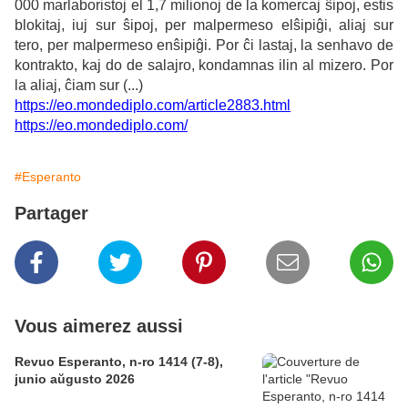
000 marlaboristoj el 1,7 milionoj de la komercaj ŝipoj, estis
blokitaj, iuj sur ŝipoj, per malpermeso elŝipiĝi, aliaj sur
tero, per malpermeso enŝipiĝi. Por ĉi lastaj, la senhavo de
kontrakto, kaj do de salajro, kondamnas ilin al mizero. Por
la aliaj, ĉiam sur (...)
https://eo.mondediplo.com/article2883.html
https://eo.mondediplo.com/
#Esperanto
Partager
Vous aimerez aussi
Revuo Esperanto, n-ro 1414 (7-8),
junio aŭgusto 2026