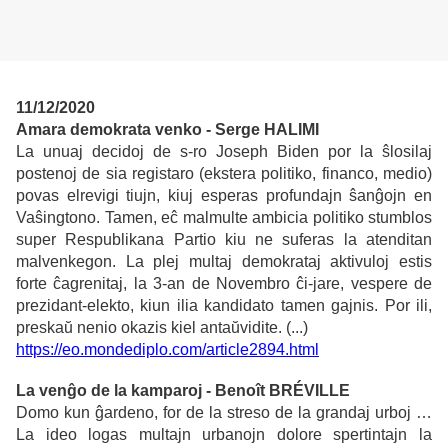
11/12/2020
Amara demokrata venko - Serge HALIMI
La unuaj decidoj de s-ro Joseph Biden por la ŝlosilaj
postenoj de sia registaro (ekstera politiko, financo, medio)
povas elrevigi tiujn, kiuj esperas profundajn ŝanĝojn en
Vaŝingtono.
Tamen, eĉ malmulte ambicia politiko stumblos
super Respublikana Partio kiu ne suferas la atenditan
malvenkegon. La plej multaj demokrataj aktivuloj estis
forte ĉagrenitaj, la 3-an de Novembro ĉi-jare, vespere de
prezidant-elekto, kiun ilia kandidato tamen gajnis. Por ili,
preskaŭ nenio okazis kiel antaŭvidite. (...)
https://eo.mondediplo.com/article2894.html
La venĝo de la kamparoj - Benoît BRÉVILLE
Domo kun ĝardeno, for de la streso de la grandaj urboj …
La ideo logas multajn urbanojn dolore spertintajn la