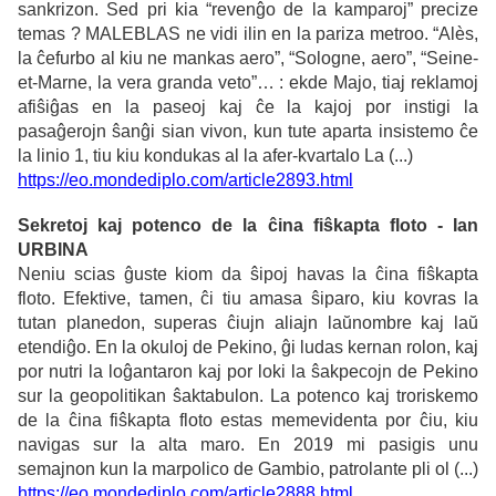
sankrizon. Sed pri kia “revenĝo de la kamparoj” precize
temas ? MALEBLAS ne vidi ilin en la pariza metroo. “Alès,
la ĉefurbo al kiu ne mankas aero”, “Sologne, aero”, “Seine-
et-Marne, la vera granda veto”… : ekde Majo, tiaj reklamoj
afiŝiĝas en la paseoj kaj ĉe la kajoj por instigi la
pasaĝerojn ŝanĝi sian vivon, kun tute aparta insistemo ĉe
la linio 1, tiu kiu kondukas al la afer-kvartalo La (...)
https://eo.mondediplo.com/article2893.html
Sekretoj kaj potenco de la ĉina fiŝkapta floto - Ian
URBINA
Neniu scias ĝuste kiom da ŝipoj havas la ĉina fiŝkapta
floto. Efektive, tamen, ĉi tiu amasa ŝiparo, kiu kovras la
tutan planedon, superas ĉiujn aliajn laŭnombre kaj laŭ
etendiĝo. En la okuloj de Pekino, ĝi ludas kernan rolon, kaj
por nutri la loĝantaron kaj por loki la ŝakpecojn de Pekino
sur la geopolitikan ŝaktabulon. La potenco kaj troriskemo
de la ĉina fiŝkapta floto estas memevidenta por ĉiu, kiu
navigas sur la alta maro. En 2019 mi pasigis unu
semajnon kun la marpolico de Gambio, patrolante pli ol (...)
https://eo.mondediplo.com/article2888.html