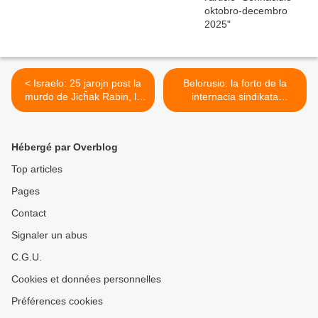
< Israelo: 25 jarojn post la
Belorusio: la forto de la
murdo de Jicĥak Rabin, la
internacia sindikata
pacistoj manifestacias
solidareco >
kontraŭ Netanjahu
Hébergé par Overblog
Top articles
Pages
Contact
Signaler un abus
C.G.U.
Cookies et données personnelles
Préférences cookies