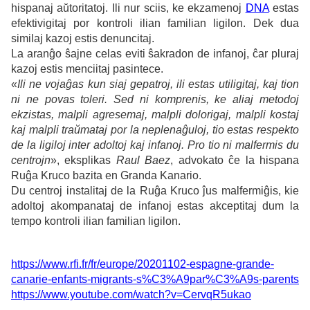
hispanaj aŭtoritatoj. Ili nur sciis, ke ekzamenoj
DNA
estas
efektivigitaj por kontroli ilian familian ligilon. Dek dua
similaj kazoj estis denuncitaj.
La aranĝo ŝajne celas eviti ŝakradon de infanoj, ĉar pluraj
kazoj estis menciitaj pasintece.
«
Ili ne vojaĝas kun siaj gepatroj, ili estas utiligitaj, kaj tion
ni ne povas toleri. Sed ni komprenis, ke aliaj metodoj
ekzistas, malpli agresemaj, malpli dolorigaj, malpli kostaj
kaj malpli traŭmataj por la neplenaĝuloj, tio estas respekto
de la ligiloj inter adoltoj kaj infanoj. Pro tio ni malfermis du
centrojn
», eksplikas
Raul Baez
, advokato ĉe la hispana
Ruĝa Kruco bazita en Granda Kanario.
Du centroj instalitaj de la Ruĝa Kruco ĵus malfermiĝis, kie
adoltoj akompanataj de infanoj estas akceptitaj dum la
tempo kontroli ilian familian ligilon.
https://www.rfi.fr/fr/europe/20201102-espagne-grande-
canarie-enfants-migrants-s%C3%A9par%C3%A9s-parents
https://www.youtube.com/watch?v=CervqR5ukao