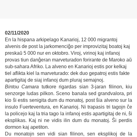
02/11/2020
En la hispana arkipelago Kanarioj, 12 000 migrantoj
alvenis de post la jarkomenciĝo per improvizitaj boatoj kaj
preskaŭ 5 000 nur en oktobro. Viroj, virinoj kaj infanoj
provas tiun danĝeran marveturadon forirante de Maroko aŭ
sub-sahara Afriko. La alveno en Kanarioj estis por kelkaj
tiel aflikta kiel la marveturado: dek duo gepatroj estis fakte
apartigitaj de siaj infanoj dum pluraj semajnoj.
Bintou Camara
tutkore rigardas sian 3-jaran filinon, kiu
senzorge ludas pilkon. Sceno banala sed grandvalora, pri
kio ŝi estis senigita dum du monatoj, post ŝia alveno sur la
insulo Fuerteventura, en Kanarioj. Ni trapasis tri tagojn ĉe
la policejo kaj la tria tago la infanoj estis apartigitaj de ni, ŝi
eksplikas. Kaj ni ne vidis ilin dum du monatoj. Ŝi perdis
dormon kaj apetiton.
Du monatojn sen vidi sian filinon, sen eksplikoj de la