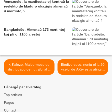
Venezuelo: la manifestacioj kontraŭ la
reelekto de Maduro okazigis almenaŭ
4 mortintojn
Bangladeŝo: Almenaŭ 173 mortintoj
kaj pli ol 1100 arestoj
< Kalezo: Malpermeso de
Biodiverseco: neniu el la 20
distribuado de nutraĵoj al la
«celoj de Ajĉi» estis atingita
migrantoj: la asocioj
en daŭro de 10 jaroj >
plendas ĉe tribunalo
Hébergé par Overblog
Top articles
Pages
Contact