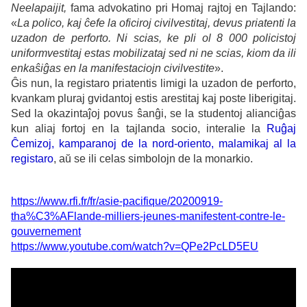
Neelapaijit,
fama advokatino pri Homaj rajtoj en Tajlando:
«
La polico, kaj ĉefe la oficiroj civilvestitaj, devus priatenti la
uzadon de perforto. Ni scias, ke pli ol 8 000 policistoj
uniformvestitaj estas mobilizataj sed ni ne scias, kiom da ili
enkaŝiĝas en la manifestaciojn civilvestite
».
Ĝis nun, la registaro priatentis limigi la uzadon de perforto,
kvankam pluraj gvidantoj estis arestitaj kaj poste liberigitaj.
Sed la okazintaĵoj povus ŝanĝi, se la studentoj alianciĝas
kun aliaj fortoj en la tajlanda socio, interalie la
Ruĝaj
Ĉemizoj, kamparanoj de la nord-oriento, malamikaj al la
registaro
, aŭ se ili celas simbolojn de la monarkio.
https://www.rfi.fr/fr/asie-pacifique/20200919-
tha%C3%AFlande-milliers-jeunes-manifestent-contre-le-
gouvernement
https://www.youtube.com/watch?v=QPe2PcLD5EU