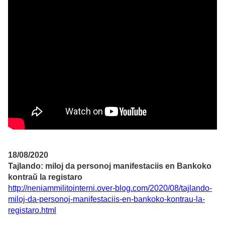
18/08/2020
Tajlando: miloj da personoj manifestaciis en Bankoko
kontraŭ la registaro
http://neniammilitointerni.over-blog.com/2020/08/tajlando-
miloj-da-personoj-manifestaciis-en-bankoko-kontrau-la-
registaro.html