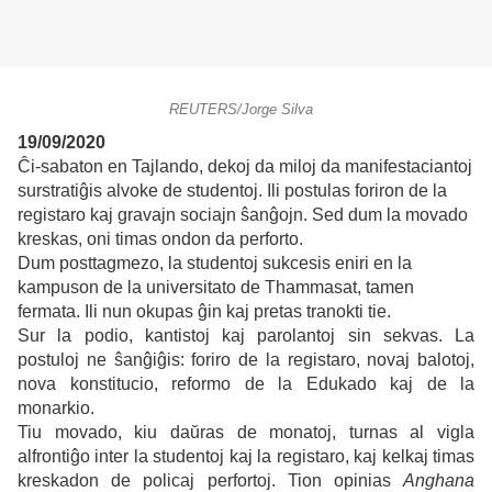
REUTERS/Jorge Silva
19/09/2020
Ĉi-sabaton en Tajlando, dekoj da miloj da manifestaciantoj
surstratiĝis alvoke de studentoj. Ili postulas foriron de la
registaro kaj gravajn sociajn ŝanĝojn.
Sed dum la movado
kreskas, oni timas ondon da perforto.
Dum posttagmezo, la studentoj sukcesis eniri en la
kampuson de la universitato de Thammasat, tamen
fermata.
Ili nun okupas ĝin kaj pretas tranokti tie.
Sur la podio, kantistoj kaj parolantoj sin sekvas. La
postuloj ne ŝanĝiĝis: foriro de la registaro, novaj balotoj,
nova konstitucio, reformo de la Edukado kaj de la
monarkio.
Tiu movado, kiu daŭras de monatoj, turnas al vigla
alfrontiĝo inter la studentoj kaj la registaro, kaj kelkaj timas
kreskadon de policaj perfortoj. Tion opinias
Anghana