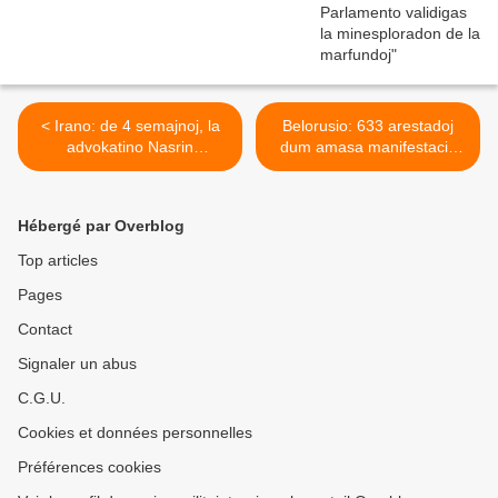
< Irano: de 4 semajnoj, la
Belorusio: 633 arestadoj
advokatino Nasrin
dum amasa manifestacio
Sotoudeh daŭrigas sian
kontraŭ Lukaŝenko >
malsatstrikon en malliberejo
Hébergé par Overblog
Top articles
Pages
Contact
Signaler un abus
C.G.U.
Cookies et données personnelles
Préférences cookies