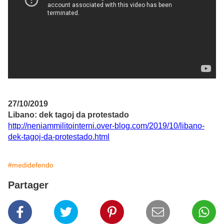
27/10/2019
Libano: dek tagoj da protestado
http://neniammilitointerni.over-blog.com/2019/10/libano-
dek-tagoj-da-protestado.html
#medidefendo
Partager