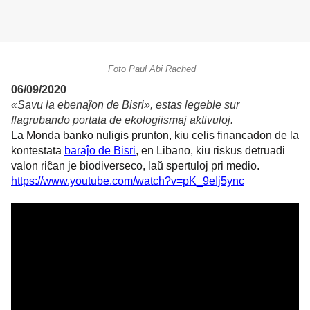
Foto Paul Abi Rached
06/09/2020
«Savu la ebenaĵon de Bisri», estas legeble sur
flagrubando portata de ekologiismaj aktivuloj.
La Monda banko nuligis prunton, kiu celis financadon de la
kontestata
baraĵo de Bisri
, en Libano, kiu riskus detruadi
valon riĉan je biodiverseco, laŭ spertuloj pri medio.
https://www.youtube.com/watch?v=pK_9eIj5ync