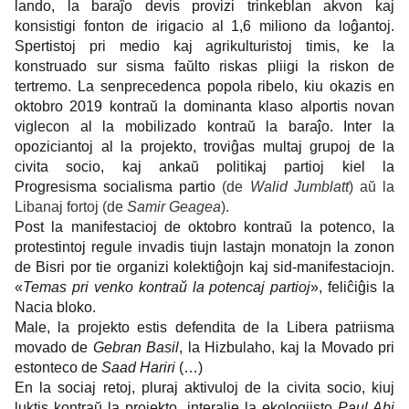
lando, la baraĵo devis provizi trinkeblan akvon kaj
konsistigi fonton de irigacio al 1,6 miliono da loĝantoj.
Spertistoj pri medio kaj agrikulturistoj timis, ke la
konstruado sur sisma faŭlto riskas pliigi la riskon de
tertremo.
La senprecedenca popola ribelo, kiu okazis en
oktobro 2019 kontraŭ la dominanta klaso alportis novan
viglecon al la mobilizado kontraŭ la baraĵo. Inter la
opoziciantoj al la projekto, troviĝas multaj grupoj de la
civita socio, kaj ankaŭ politikaj partioj kiel la
Progresisma socialisma partio
(de
Walid Jumblatt
) aŭ la
Libanaj fortoj (de
Samir Geagea
).
Post la manifestacioj de oktobro kontraŭ la potenco, la
protestintoj regule invadis tiujn lastajn monatojn la zonon
de Bisri por tie organizi kolektiĝojn kaj sid-manifestaciojn.
«
Temas pri venko kontraŭ la potencaj partioj
», feliĉiĝis la
Nacia bloko.
Male, la projekto estis defendita de la Libera patriisma
movado de
Gebran Basil
, la Hizbulaho, kaj la Movado pri
estonteco de
Saad Hariri
(…)
En la sociaj retoj, pluraj aktivuloj de la civita socio, kiuj
luktis kontraŭ la projekto, interalie la ekologiisto
Paul Abi