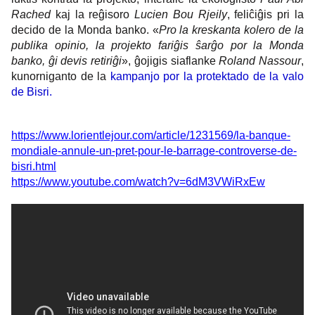
Rached
kaj la reĝisoro
Lucien Bou Rjeily
, feliĉiĝis pri la
decido de la Monda banko. «
Pro la kreskanta kolero de la
publika opinio, la projekto fariĝis ŝarĝo por la Monda
banko, ĝi devis retiriĝi
», ĝojigis siaflanke
Roland Nassour
,
kunorniganto de la
kampanjo por la protektado de la valo
de Bisri.
https://www.lorientlejour.com/article/1231569/la-banque-
mondiale-annule-un-pret-pour-le-barrage-controverse-de-
bisri.html
https://www.youtube.com/watch?v=6dM3VWiRxEw