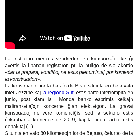
La institucio menciis vendredon en komunikaĵo, ke ĝi
avertis la libanan registaron pri la nuligo de sia akordo
«
ĉ
ar la preparaj kondiĉoj ne estis plenumintaj por komenci
la konstruadon
».
La konstruado por la baraĵo de Bisri, situinta en bela valo
inter Jezzine kaj
la regiono Ŝuf
, estis parte interrompita en
junio, post kiam la Monda banko esprimis kelkajn
maltrankvilaĵojn koncerne ĝian efektivigon. La gravaj
konstruadoj ne vere komenciĝis, sed la sektoro estis
ĉirkaŭbarita komence de 2019, kaj la unuaj arboj estis
dehakitaj (...)
Situinta en valo 30 kilometrojn for de Bejruto, ĉefurbo de la