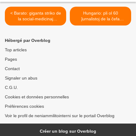
< Barato: giganta striko de
Hungario: pli ol 60
la social-medicinaj
ĵurnalistoj de la ĉefa
laboristinoj en Karnatako
sendependa informretejo
kaj Delhio
demisias, kaj denuncas
entrudiĝon de la registaro >
Hébergé par Overblog
Top articles
Pages
Contact
Signaler un abus
C.G.U.
Cookies et données personnelles
Préférences cookies
Voir le profil de neniammilitointerni sur le portail Overblog
Créer un blog sur Overblog