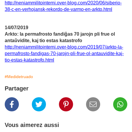
http://neniammilitointerni.over-blog.com/2020/06/siberio-
38-c-en-verhojansk-rekordo-de-varmo-en-arkto.html
14/07/2019
Arkto: la permafrosto fandiĝas 70 jarojn pli frue ol
antaŭvidite, kaj tio estas katastrofo
http://neniammilitointerni.over-blog.com/2019/07/arkto-la-
permafrosto-fandigas-70-jarojn-pli-frue-ol-antauvidite-kaj-
tio-estas-katastrofo.html
#Medidetruado
Partager
Vous aimerez aussi