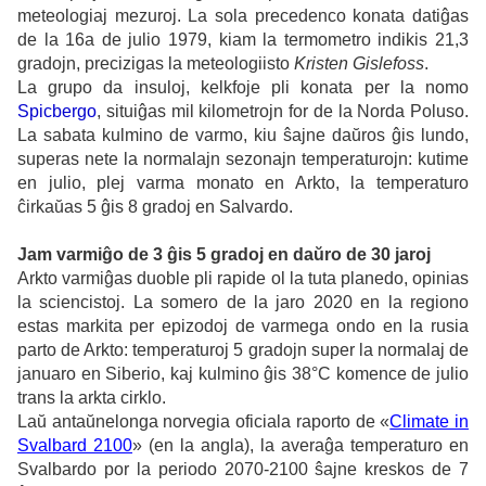
meteologiaj mezuroj. La sola precedenco konata datiĝas
de la 16a de julio 1979, kiam la termometro indikis 21,3
gradojn, precizigas la meteologiisto
Kristen Gislefoss
.
La grupo da insuloj, kelkfoje pli konata per la nomo
Spicbergo
, situiĝas mil kilometrojn for de la Norda Poluso.
La sabata kulmino de varmo, kiu ŝajne daŭros ĝis lundo,
superas nete la normalajn sezonajn temperaturojn: kutime
en julio, plej varma monato en Arkto, la temperaturo
ĉirkaŭas 5 ĝis 8 gradoj en Salvardo.
Jam varmiĝo de 3 ĝis 5 gradoj en daŭro de 30 jaroj
Arkto varmiĝas duoble pli rapide ol la tuta planedo, opinias
la sciencistoj. La somero de la jaro 2020 en la regiono
estas markita per epizodoj de varmega ondo en la rusia
parto de Arkto: temperaturoj 5 gradojn super la normalaj de
januaro en Siberio, kaj kulmino ĝis 38°C komence de julio
trans la arkta cirklo.
Laŭ antaŭnelonga norvegia oficiala raporto de «
Climate in
Svalbard 2100
» (en la angla), la averaĝa temperaturo en
Svalbardo por la periodo 2070-2100 ŝajne kreskos de 7