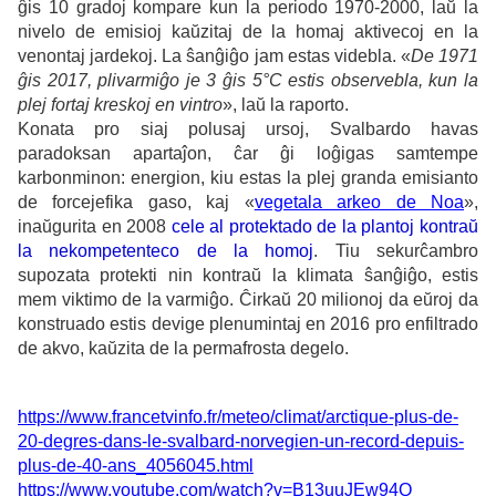
ĝis 10 gradoj kompare kun la periodo 1970-2000, laŭ la
nivelo de emisioj kaŭzitaj de la homaj aktivecoj en la
venontaj jardekoj. La ŝanĝiĝo jam estas videbla. «
De 1971
ĝis 2017, plivarmiĝo je 3 ĝis 5°C estis observebla, kun la
plej fortaj kreskoj en vintro
», laŭ la raporto.
Konata pro siaj polusaj ursoj, Svalbardo havas
paradoksan apartaĵon, ĉar ĝi loĝigas samtempe
karbonminon: energion, kiu estas la plej granda emisianto
de forcejefika gaso, kaj «
vegetala arkeo de Noa
»,
inaŭgurita en 2008
cele al protektado de la plantoj kontraŭ
la nekompetenteco de la homoj
. Tiu sekurĉambro
supozata protekti nin kontraŭ la klimata ŝanĝiĝo, estis
mem viktimo de la varmiĝo. Ĉirkaŭ 20 milionoj da eŭroj da
konstruado estis devige plenumintaj en 2016 pro enfiltrado
de akvo, kaŭzita de la permafrosta degelo.
https://www.francetvinfo.fr/meteo/climat/arctique-plus-de-
20-degres-dans-le-svalbard-norvegien-un-record-depuis-
plus-de-40-ans_4056045.html
https://www.youtube.com/watch?v=B13uuJEw94Q