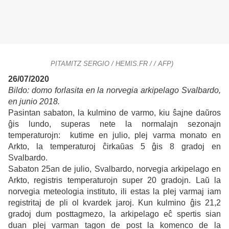
PITAMITZ SERGIO / HEMIS.FR / / AFP)
26/07/2020
Bildo: domo forlasita en la norvegia arkipelago
Svalbardo,
en junio 2018.
Pasintan sabaton, la kulmino de varmo, kiu ŝajne daŭros
ĝis lundo, superas nete la normalajn sezonajn
temperaturojn: kutime en julio, plej varma monato en
Arkto, la temperaturoj ĉirkaŭas 5 ĝis 8 gradoj en
Svalbardo.
Sabaton 25an de julio, Svalbardo, norvegia arkipelago en
Arkto, registris temperaturojn super 20 gradojn. Laŭ la
norvegia meteologia instituto, ili estas la plej varmaj iam
registritaj de pli ol kvardek jaroj. Kun kulmino ĝis 21,2
gradoj dum posttagmezo, la arkipelago eĉ spertis sian
duan plej varman tagon de post la komenco de la