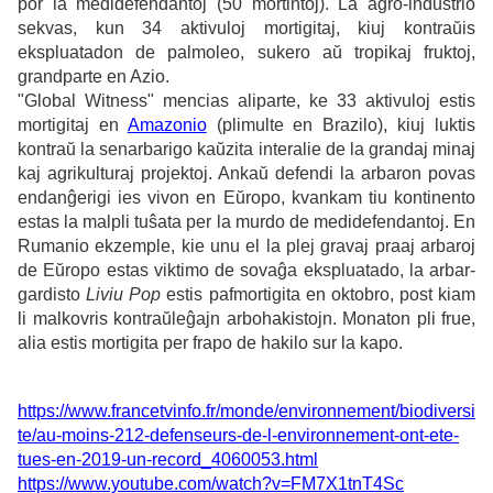
por la medidefendantoj (50 mortintoj). La agro-industrio
sekvas, kun 34 aktivuloj mortigitaj, kiuj kontraŭis
ekspluatadon de palmoleo, sukero aŭ tropikaj fruktoj,
grandparte en Azio.
"Global Witness" mencias aliparte, ke 33 aktivuloj estis
mortigitaj en
Amazonio
(plimulte en Brazilo), kiuj luktis
kontraŭ la senarbarigo kaŭzita interalie de la grandaj minaj
kaj agrikulturaj projektoj. Ankaŭ defendi la arbaron povas
endanĝerigi ies vivon en Eŭropo, kvankam tiu kontinento
estas la malpli tuŝata per la murdo de medidefendantoj. En
Rumanio ekzemple, kie unu el la plej gravaj praaj arbaroj
de Eŭropo estas viktimo de sovaĝa ekspluatado, la arbar-
gardisto
Liviu Pop
estis pafmortigita en oktobro, post kiam
li malkovris kontraŭleĝajn arbohakistojn. Monaton pli frue,
alia estis mortigita per frapo de hakilo sur la kapo.
https://www.francetvinfo.fr/monde/environnement/biodiversi
te/au-moins-212-defenseurs-de-l-environnement-ont-ete-
tues-en-2019-un-record_4060053.html
https://www.youtube.com/watch?v=FM7X1tnT4Sc