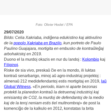
Foto: Olivier Hoslet / EPA
29/07/2020
Bildo: Celia Xakriaba, indiĝena edukistino kaj aktivulino
de la
popolo Xakriaba en Brazilo
, kun portreto de Paulo
Paulino Guajajara, mortigita en embusko de kontraŭleĝaj
arbohakistoj en 2019.
Duono el la murdoj okazis en nur du landoj :
Kolombio
kaj
Filipinoj
.
Riske de sia vivo, preskaŭ ĉie en la mondo, ili luktas
kontraŭ senarbarigo, minoj aŭ agro-industriaj projektoj :
almenaŭ 212 medidefendantoj estis mortigitaj en 2019,
laŭ
Global Witness
. «
En periodo, kiam ni aparte bezonas
protekti la planedon kontraŭ la detruemaj industrioj kaj
emisiantoj de CO2, la murdoj de defendantoj de la medio
kaj de la teroj neniam estis tiel multnombraj
» de post la
komenciĝo de la kalkulo en 2012, konstatas la brita