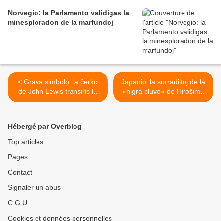
Norvegio: la Parlamento validigas la
minesploradon de la marfundoj
< Grava simbolo: la ĉerko
Japanio: la surradiitoj de la
de John Lewis transiris la
«nigra pluvo» de Hiroŝimo
ponton Pettus en Selma
en 1945 finfine estas
agnoskitaj kiel viktimoj >
Hébergé par Overblog
Top articles
Pages
Contact
Signaler un abus
C.G.U.
Cookies et données personnelles