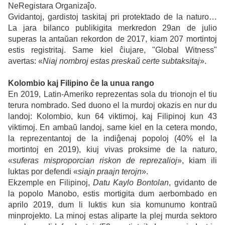
NeRegistara Organizaĵo.
Gvidantoj, gardistoj taskitaj pri protektado de la naturo…
La jara bilanco publikigita merkredon 29an de julio
superas la antaŭan rekordon de 2017, kiam 207 mortintoj
estis registritaj. Same kiel ĉiujare, "Global Witness"
avertas: «
Niaj nombroj estas preskaŭ certe subtaksitaj
».
Kolombio kaj Filipino ĉe la unua rango
En 2019, Latin-Ameriko reprezentas sola du trionojn el tiu
terura nombrado. Sed duono el la murdoj okazis en nur du
landoj: Kolombio, kun 64 viktimoj, kaj Filipinoj kun 43
viktimoj. En ambaŭ landoj, same kiel en la cetera mondo,
la reprezentantoj de la indiĝenaj popoloj (40% el la
mortintoj en 2019), kiuj vivas proksime de la naturo,
«
suferas misproporcian riskon de reprezalioj
», kiam ili
luktas por defendi «
siajn praajn terojn
».
Ekzemple en Filipinoj,
Datu Kaylo Bontolan
, gvidanto de
la popolo Manobo, estis mortigita dum aerbombado en
aprilo 2019, dum li luktis kun sia komunumo kontraŭ
minprojekto. La minoj estas aliparte la plej murda sektoro