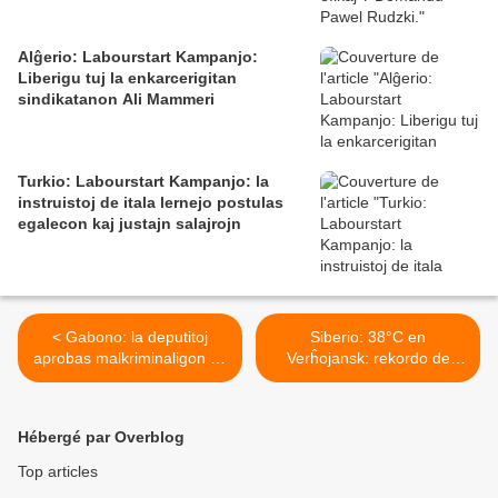
Alĝerio: Labourstart Kampanjo:
Liberigu tuj la enkarcerigitan
sindikatanon Ali Mammeri
Turkio: Labourstart Kampanjo: la
instruistoj de itala lernejo postulas
egalecon kaj justajn salajrojn
< Gabono: la deputitoj
Siberio: 38°C en
aprobas malkriminaligon de
Verĥojansk: rekordo de
samseksemo
varmo en Arkto >
Hébergé par Overblog
Top articles