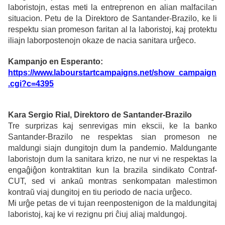
laboristojn, estas meti la entreprenon en alian malfacilan
situacion. Petu de la Direktoro de Santander-Brazilo, ke li
respektu sian promeson faritan al la laboristoj, kaj protektu
iliajn laborpostenojn okaze de nacia sanitara urĝeco.
Kampanjo en Esperanto:
https://www.labourstartcampaigns.net/show_campaign
.cgi?c=4395
Kara Sergio Rial, Direktoro de Santander-Brazilo
Tre surprizas kaj senrevigas min ekscii, ke la banko
Santander-Brazilo ne respektas sian promeson ne
maldungi siajn dungitojn dum la pandemio. Maldungante
laboristojn dum la sanitara krizo, ne nur vi ne respektas la
engaĝiĝon kontraktitan kun la brazila sindikato Contraf-
CUT, sed vi ankaŭ montras senkompatan malestimon
kontraŭ viaj dungitoj en tiu periodo de nacia urĝeco.
Mi urĝe petas de vi tujan reenpostenigon de la maldungitaj
laboristoj, kaj ke vi rezignu pri ĉiuj aliaj maldungoj.