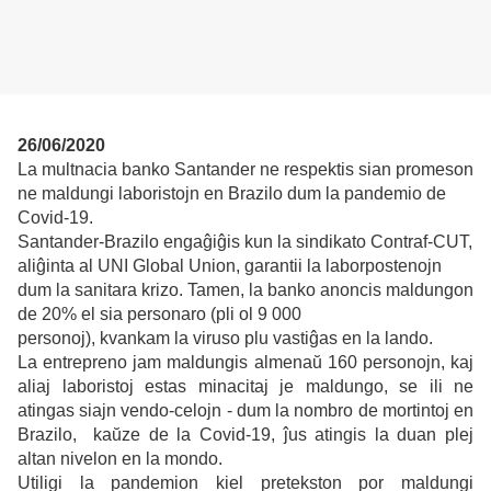
26/06/2020
La multnacia banko Santander ne respektis sian promeson
ne maldungi laboristojn en Brazilo dum la pandemio de
Covid-19.
Santander-Brazilo engaĝiĝis kun la sindikato Contraf-CUT,
aliĝinta al UNI Global Union, garantii la laborpostenojn
dum la sanitara krizo. Tamen, la banko anoncis maldungon
de 20% el sia personaro (pli ol 9 000
personoj), kvankam la viruso plu vastiĝas en la lando.
La entrepreno jam maldungis almenaŭ 160 personojn, kaj
aliaj laboristoj estas minacitaj je maldungo, se ili ne
atingas siajn vendo-celojn - dum la nombro de mortintoj en
Brazilo, kaŭze de la Covid-19, ĵus atingis la duan plej
altan nivelon en la mondo.
Utiligi la pandemion kiel pretekston por maldungi