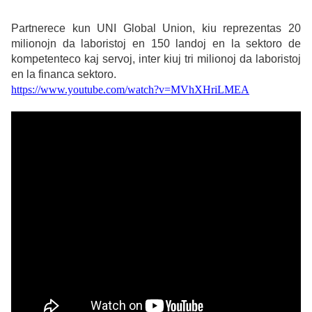
Partnerece kun UNI Global Union, kiu reprezentas 20
milionojn da laboristoj en 150 landoj en la sektoro de
kompetenteco kaj servoj, inter kiuj tri milionoj da laboristoj
en la financa sektoro.
https://www.youtube.com/watch?v=MVhXHriLMEA