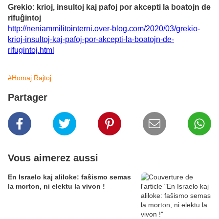
Grekio: krioj, insultoj kaj pafoj por akcepti la boatojn de
rifuĝintoj
http://neniammilitointerni.over-blog.com/2020/03/grekio-
krioj-insultoj-kaj-pafoj-por-akcepti-la-boatojn-de-
rifugintoj.html
#Homaj Rajtoj
Partager
Vous aimerez aussi
En Israelo kaj aliloke: faŝismo semas
la morton, ni elektu la vivon !