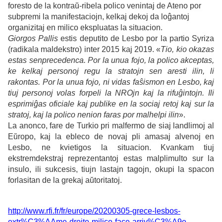
foresto de la kontraŭ-ribela polico venintaj de Ateno por
subpremi la manifestaciojn, kelkaj dekoj da loĝantoj
organizitaj en milico ekspluatas la situacion.
Giorgos Pallis
estis deputito de Lesbo por la partio Syriza
(radikala maldekstro) inter 2015 kaj 2019.
«
Tio, kio okazas
estas senprecedenca.
Por la unua fojo, la polico akceptas,
ke kelkaj personoj regu la stratojn sen aresti ilin, li
rakontas. Por la unua fojo, ni vidas faŝismon en Lesbo, kaj
tiuj personoj volas forpeli la NROjn kaj la rifuĝintojn. Ili
esprimiĝas oficiale kaj publike en la sociaj retoj kaj sur la
stratoj, kaj la polico nenion faras por malhelpi ilin
».
La anonco, fare de Turkio pri malfermo de siaj landlimoj al
Eŭropo, kaj la ebleco de novaj pli amasaj alvenoj en
Lesbo, ne kvietigos la situacion. Kvankam tiuj
ekstremdekstraj reprezentantoj estas malplimulto sur la
insulo, ili sukcesis, tiujn lastajn tagojn, okupi la spacon
forlasitan de la grekaj aŭtoritatoj.
http://www.rfi.fr/fr/europe/20200305-grece-lesbos-
extr%C3%AAme-droite-milice-face-arriv%C3%A9e-