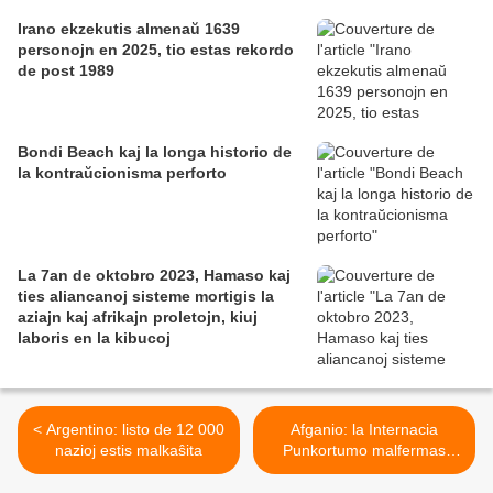
Irano ekzekutis almenaŭ 1639
personojn en 2025, tio estas rekordo
de post 1989
Bondi Beach kaj la longa historio de
la kontraŭcionisma perforto
La 7an de oktobro 2023, Hamaso kaj
ties aliancanoj sisteme mortigis la
aziajn kaj afrikajn proletojn, kiuj
laboris en la kibucoj
< Argentino: listo de 12 000
Afganio: la Internacia
nazioj estis malkaŝita
Punkortumo malfermas
enketon pro militkrimoj >