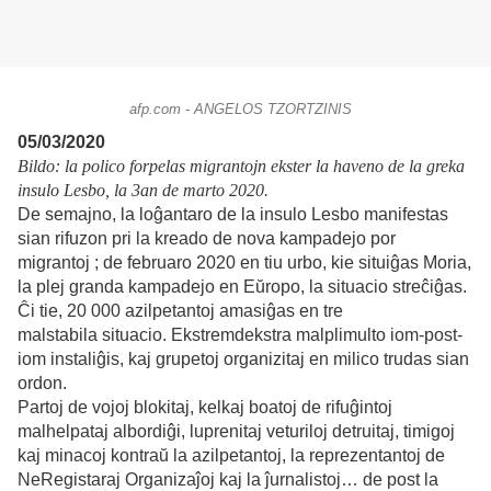
afp.com - ANGELOS TZORTZINIS
05/03/2020
Bildo: la polico forpelas migrantojn ekster la haveno de la greka
insulo Lesbo, la 3an de marto 2020.
De semajno, la loĝantaro de la insulo Lesbo manifestas
sian rifuzon pri la kreado de nova kampadejo por
migrantoj ; de februaro 2020 en tiu urbo, kie situiĝas Moria,
la plej granda kampadejo en Eŭropo, la situacio streĉiĝas.
Ĉi tie, 20 000 azilpetantoj amasiĝas en tre
malstabila situacio. Ekstremdekstra malplimulto iom-post-
iom instaliĝis, kaj grupetoj organizitaj en milico trudas sian
ordon.
Partoj de vojoj blokitaj, kelkaj boatoj de rifuĝintoj
malhelpataj albordiĝi, luprenitaj veturiloj detruitaj, timigoj
kaj minacoj kontraŭ la azilpetantoj, la reprezentantoj de
NeRegistaraj Organizaĵoj kaj la ĵurnalistoj… de post la