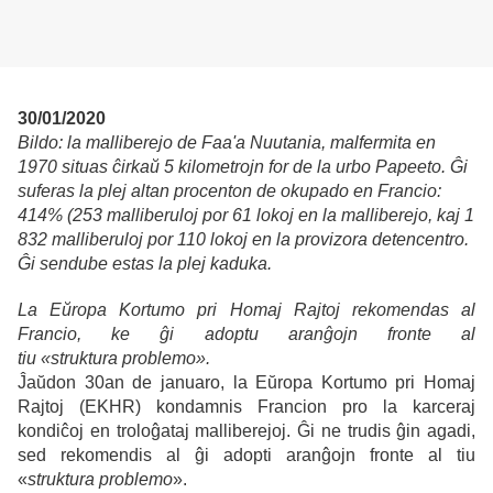
30/01/2020
Bildo: la malliberejo de Faa'a Nuutania, malfermita en
1970 situas ĉirkaŭ 5 kilometrojn for de la urbo Papeeto. Ĝi
suferas la plej altan procenton de okupado en Francio:
414% (253 malliberuloj por 61 lokoj en la malliberejo, kaj 1
832 malliberuloj por 110 lokoj en la provizora detencentro.
Ĝi sendube estas la plej kaduka.
La Eŭropa Kortumo pri Homaj Rajtoj rekomendas al
Francio, ke ĝi adoptu aranĝojn fronte al
tiu «struktura problemo».
Ĵaŭdon 30an de januaro, la Eŭropa Kortumo pri Homaj
Rajtoj (EKHR) kondamnis Francion pro la karceraj
kondiĉoj en troloĝataj malliberejoj. Ĝi ne trudis ĝin agadi,
sed rekomendis al ĝi adopti aranĝojn fronte al tiu
«
struktura problemo
».