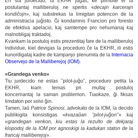
En sia jurdecido, la EKHR juĝas, ke plimulte el la
postulantaj malliberuloj ne spertis «
decajn karcerajn
kondiĉojn
», kaj substrekas la limigitan potencon de la
administracia juĝisto. Ĝi kondamnis Francion pro foresto
de efektiva apelacio, kaj samtempe pro nehumanaj kaj
malnobligaj traktadoj.
Kvankam la postuloj estis prezentitaj fare de la malliberuloj
individue, kiel devigas la proceduro ĉe la EKHR, ili estis
kunordigataj kadre de kampanjo plenumita de la
Internacia
Observejo de la Malliberejoj (IOM).
«Grandega venko»
Tiu jurdecido ne estas "pilot-juĝo", proceduro petita la
EKHR, kiam temas pri multaj postuloj
koncernantaj la saman problemon. Tiaokaze, ĝi fiksas
limdaton por solvi ĝin.
Tamen, laŭ
Patrice Spinosi
, advokato de la IOM, la decido
publikigita konsistigas «
kvazaŭan "pilot-juĝon"
» kaj
«
grandegan venkon, kiu estas la rezulto de dekjaraj
klopodoj de la IOM por agnoskigi la kadukan staton de la
francaj malliberejoj
».