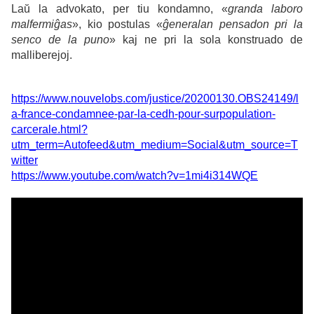
Laŭ la advokato, per tiu kondamno, «
granda laboro
malfermiĝas
», kio postulas «
ĝeneralan pensadon pri la
senco de la puno
» kaj ne pri la sola konstruado de
malliberejoj.
https://www.nouvelobs.com/justice/20200130.OBS24149/l
a-france-condamnee-par-la-cedh-pour-surpopulation-
carcerale.html?
utm_term=Autofeed&utm_medium=Social&utm_source=T
witter
https://www.youtube.com/watch?v=1mi4i314WQE