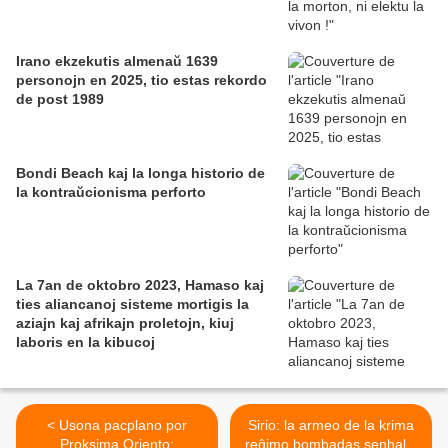
Irano ekzekutis almenaŭ 1639
personojn en 2025, tio estas rekordo
de post 1989
Bondi Beach kaj la longa historio de
la kontraŭcionisma perforto
La 7an de oktobro 2023, Hamaso kaj
ties aliancanoj sisteme mortigis la
aziajn kaj afrikajn proletojn, kiuj
laboris en la kibucoj
< Usona pacplano por
Sirio: la armeo de la krima
Proksima Oriento:
reĝimo bombadas senhalte