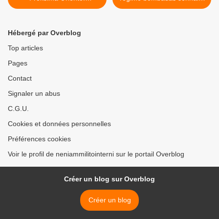
«skandala plano, kiu
kaj antaŭeniras al Idleb >
legitimas la koloniadon»,
juĝas palestina diplomato
Hébergé par Overblog
Top articles
Pages
Contact
Signaler un abus
C.G.U.
Cookies et données personnelles
Préférences cookies
Voir le profil de neniammilitointerni sur le portail Overblog
Créer un blog sur Overblog
Créer un blog