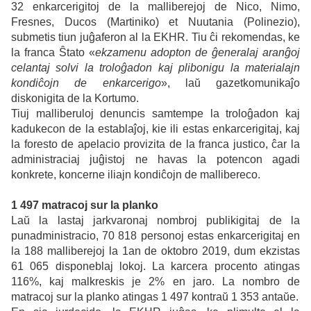
32 enkarcerigitoj de la malliberejoj
de
Nico, Nimo,
Fresnes, Ducos (Martiniko) et Nuutania (Polinezio),
submetis tiun juĝaferon al la EKHR. Tiu ĉi rekomendas, ke
la franca Ŝtato «
ekzamenu adopton de ĝeneralaj aranĝoj
celantaj solvi la troloĝadon kaj plibonigu la materialajn
kondiĉojn de enkarcerigo
», laŭ gazetkomunikaĵo
diskonigita de la Kortumo.
Tiuj malliberuloj denuncis samtempe la troloĝadon kaj
kadukecon de la establaĵoj, kie ili estas enkarcerigitaj, kaj
la foresto de apelacio provizita de la franca justico, ĉar la
administraciaj juĝistoj ne havas la potencon agadi
konkrete, koncerne iliajn kondiĉojn de mallibereco.
1 497 matracoj sur la planko
Laŭ la lastaj jarkvaronaj nombroj publikigitaj de la
punadministracio, 70 818 personoj estas enkarcerigitaj en
la 188 malliberejoj la 1an de oktobro 2019, dum ekzistas
61 065 disponeblaj lokoj. La karcera procento atingas
116%, kaj malkreskis je 2% en jaro. La nombro de
matracoj sur la planko atingas 1 497 kontraŭ 1 353 antaŭe.