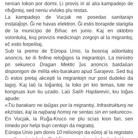
nenian lokon por dormi. Li provis iri al alia kampadejo de
rifuĝintoj, sed neniu vivloko plu restas.
La kampadejo de Vucjak ne posedas sanitarajn
instalaĵojn. Ĝi ne havas elektron. Ĝi estis trorapide starigita
de la municipo de Bihac en junio. Kaj en oktobro
volontuloj, kiuj provizis medicinajn zorgojn al la migrantoj,
eĉ estis forpelitaj.
Sub la premo de Eŭropa Unio, la bosniaj aŭtoritatoj
anoncis, ke ili finfine reloĝigos la migrantojn. La ministro
pri sekureco
Dragan Mektic
ĵus anoncis baldaŭan
disponigon de milita eks-barakaro apud Sarajevo. Sed tiuj
ĉi estos pretaj akcepti la migrantojn nur post dudeko da
tagoj. Kaj laŭ la loĝantoj, la loko pri kio temas, tute ne
kongruas kun tiu uzado. Laŭ
Salih Hajdarevic
, kiu loĝas
apude:
«
Tiu barakaro ne taŭgas por la migrantoj. Infrastrukturoj ne
ekzistas, kaj la najbaraj homoj ne sentas sin en sekureco
».
En Vucjak, la Ruĝa-Kruco ne plu scias kion fari, sen
rimedo por helpi tiujn centojn da migratoj.
Eŭropa Unio jam donis 10 milionojn da eŭroj al la registaro