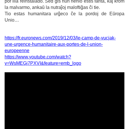
por ilia reinstalado. Sed ĝis nun nenio estis farita, kaj krom
la malvarmo, ankaŭ la nutraĵoj maloftiĝas ĉi tie.
Tio estas humanitara urĝeco ĉe la pordoj de Eŭropa
Unio…
https://fr.euronews.com/2019/12/03/le-camp-de-vucjak-
une-urgence-humanitaire-aux-portes-de-l-union-
europeenne
https://www.youtube.com/watch?
v=WsMEGj7PXVI&feature=emb_logo