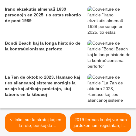
Irano ekzekutis almenaŭ 1639
personojn en 2025, tio estas rekordo
de post 1989
Bondi Beach kaj la longa historio de
la kontraŭcionisma perforto
La 7an de oktobro 2023, Hamaso kaj
ties aliancanoj sisteme mortigis la
aziajn kaj afrikajn proletojn, kiuj
laboris en la kibucoj
< Italio: sur la stratoj kaj en
2019 fermas la plej varman
la reto, benkoj da
jardekon iam registritan, laŭ
«sardinoj» kontraŭ
Unuiĝintaj Nacioj >