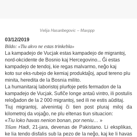
Velija Hasanbegovic – Maxppp
03/12/2019
Bildo: «Tiu akvo ne estas trinkebla»
La kampadejo de Vucjak estas kampadejo de migrantoj,
nord-okcidente de Bosnio kaj Hercegovino... Ĝi estas
kampadejo de tendoj, kie regas malvarmo, neĝo kaj
koto sur eks-rubejo de kemiaj produktaĵoj, apud tereno plu
minita, heredita de la Bosnia milito.
La humanitaraj laboristoj plurfoje petis fermadon de la
kampadejo de Vucjak. Sufiĉe longe antaŭ vintro, ili postulis
reloĝadon de la 2 000 migrantoj, sed ili ne estis aŭditaj.
Tiuj migrantoj, alvenintaj ĉi tien post pluraj miloj da
kilometroj da vojaĝo, ne plu eltenas tiun situacion:
«
Tiu loko havas nenion bonan, por neniu…
»
Tiŝam
Hadi
, 21-jara, devenas de Pakistano. Li eksplikas,
ke lia tendo disfalis sub la pezo de la neĝo, kaj ke li havas