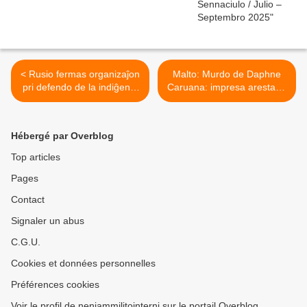
< Rusio fermas organizaĵon
Malto: Murdo de Daphne
pri defendo de la indiĝenaj
Caruana: impresa arestado
rajtoj
de aferisto ligita kun
politikistoj >
Hébergé par Overblog
Top articles
Pages
Contact
Signaler un abus
C.G.U.
Cookies et données personnelles
Préférences cookies
Voir le profil de neniammilitointerni sur le portail Overblog