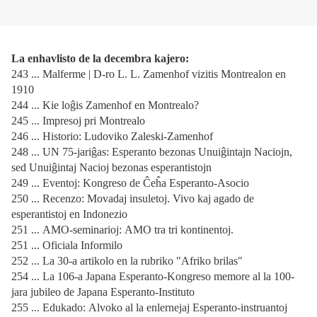
La enhavlisto de la decembra kajero:
243 ... Malferme | D-ro L. L. Zamenhof vizitis Montrealon en
1910
244 ... Kie loĝis Zamenhof en Montrealo?
245 ... Impresoj pri Montrealo
246 ... Historio: Ludoviko Zaleski-Zamenhof
248 ... UN 75-jariĝas: Esperanto bezonas Unuiĝintajn Naciojn,
sed Unuiĝintaj Nacioj bezonas esperantistojn
249 ... Eventoj: Kongreso de Ĉeĥa Esperanto-Asocio
250 ... Recenzo: Movadaj insuletoj. Vivo kaj agado de
esperantistoj en Indonezio
251 ... AMO-seminarioj: AMO tra tri kontinentoj.
251 ... Oficiala Informilo
252 ... La 30-a artikolo en la rubriko "Afriko brilas"
254 ... La 106-a Japana Esperanto-Kongreso memore al la 100-
jara jubileo de Japana Esperanto-Instituto
255 ... Edukado: Alvoko al la enlernejaj Esperanto-instruantoj