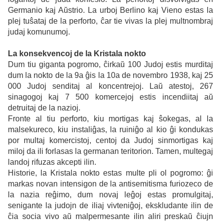
Germanio kaj Aŭstrio. La urboj Berlino kaj Vieno estas la
plej tuŝataj de la perforto, ĉar tie vivas la plej multnombraj
judaj komunumoj.
La konsekvencoj de la Kristala nokto
Dum tiu giganta pogromo, ĉirkaŭ 100 Judoj estis murditaj
dum la nokto de la 9a ĝis la 10a de novembro 1938, kaj 25
000 Judoj senditaj al koncentrejoj. Laŭ atestoj, 267
sinagogoj kaj 7 500 komercejoj estis incendiitaj aŭ
detruitaj de la nazioj.
Fronte al tiu perforto, kiu mortigas kaj ŝokegas, al la
malsekureco, kiu instaliĝas, la ruiniĝo al kio ĝi kondukas
por multaj komercistoj, centoj da Judoj sinmortigas kaj
miloj da ili forlasas la germanan teritorion.
Tamen, multegaj
landoj rifuzas akcepti ilin.
Historie, la Kristala nokto estas multe pli ol pogromo: ĝi
markas novan intensigon de la antisemitisma furiozeco de
la nazia reĝimo, dum novaj leĝoj estas promulgitaj,
senigante la judojn de iliaj vivteniĝoj, ekskludante ilin de
ĉia socia vivo aŭ malpermesante ilin aliri preskaŭ ĉiujn