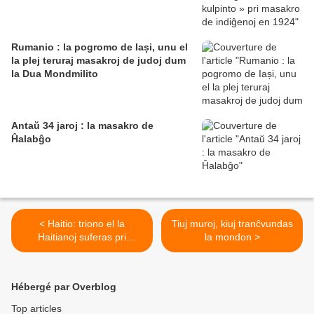
Rumanio : la pogromo de Iași, unu el
la plej teruraj masakroj de judoj dum
la Dua Mondmilito
Antaŭ 34 jaroj : la masakro de
Ĥalabĝo
< Haitio: triono el la
Tiuj muroj, kiuj tranĉvundas
Haitianoj suferas pri
la mondon >
malsato
Hébergé par Overblog
Top articles