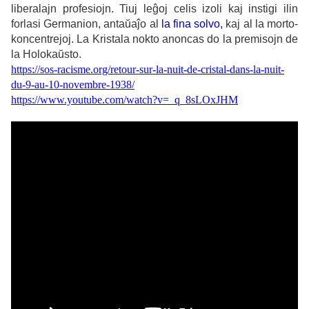
liberalajn profesiojn. Tiuj leĝoj celis izoli kaj instigi ilin
forlasi Germanion, antaŭaĵo al
la fina solvo
,
kaj al la morto-
koncentrejoj. La Kristala nokto anoncas do la premisojn de
la Holokaŭsto.
https://sos-racisme.org/retour-sur-la-nuit-de-cristal-dans-la-nuit-
du-9-au-10-novembre-1938/
https://www.youtube.com/watch?v=_q_8sLOxJHM