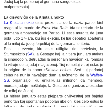
Judoj kaj la personoj el germana sango estas
malpermesataj.
La disvolviĝo de la Kristala nokto
La Kristala nokto
estis prezentita de la nazia partio, kiel
reago al la murdo de
Ernst Von Rath
, tria sekretario de la
germana ambasadejo en Parizo. Li estis murdita de juna
pola judo 17-jara, kiu ĵus eksciis, ke liaj gepatroj apartenis
al la miloj da judoj forpelitaj de la germana teritorio.
Post tiu evento, kiu estis utiligita kiel preteksto, la
Sturmsekcio (
SA
), la Gestapo kaj la hitlera junularo atakas
la sinagogojn, detruadas la personajn havaĵojn kaj rompas
la vitrojn de la judaj magazenoj. Tiuj rompitaj vitroj estas je
la origino de la nomo «
Kristala nokto
». Sed tiuj perfortoj
celas ne nur la havaĵojn: dum la taĉmentoj de la
Waffen-
SS
, organizaĵo, kiu enkalkulas milionon da membroj,
murdas judajn moŝtulojn, la Gestapo organizas arestadon
de miloj da Judoj.
La hitlera junularo estas plejparte civilvestitaj por ŝajnigi
perfortan kaj spontanan popolan ribelon, kies celo estus la
loĝantoj de juda konfesio. La perfortoj disvolviĝas en