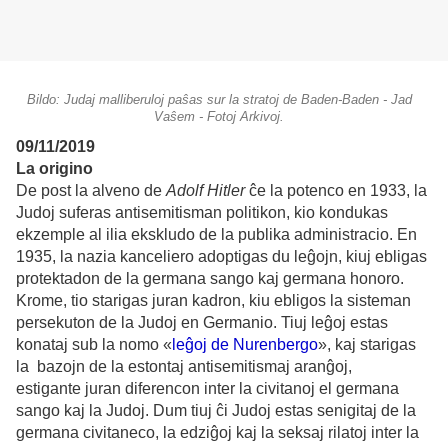
Bildo: Judaj malliberuloj paŝas sur la stratoj de Baden-Baden - Jad
Vaŝem - Fotoj Arkivoj.
09/11/2019
La origino
De post la alveno de
Adolf Hitler
ĉe la potenco en 1933, la
Judoj suferas antisemitisman politikon, kio kondukas
ekzemple al ilia ekskludo de la publika administracio. En
1935, la nazia kanceliero adoptigas du leĝojn, kiuj ebligas
protektadon de la germana sango kaj germana honoro.
Krome, tio starigas juran kadron, kiu ebligos la sisteman
persekuton de la Judoj en Germanio. Tiuj leĝoj estas
konataj sub la nomo «
leĝoj de Nurenbergo
», kaj starigas
la bazojn de la estontaj antisemitismaj aranĝoj,
estigante juran diferencon inter la civitanoj el germana
sango kaj la Judoj. Dum tiuj ĉi Judoj estas senigitaj de la
germana civitaneco, la edziĝoj kaj la seksaj rilatoj inter la