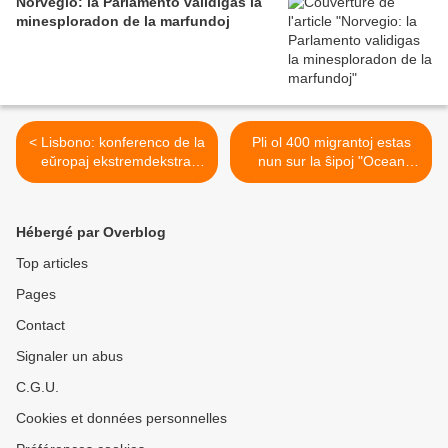
Norvegio: la Parlamento validigas la
minesploradon de la marfundoj
< Lisbono: konferenco de la
Pli ol 400 migrantoj estas
eŭropaj ekstremdekstraj
nun sur la ŝipoj "Ocean
partioj
Viking" kaj "Open Arms",
dum atendo de akcepta
haveno >
Hébergé par Overblog
Top articles
Pages
Contact
Signaler un abus
C.G.U.
Cookies et données personnelles