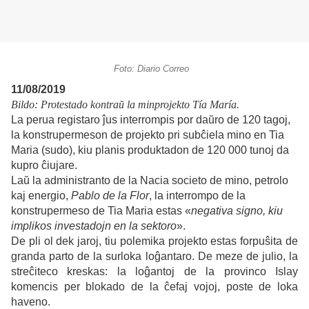
Foto: Diario Correo
11/08/2019
Bildo: Protestado kontraŭ la minprojekto Tía María.
La perua registaro ĵus interrompis por daŭro de 120 tagoj,
la konstrupermeson de projekto pri subĉiela mino en Tia
Maria (sudo), kiu planis produktadon de 120 000 tunoj da
kupro ĉiujare.
Laŭ la administranto de la Nacia societo de mino, petrolo
kaj energio,
Pablo de la Flor
, la interrompo de la
konstrupermeso de Tia Maria estas «
negativa signo, kiu
implikos investadojn en la sektoro
».
De pli ol dek jaroj, tiu polemika projekto estas forpuŝita de
granda parto de la surloka loĝantaro. De meze de julio, la
streĉiteco kreskas: la loĝantoj de la provinco Islay
komencis per blokado de la ĉefaj vojoj, poste de loka
haveno.