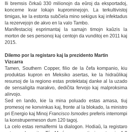
Ili bremsis ĉirkaŭ 330 milionojn da eŭroj da eksportadoj,
koncerne kvar lokajn kuprominejojn. La terkultivistoj
timigas, ke la estonta subĉiela mino sekigus kaj infektadus
la rezervejojn de akvo en la valo Tambo.
Manifestacioj esprimantaj la samajn timojn kaŭzis la
morton de ses personoj kaj centojn da vunditoj en 2011 kaj
2015.
Dilemo por la registaro kaj la prezidento Martin
Vizcarra
Tamen, Southern Copper, filio de la ĉefa kompanio, kiu
produktas kupron en Meksiko asertas, ke la hidraŭlikaj
resursoj de la regiono estas protektataj danke al la uzado
de sensaligita marakvo, dediĉita fervojo kaj malproksima
alirvojo.
Sed en lando, kie la mina poluado estas amasa, tiuj
promesoj ne konvinkas kaj, fronte al la blokado, la ministro
pri Energio kaj Minoj
Francisco Ismodes
preferis interrompi
la konstrupermeson dum 120 tagoj.
La celo estas remalfermi la dialogon. Hodiaŭ, la registaro