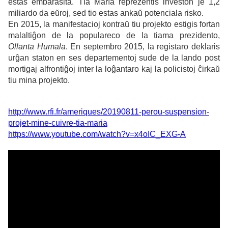
estas embarasita. Tía María reprezentis investon je 1,2
miliardo da eŭroj, sed tio estas ankaŭ potenciala risko.
En 2015, la manifestacioj kontraŭ tiu projekto estigis fortan
malaltiĝon de la populareco de la tiama prezidento,
Ollanta Humala
. En septembro 2015, la registaro deklaris
urĝan staton en ses departementoj sude de la lando post
mortigaj alfrontiĝoj inter la loĝantaro kaj la policistoj ĉirkaŭ
tiu mina projekto.
http://www.rfi.fr/ameriques/20190811-perou-suspension-
projet-mine-cuivre-tia-maria
https://www.youtube.com/watch?v=x4oIC_EXG-A