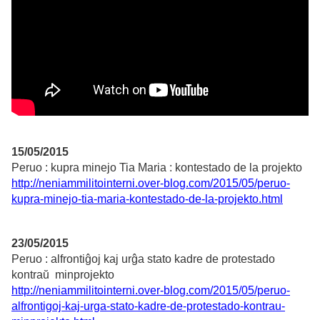
15/05/2015
Peruo : kupra minejo Tia Maria : kontestado de la projekto
http://neniammilitointerni.over-blog.com/2015/05/peruo-
kupra-minejo-tia-maria-kontestado-de-la-projekto.html
23/05/2015
Peruo : alfrontiĝoj kaj urĝa stato kadre de protestado
kontraŭ minprojekto
http://neniammilitointerni.over-blog.com/2015/05/peruo-
alfrontigoj-kaj-urga-stato-kadre-de-protestado-kontrau-