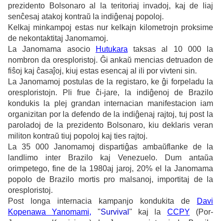
prezidento Bolsonaro al la teritoriaj invadoj, kaj de liaj
senĉesaj atakoj kontraŭ la indiĝenaj popoloj.
Kelkaj minkampoj estas nur kelkajn kilometrojn proksime
de nekontaktitaj Janomamoj.
La Janomama asocio
Hutukara
taksas al 10 000 la
nombron da oresploristoj. Ĝi ankaŭ mencias detruadon de
fiŝoj kaj ĉasaĵoj, kiuj estas esencaj al ili por vivteni sin.
La Janomamoj postulas de la registaro, ke ĝi forpeladu la
oresploristojn. Pli frue ĉi-jare, la indiĝenoj de Brazilo
kondukis la plej grandan internacian manifestacion iam
organizitan por la defendo de la indiĝenaj rajtoj, tuj post la
paroladoj de la prezidento Bolsonaro, kiu deklaris veran
militon kontraŭ tiuj popoloj kaj ties rajtoj.
La 35 000 Janomamoj dispartiĝas ambaŭflanke de la
landlimo inter Brazilo kaj Venezuelo. Dum antaŭa
orimpetego, fine de la 1980aj jaroj, 20% el la Janomama
popolo de Brazilo mortis pro malsanoj, importitaj de la
oresploristoj.
Post longa internacia kampanjo kondukita de
Davi
Kopenawa Yanomami,
"
Survival
" kaj la
CCPY
(Por-