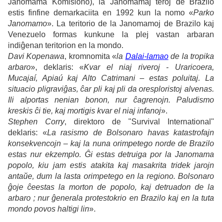
Janomama Komisiono), la Janomamaj teroj de Brazilo
estis finfine demarkaciita en 1992 kun la nomo «
Parko
Janomamo
». La teritorio de la Janomamoj de Brazilo kaj
Venezuelo formas kunkune la plej vastan arbaran
indiĝenan teritorion en la mondo.
Davi Kopenawa
, kromnomita «
la
Dalai-lamao
de la tropika
arbaro
», deklaris: «
Kvar el niaj riveroj - Uraricoera,
Mucajaí, Apiaú kaj Alto Catrimani – estas poluitaj. La
situacio pligraviĝas, ĉar pli kaj pli da oresploristoj alvenas.
Ili alportas nenian bonon, nur ĉagrenojn. Paludismo
kreskis ĉi tie, kaj mortigis kvar el niaj infanoj
».
Stephen Corry
, direktoro de "Survival International"
deklaris: «
La rasismo de Bolsonaro havas katastrofajn
konsekvencojn – kaj la nuna orimpetego norde de Brazilo
estas nur ekzemplo. Ĝi estas detruiga por la Janomama
popolo, kiu jam estis atakita kaj masakrita tridek jarojn
antaŭe, dum la lasta orimpetego en la regiono. Bolsonaro
ĝoje ĉeestas la morton de popolo, kaj detruadon de la
arbaro ; nur ĝenerala protestokrio en Brazilo kaj en la tuta
mondo povos haltigi lin
».