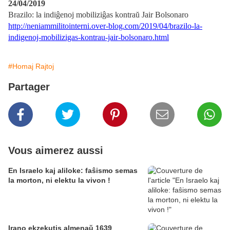
24/04/2019
Brazilo: la indiĝenoj mobiliziĝas kontraŭ Jair Bolsonaro
http://neniammilitointerni.over-blog.com/2019/04/brazilo-la-
indigenoj-mobilizigas-kontrau-jair-bolsonaro.html
#Homaj Rajtoj
Partager
Vous aimerez aussi
En Israelo kaj aliloke: faŝismo semas
la morton, ni elektu la vivon !
Irano ekzekutis almenaŭ 1639