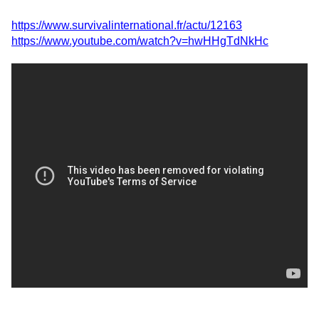
https://www.survivalinternational.fr/actu/12163
https://www.youtube.com/watch?v=hwHHgTdNkHc