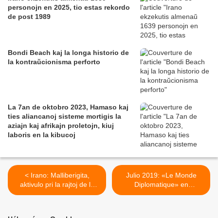
personojn en 2025, tio estas rekordo
de post 1989
Bondi Beach kaj la longa historio de
la kontraŭcionisma perforto
La 7an de oktobro 2023, Hamaso kaj
ties aliancanoj sisteme mortigis la
aziajn kaj afrikajn proletojn, kiuj
laboris en la kibucoj
< Irano: Malliberigita,
Julio 2019: «Le Monde
aktivulo pri la rajtoj de la
Diplomatique» en
instruistoj estas senigita je
Esperanto >
urĝa kuracado