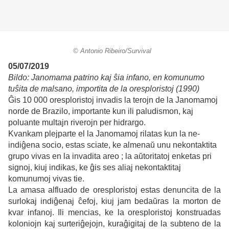
© Antonio Ribeiro/Survival
05/07/2019
Bildo: Janomama patrino kaj ŝia infano, en komunumo
tuŝita de malsano, importita de la oresploristoj (1990)
Ĝis 10 000 oresploristoj invadis la terojn de la Janomamoj
norde de Brazilo, importante kun ili paludismon, kaj
poluante multajn riverojn per hidrargo.
Kvankam plejparte el la Janomamoj rilatas kun la ne-
indiĝena socio, estas sciate, ke almenaŭ unu nekontaktita
grupo vivas en la invadita areo ; la aŭtoritatoj enketas pri
signoj, kiuj indikas, ke ĝis ses aliaj nekontaktitaj
komunumoj vivas tie.
La amasa alfluado de oresploristoj estas denuncita de la
surlokaj indiĝenaj ĉefoj, kiuj jam bedaŭras la morton de
kvar infanoj. Ili mencias, ke la oresploristoj konstruadas
koloniojn kaj surteriĝejojn, kuraĝigitaj de la subteno de la