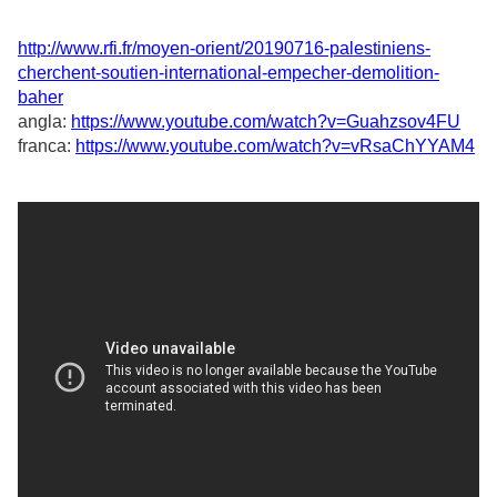
http://www.rfi.fr/moyen-orient/20190716-palestiniens-
cherchent-soutien-international-empecher-demolition-
baher
angla:
https://www.youtube.com/watch?v=Guahzsov4FU
franca:
https://www.youtube.com/watch?v=vRsaChYYAM4