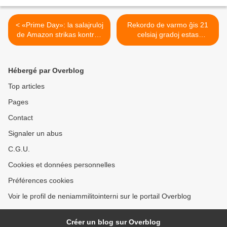
< «Prime Day»: la salajruloj
Rekordo de varmo ĝis 21
de Amazon strikas kontraŭ
celsiaj gradoj estas
la ĉiutaga «streso» kaj la
registrita apud la Norda
infero de la promociaj tagoj
poluso >
Hébergé par Overblog
Top articles
Pages
Contact
Signaler un abus
C.G.U.
Cookies et données personnelles
Préférences cookies
Voir le profil de neniammilitointerni sur le portail Overblog
Créer un blog sur Overblog