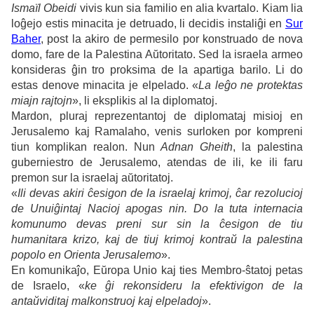
Ismaïl Obeidi
vivis kun sia familio en alia kvartalo. Kiam lia
loĝejo estis minacita je detruado, li decidis instaliĝi en
Sur
Baher
, post la akiro de permesilo por konstruado de nova
domo, fare de la Palestina Aŭtoritato. Sed la israela armeo
konsideras ĝin tro proksima de la apartiga barilo. Li do
estas denove minacita je elpelado. «
La leĝo ne protektas
miajn rajtojn
», li eksplikis al la diplomatoj.
Mardon, pluraj reprezentantoj de diplomataj misioj en
Jerusalemo kaj Ramalaho, venis surloken por kompreni
tiun komplikan realon. Nun
Adnan Gheith
, la palestina
guberniestro de Jerusalemo, atendas de ili, ke ili faru
premon sur la israelaj aŭtoritatoj.
«
Ili devas akiri ĉesigon de la israelaj krimoj, ĉar rezolucioj
de Unuiĝintaj Nacioj apogas nin. Do la tuta internacia
komunumo devas preni sur sin la ĉesigon de tiu
humanitara krizo, kaj de tiuj krimoj kontraŭ la palestina
popolo en Orienta Jerusalemo
».
En komunikaĵo, Eŭropa Unio kaj ties Membro-ŝtatoj petas
de Israelo, «
ke ĝi rekonsideru la efektivigon de la
antaŭviditaj malkonstruoj kaj elpeladoj
».