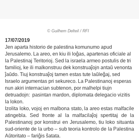
© Guilhem Delteil / RFI
17/07/2019
Jen aparta historio de palestina komunumo apud
Jerusalemo. La areo, en kiu ili loĝas, apartenas oficiale al
la Palestinaj Teritorioj. Sed la israela armeo postulis de tri
familioj, ke ili malkonstruu dek konstruaĵojn antaŭ venonta
ĵaŭdo. Tiuj konstruaĵoj tamen estas tute laŭleĝaj, sed
I
sraelo argumentas pri sekureco. La Palestinanoj esperas
nun akiri internacian subtenon, por malhelpi tiujn
detruadojn: pasintan mardon, diplomata delegacio vizitis
la lokon.
Izolita loko, vojoj en malbona stato, la areo estas malfacile
atingebla. Sed fronte al la malfacilaĵoj spertitaj de la
Palestinanoj por konstrui en Jerusalemo, tiu loko situanta
sud-oriente de la urbo – sub teoria kontrolo de la Palestina
Aŭtoritato – fariĝis ŝatata.