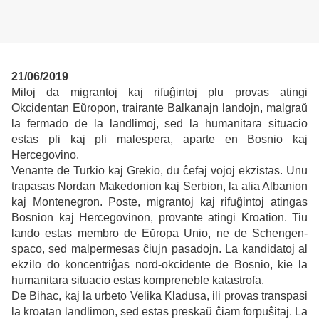
21/06/2019
Miloj da migrantoj kaj rifuĝintoj plu provas atingi
Okcidentan Eŭropon, trairante Balkanajn landojn, malgraŭ
la fermado de la landlimoj, sed la humanitara situacio
estas pli kaj pli malespera, aparte en Bosnio kaj
Hercegovino.
Venante de Turkio kaj Grekio, du ĉefaj vojoj ekzistas. Unu
trapasas Nordan Makedonion kaj Serbion, la alia Albanion
kaj Montenegron. Poste, migrantoj kaj rifuĝintoj atingas
Bosnion kaj Hercegovinon, provante atingi Kroation. Tiu
lando estas membro de Eŭropa Unio, ne de Schengen-
spaco, sed malpermesas ĉiujn pasadojn. La kandidatoj al
ekzilo do koncentriĝas nord-okcidente de Bosnio, kie la
humanitara situacio estas kompreneble katastrofa.
De Bihac, kaj la urbeto Velika Kladusa, ili provas transpasi
la kroatan landlimon, sed estas preskaŭ ĉiam forpuŝitaj. La