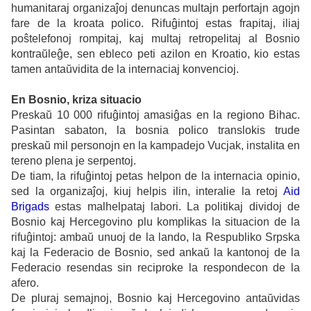
humanitaraj organizaĵoj denuncas multajn perfortajn agojn
fare de la kroata polico. Rifuĝintoj estas frapitaj, iliaj
poŝtelefonoj rompitaj, kaj multaj retropelitaj al Bosnio
kontraŭleĝe, sen ebleco peti azilon en Kroatio, kio estas
tamen antaŭvidita de la internaciaj konvencioj.
En Bosnio, kriza situacio
Preskaŭ 10 000 rifuĝintoj amasiĝas en la regiono Bihac.
Pasintan sabaton, la bosnia polico translokis trude
preskaŭ mil personojn en la kampadejo Vucjak, instalita en
tereno plena je serpentoj.
De tiam, la rifuĝintoj petas helpon de la internacia opinio,
sed la organizaĵoj, kiuj helpis ilin, interalie la retoj
Aid
Brigads
estas malhelpataj labori. La politikaj dividoj de
Bosnio kaj Hercegovino plu komplikas la situacion de la
rifuĝintoj: ambaŭ unuoj de la lando, la Respubliko Srpska
kaj la Federacio de Bosnio, sed ankaŭ la kantonoj de la
Federacio resendas sin reciproke la respondecon de la
afero.
De pluraj semajnoj, Bosnio kaj Hercegovino antaŭvidas