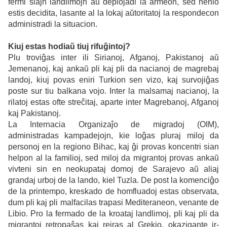
fermi siajn landlimojn aŭ deplojadi la armeon, sed nenio
estis decidita, lasante al la lokaj aŭtoritatoj la respondecon
administradi la situacion.
Kiuj estas hodiaŭ tiuj rifuĝintoj?
Plu troviĝas inter ili Sirianoj, Afganoj, Pakistanoj aŭ
Jemenanoj, kaj ankaŭ pli kaj pli da nacianoj de magrebaj
landoj, kiuj povas eniri Turkion sen vizo, kaj survojiĝas
poste sur tiu balkana vojo. Inter la malsamaj nacianoj, la
rilatoj estas ofte streĉitaj, aparte inter Magrebanoj, Afganoj
kaj Pakistanoj.
La Internacia Organizaĵo de migradoj (OIM),
administradas kampadejojn, kie loĝas pluraj miloj da
personoj en la regiono Bihac, kaj ĝi provas koncentri sian
helpon al la familioj, sed miloj da migrantoj provas ankaŭ
vivteni sin en neokupataj domoj de Sarajevo aŭ aliaj
grandaj urboj de la lando, kiel Tuzla. De post la komenciĝo
de la printempo, kreskado de homfluadoj estas observata,
dum pli kaj pli malfacilas trapasi Mediteraneon, venante de
Libio. Pro la fermado de la kroataj landlimoj, pli kaj pli da
migrantoj retropaŝas kaj reiras al Grekio, okazigante ir-