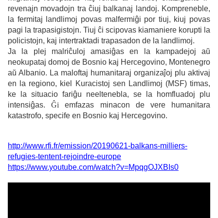
revenajn movadojn tra ĉiuj balkanaj landoj. Kompreneble,
la fermitaj landlimoj povas malfermiĝi por tiuj, kiuj povas
pagi la trapasigistojn. Tiuj ĉi scipovas kiamaniere korupti la
policistojn, kaj intertraktadi trapasadon de la landlimoj.
Ja la plej malriĉuloj amasiĝas en la kampadejoj aŭ
neokupataj domoj de Bosnio kaj Hercegovino, Montenegro
aŭ Albanio. La maloftaj humanitaraj organizaĵoj plu aktivaj
en la regiono, kiel Kuracistoj sen Landlimoj (MSF) timas,
ke la situacio fariĝu neeltenebla, se la homfluadoj plu
intensiĝas.
Ĝi
emfazas minacon de vere humanitara
katastrofo, specife en Bosnio kaj Hercegovino.
http://www.rfi.fr/emission/20190621-balkans-milliers-
refugies-tentent-rejoindre-europe
https://www.youtube.com/watch?v=MpqgOJXBIs0