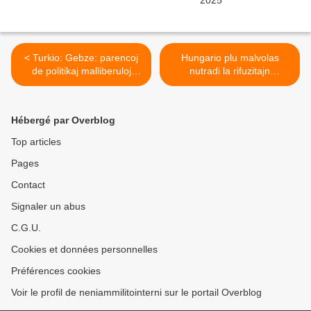
< Turkio: Gebze: parencoj
Hungario plu malvolas
de politikaj malliberuloj
nutradi la rifuzitajn
atakitaj kaj vunditaj de la
azilpetantojn >
turka polico
Hébergé par Overblog
Top articles
Pages
Contact
Signaler un abus
C.G.U.
Cookies et données personnelles
Préférences cookies
Voir le profil de neniammilitointerni sur le portail Overblog