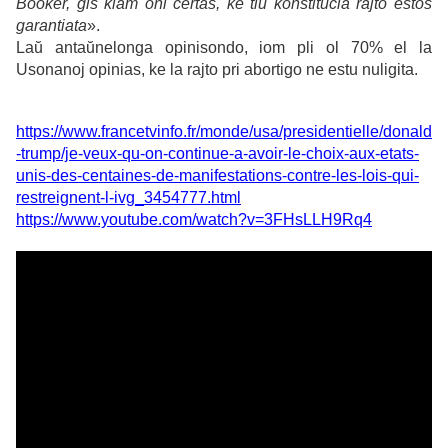
Booker, ĝis kiam oni certas, ke tiu konstitucia rajto estos
garantiata
».
Laŭ antaŭnelonga opinisondo, iom pli ol 70% el la
Usonanoj opinias, ke la rajto pri abortigo ne estu nuligita.
https://www.francetvinfo.fr/monde/usa/presidentielle/donald
-trump/je-veux-qu-on-continue-a-avoir-le-choix-aux-etats-
unis-des-centaines-de-manifestations-contre-les-lois-qui-
restreignent-l-ivg_3454777.html
https://www.youtube.com/watch?v=3FHsLLH9Rq4