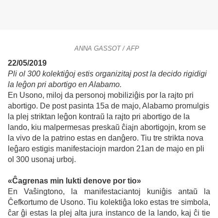
ANNA GASSOT / AFP
22/05/2019
Pli ol 300 kolektiĝoj estis organizitaj post la decido rigidigi
la leĝon pri abortigo en Alabamo.
En Usono, miloj da personoj mobiliziĝis por la rajto pri
abortigo. De post pasinta 15a de majo, Alabamo promulgis
la plej striktan leĝon kontraŭ la rajto pri abortigo de la
lando, kiu malpermesas preskaŭ ĉiajn abortigojn, krom se
la vivo de la patrino estas en danĝero. Tiu tre strikta nova
leĝaro estigis manifestaciojn mardon 21an de majo en pli
ol 300 usonaj urboj.
«Ĉagrenas min lukti denove por tio»
En Vaŝingtono, la manifestaciantoj kuniĝis antaŭ la
Ĉefkortumo de Usono. Tiu kolektiĝa loko estas tre simbola,
ĉar ĝi estas la plej alta jura instanco de la lando, kaj ĉi tie