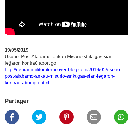
19/05/2019
Usono: Post Alabamo, ankaŭ Misurio striktigas sian
leĝaron kontraŭ abortigo
http://neniammilitointerni.over-blog.com/2019/05/usono-
post-alabamo-ankau-misurio-striktigas-sian-legaron-
kontrau-abortigo.html
Partager