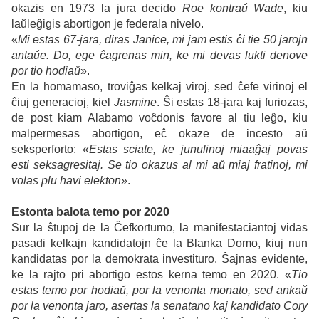
okazis en 1973 la jura decido
Roe kontraŭ Wade
, kiu
laŭleĝigis abortigon je federala nivelo.
«
Mi estas 67-jara, diras Janice, mi jam estis ĉi tie 50 jarojn
antaŭe. Do, ege ĉagrenas min, ke mi devas lukti denove
por tio hodiaŭ
».
En la homamaso, troviĝas kelkaj viroj, sed ĉefe virinoj el
ĉiuj generacioj, kiel
Jasmine
. Ŝi estas 18-jara kaj furiozas,
de post kiam Alabamo voĉdonis favore al tiu leĝo, kiu
malpermesas abortigon, eĉ okaze de incesto aŭ
seksperforto: «
Estas sciate, ke junulinoj miaaĝaj povas
esti seksagresitaj. Se tio okazus al mi aŭ miaj
fratinoj, mi
volas plu havi elekton
».
Estonta balota temo por 2020
Sur la ŝtupoj de la Ĉefkortumo, la manifestaciantoj vidas
pasadi kelkajn kandidatojn ĉe la Blanka Domo, kiuj nun
kandidatas por la demokrata investituro. Ŝajnas evidente,
ke la rajto pri abortigo estos kerna temo en 2020. «
Tio
estas temo por hodiaŭ, por la venonta monato, sed ankaŭ
por la venonta jaro, asertas la senatano kaj kandidato Cory