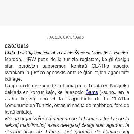
FACEBOOK/SHAMS
02/03/2019
Bildo: kolektiĝo subtene al la asocio Ŝams en Marsejlo (Francio).
Mardon, HRW petis de la tunizia registaro, ke ĝi ĉesigu
sian persistan subpremon kontraŭ GLATI-a asocio,
kvankam la justico agnoskis antaŭe ĝian rajton agadi tute
laŭleĝe.
La grupo de defendo de la homaj rajtoj bazita en Novjorko
deklaris en komunikaĵo, ke la asocio
Ŝams
(«suno» en la
araba lingvo), unu el la flagportanto de la GLATI-a
komunumo en Tunizio, estas minacita de malfondo, fare de
la aŭtoritatoj.
«
Se la organizaĵoj pri defendo de la homaj rajtoj kaj de la
seksaj malplimultoj estas devigataj ĉesigi sian agadon, la
ekstera bildo de Tunizio, kiel garantio de libereco kaj