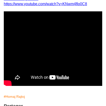
https://www.youtube.com/watch?v=KNwm4fIo0C8
#Homaj Rajtoj