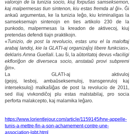
valorojn de la tunizia socio, kiuj forpuŝas samseksemon,
kaj malpermesas tiun sintenon, kiu estas fremda al ĝi
». Ĝi
ankaŭ argumentas, ke la tunizia leĝo, kiu kriminaligas la
samseksemajn sintenojn en ties artikolo 230 de la
punkodo, malpermesas la kreadon de aktivecoj, kiuj
pretendas defendi tiajn praktikojn.
«
Tunizio, de post la revolucio, estas unu el la maloftaj
arabaj landoj, kie la GLATI-aj organizaĵoj libere funkcias
»,
deklaris
Amna Guellali
. Lau ŝi, la aŭtoritatoj devus «
faciligi
ekfloriĝon de diverseca socio, anstataŭ provi subpremi
ĝin
».
La GLATI-aj aktivuloj
(gejoj, lesboj, ambaŭseksemuloj, transgenruloj kaj
interseksuloj) malkaŝiĝas de post la revolucio de 2011,
sed iliaj vivkondiĉoj plu estas malstabilaj, pro socia
perforta malakcepto, kaj malamika leĝaro.
https://www.lorientlejour.com/article/1159145/hrw-appelle-
tunis-a-mettre-fin-a-son-acharnement-contre-une-
association-lgbt.html