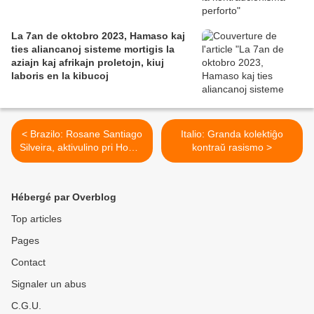
La 7an de oktobro 2023, Hamaso kaj
ties aliancanoj sisteme mortigis la
aziajn kaj afrikajn proletojn, kiuj
laboris en la kibucoj
< Brazilo: Rosane Santiago
Italio: Granda kolektiĝo
Silveira, aktivulino pri Homaj
kontraŭ rasismo >
rajtoj kaj medio, estis
torturita kaj murdita
Hébergé par Overblog
Top articles
Pages
Contact
Signaler un abus
C.G.U.