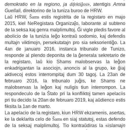
demokratio en la regiono, ja
difektiĝos
», atentigis
Amna
Guellali,
direktorino de la tuniza buroo de HRW.
Laŭ HRW,
Ŝams
estis registrita de la registaro en majo
2015, kiel NeRegistara Organizaĵo, laborante al subteno
de la seksa kaj genra malplimultoj. Ĝi vigle pledis favore al
abolicio de la tunizia leĝo kontraŭ sodomio, kaj defendis
multajn viktimojn, persekutatajn pro sia seksorientiĝo. La
4an de januaro 2016, instanca tribunalo de Tunizo,
responde al plendo deponita de la ĝenerala sekretario de
la registaro, laŭ kio Shams malobservas la leĝon
enkadrigantan la asociojn, anoncis al la grupo, ke ĝiaj
aktivecoj estos interrompitaj dum 30 tagoj. La 23an de
februaro 2016, la tribunalo juĝis, ke Shams ne
malobservas la leĝon kaj nuligis tiun interrompon. La
respondeculo de la Ŝtato pri la konfliktoj tamen apelaciis
pri tiu decido la 20an de februaro 2019, kaj aŭdienco estis
fiksita la 1an de marto.
La apelacio de la registaro, kiun HRW ekzamenis, asertas,
ke la deklarita celo de
Ŝams
en siaj statutoj, estas defendo
de la seksaj malplimultoj. Tio kontraŭdiras la «
islamajn