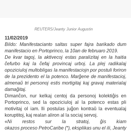
REUTERS/Jeanty Junior Augustin
11/02/2019
Bildo: Manifestacianto saltas super fajra barikado dum
manifestacio en Portoprinco, la 10an de februaro 2019.
De kvar tagoj, la aktivecoj estas paralizitaj en la haitia
ĉefurbo kaj la ĉefaj provincaj urboj. La plej radikalaj
opoziciuloj multobligas la manifestaciojn por postuli foriron
de la prezidento el la potenco. Marĝene de manifestacioj,
almenaŭ tri personoj estis mortigitaj kaj gravaj materialaj
damaĝitaj.
Dimanĉon, nur kelkaj centoj da personoj kolektiĝis en
Portoprinco, sed la opoziciuloj al la potenco estas pli
motivitaj ol iam. Ili postulas juĝon kontraŭ la eventualaj
koruptitoj, kaj realan aliron al la sociaj servoj.
«
Ni restos sur la stratoj, ĝis kiam
okazos proceso PetroCaribe (*), eksplikas unu el ili, Jeanty