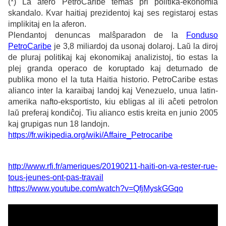
(*) La afero PetroCaribe temas pri politika-ekonomia
skandalo. Kvar haitiaj prezidentoj kaj ses registaroj estas
implikitaj en la aferon.
Plendantoj denuncas malŝparadon de la
Fonduso
PetroCaribe
je 3,8 miliardoj da usonaj dolaroj. Laŭ la diroj
de pluraj politikaj kaj ekonomikaj analizistoj, tio estas la
plej granda operaco de koruptado kaj deturnado de
publika mono el la tuta Haitia historio. PetroCaribe estas
alianco inter la karaibaj landoj kaj Venezuelo, unua latin-
amerika nafto-eksportisto, kiu ebligas al ili aĉeti petrolon
laŭ preferaj kondiĉoj.
Tiu alianco estis kreita en junio 2005
kaj grupigas nun 18 landojn.
https://fr.wikipedia.org/wiki/Affaire_Petrocaribe
http://www.rfi.fr/ameriques/20190211-haiti-on-va-rester-rue-
tous-jeunes-ont-pas-travail
https://www.youtube.com/watch?v=QfjMyskGGqo