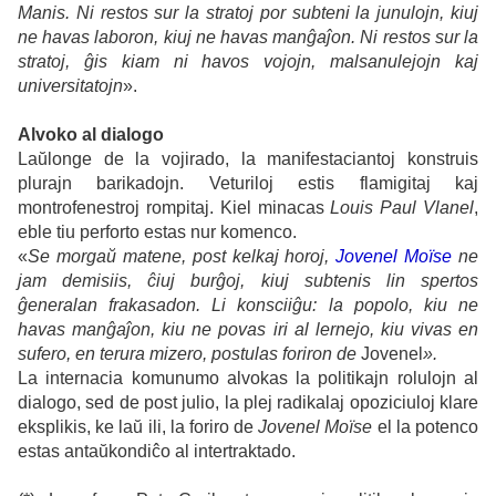
Manis. Ni restos sur la stratoj por subteni la junulojn, kiuj
ne havas laboron, kiuj ne havas manĝaĵon. Ni restos sur la
stratoj, ĝis kiam ni havos vojojn, malsanulejojn kaj
universitatojn
».
Alvoko al dialogo
Laŭlonge de la vojirado, la manifestaciantoj konstruis
plurajn barikadojn. Veturiloj estis flamigitaj kaj
montrofenestroj rompitaj. Kiel minacas
Louis Paul Vlanel
,
eble tiu perforto estas nur komenco.
«
Se morgaŭ matene, post kelkaj horoj,
Jovenel Moïse
ne
jam demisiis, ĉiuj burĝoj, kiuj subtenis lin spertos
ĝeneralan frakasadon. Li konsciiĝu: la popolo, kiu ne
havas manĝaĵon, kiu ne povas iri al lernejo, kiu vivas en
sufero, en terura mizero, postulas foriron de
Jovenel
».
La internacia komunumo alvokas la politikajn rolulojn al
dialogo, sed de post julio, la plej radikalaj opoziciuloj klare
eksplikis, ke laŭ ili, la foriro de
Jovenel Moïse
el la potenco
estas antaŭkondiĉo al intertraktado.