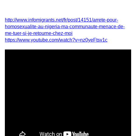
http://www.infomigrants.net/fr/post/14151/arrete-pour-
homosexualite-au-nigeria-ma-communaute-menace-de-
me-tuer-si-je-retourne-chez-moi
https://www.youtube.com/watch?v=nz0yeFtsv1c