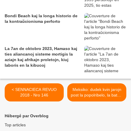
Bondi Beach kaj la longa historio de
la kontraŭcionisma perforto
La 7an de oktobro 2023, Hamaso kaj
ties aliancanoj sisteme mortigis la
aziajn kaj afrikajn proletojn, kiuj
laboris en la kibucoj
< SENNACIECA REVUO
Meksiko: dudek kvin jarojn
2018 - Nro 146
post la popolribelo, la batalo
de la Zapatistoj daŭras >
Hébergé par Overblog
Top articles