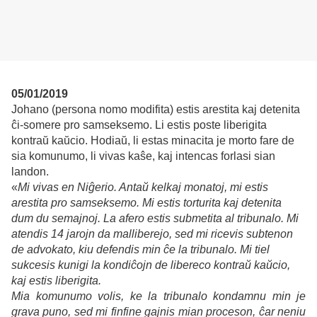
05/01/2019
Johano (persona nomo modifita) estis arestita kaj detenita
ĉi-somere pro samseksemo. Li estis poste liberigita
kontraŭ kaŭcio. Hodiaŭ, li estas minacita je morto fare de
sia komunumo, li vivas kaŝe, kaj intencas forlasi sian
landon.
«
Mi vivas en Niĝerio. Antaŭ kelkaj monatoj, mi estis
arestita pro samseksemo. Mi estis torturita kaj detenita
dum du semajnoj. La afero estis submetita al tribunalo. Mi
atendis 14 jarojn da malliberejo, sed mi ricevis subtenon
de advokato, kiu defendis min ĉe la tribunalo. Mi tiel
sukcesis kunigi la kondiĉojn de libereco kontraŭ kaŭcio,
kaj estis liberigita.
Mia komunumo volis, ke la tribunalo kondamnu min je
grava puno, sed mi finfine gajnis mian proceson, ĉar neniu