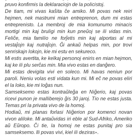
pruvo konfirmis la deklaraciojn de la policistoj
.
De tiam, mi vivas kaŝita ĉe amiko. Mi povas nek reiri
hejmen, nek mastrumi mian entreprenon, dum mi estas
entreprenisto. La membroj de mia komunumo minacis
mortigi min kaj bruligi min kun pneŭoj se ili vidas min.
Feliĉe, mia familio ne forĵetis min kaj alportas al mi
vestaĵojn kaj nutraĵojn. Ĝi ankaŭ helpas min, por trovi
senriskajn lokojn, kie mi estu en sekureco.
Mi estis avertita, ke kelkaj personoj eniris en mian hejmon,
kaj ke ili plu serĉas min. Mia vivo estas en danĝero.
Mi estas devigita vivi en soleco. Mi havas neniun por
paroli. Neniu volas esti vidata kun mi. Mi eĉ ne povas eliri
el la loko, kie mi loĝas nun.
Samseksemo estas kontraŭleĝa en Niĝerio, kaj povas
ricevi punon je malliberejo ĝis 30 jaroj. Tio ne estas justa.
Temas pri la privata vivo de la homoj.
Hodiaŭ, mi planas forlasi Niĝerion por komenci novan
vivon aliloke. Mi antaŭvidas iri eble al Sud-Afriko, Ameriko
aŭ Eŭropo. Ĉi tie, la homoj ne estas punitaj pro sia
samseksemo. Ili povas vivi, kiel ili deziras
»
.