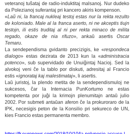
veteranoj tuŝataj de radio-induktitaj malsanoj.
Nur dudeko
da Polezianoj suferantaj pri kancero akiris kompenson.
«
Laŭ ni, la francaj nukleaj testoj estas nur la rekta rezulto
de koloniado. Male al la franca aserto, ni ne akceptis tiujn
testojn, ili estis truditaj al ni per rekta minaco de milita
regado, okaze de nia rifuzo
», ankaŭ asertis
Oscar
Temaru
.
La sendependisma gvidanto precizigis, ke «
respondeca
dialogo
» estas dezirata de 2013 kun la «
administracia
potenco
», sub supervidado de Unuiĝintaj Nacioj. Sed la
alvokoj veni ĉe la tablo por diskuti, adresitaj al Francio
estis «
ignorataj kaj malestimataj
», li asertis.
Laŭ juristoj, la plendo metita de la sendependismuloj ne
sukcesos, ĉar la Internacia PunKortumo ne estas
kompetenta por juĝi la krimojn plenumitajn antaŭ julio
2002. Por submeti antaŭan aferon ĉe la prokuroraro de la
IPK, necesigis peton de la Konsilio pri sekureco de UN,
kies Francio estas permanenta membro.
https://fr.euronews.com/2018/10/10/la-polynesie-accuse-l-