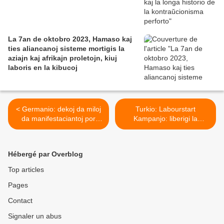
La 7an de oktobro 2023, Hamaso kaj
ties aliancanoj sisteme mortigis la
aziajn kaj afrikajn proletojn, kiuj
laboris en la kibucoj
< Germanio: dekoj da miloj
Turkio: Labourstart
da manifestaciantoj por
Kampanjo: liberigi la
protekti la arbaron de
enkarcerigitajn laboristojn
Hambach
de la konstru-sektoro –
Garantii la sekurecon en la
Hébergé par Overblog
laboro ĉe la flughaveno de
Istanbulo >
Top articles
Pages
Contact
Signaler un abus