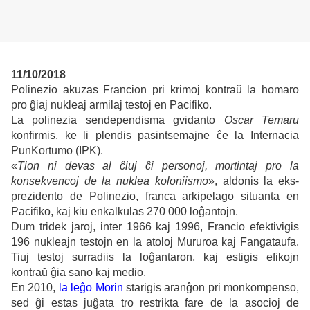
11/10/2018
Polinezio akuzas Francion pri krimoj kontraŭ la homaro
pro ĝiaj nukleaj armilaj testoj en Pacifiko.
La polinezia sendependisma gvidanto
Oscar Temaru
konfirmis, ke li plendis pasintsemajne ĉe la Internacia
PunKortumo (IPK).
«
Tion ni devas al ĉiuj ĉi personoj, mortintaj pro la
konsekvencoj de la nuklea koloniismo
», aldonis la eks-
prezidento de Polinezio, franca arkipelago situanta en
Pacifiko, kaj kiu enkalkulas 270 000 loĝantojn.
Dum tridek jaroj, inter 1966 kaj 1996, Francio efektivigis
196 nukleajn testojn en la atoloj Mururoa kaj Fangataufa.
Tiuj testoj surradiis la loĝantaron, kaj estigis efikojn
kontraŭ ĝia sano kaj medio.
En 2010,
la leĝo Morin
starigis aranĝon pri monkompenso,
sed ĝi estas juĝata tro restrikta fare de la asocioj de