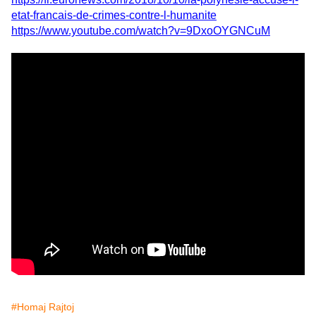
etat-francais-de-crimes-contre-l-humanite
https://www.youtube.com/watch?v=9DxoOYGNCuM
#Homaj Rajtoj