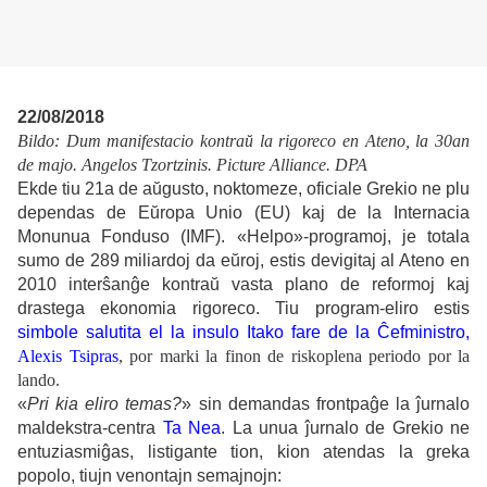
22/08/2018
Bildo: Dum manifestacio kontraŭ la rigoreco en Ateno, la 30an
de majo. Angelos Tzortzinis. Picture Alliance. DPA
Ekde tiu 21a de aŭgusto, noktomeze, oficiale Grekio ne plu
dependas de Eŭropa Unio (EU) kaj de la Internacia
Monunua Fonduso (IMF). «Helpo»-programoj, je totala
sumo de 289 miliardoj da eŭroj, estis devigitaj al Ateno en
2010 interŝanĝe kontraŭ vasta plano de reformoj kaj
drastega ekonomia rigoreco. Tiu program-eliro estis
simbole salutita el la insulo Itako fare de la Ĉefministro,
Alexis Tsipras
, por marki la finon de riskoplena periodo por la
lando.
«
Pri kia eliro temas?
» sin demandas frontpaĝe la ĵurnalo
maldekstra-centra
Ta Nea
. La unua ĵurnalo de Grekio ne
entuziasmiĝas, listigante tion, kion atendas la greka
popolo, tiujn venontajn semajnojn: