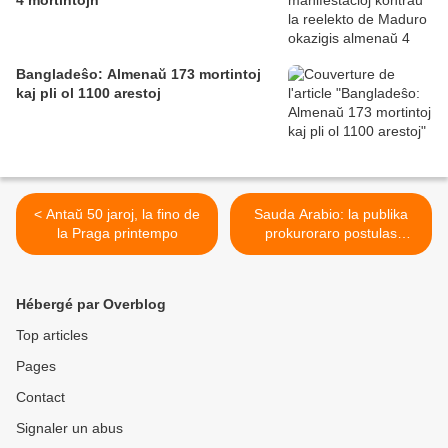
4 mortintojn
Bangladeŝo: Almenaŭ 173 mortintoj
kaj pli ol 1100 arestoj
< Antaŭ 50 jaroj, la fino de
Sauda Arabio: la publika
la Praga printempo
prokuroraro postulas
mortopunon por kvin
geaktivuloj >
Hébergé par Overblog
Top articles
Pages
Contact
Signaler un abus