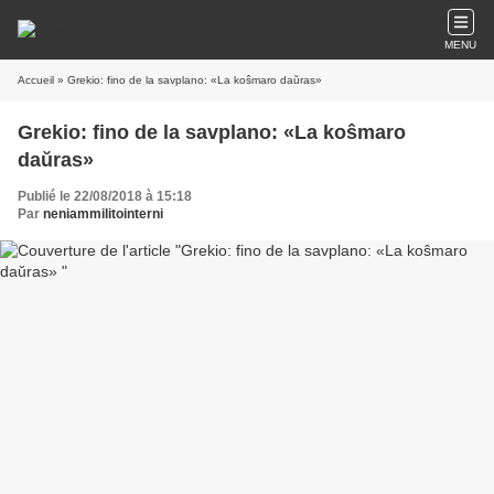
MENU
Accueil
» Grekio: fino de la savplano: «La koŝmaro daŭras»
Grekio: fino de la savplano: «La koŝmaro
daŭras»
Publié le 22/08/2018 à 15:18
Par
neniammilitointerni