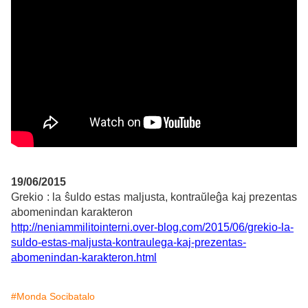
19/06/2015
Grekio : la ŝuldo estas maljusta, kontraŭleĝa kaj prezentas
abomenindan karakteron
http://neniammilitointerni.over-blog.com/2015/06/grekio-la-
suldo-estas-maljusta-kontraulega-kaj-prezentas-
abomenindan-karakteron.html
#Monda Socibatalo