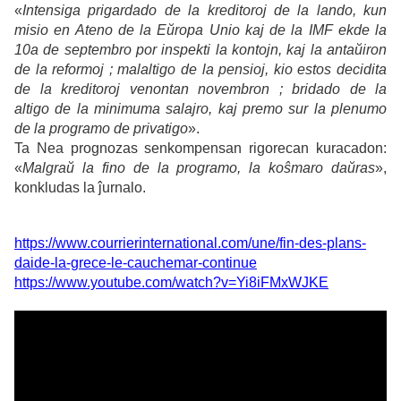
«
Intensiga prigardado de la kreditoroj de la lando, kun
misio en Ateno de la Eŭropa Unio kaj de la IMF ekde la
10a de septembro por inspekti la kontojn, kaj la antaŭiron
de la reformoj ; malaltigo de la pensioj, kio estos decidita
de la kreditoroj venontan novembron ; bridado de la
altigo de la minimuma salajro, kaj premo sur la plenumo
de la programo de privatigo
».
Ta Nea prognozas senkompensan rigorecan kuracadon:
«
Malgraŭ la fino de la programo, la koŝmaro daŭras
»,
konkludas la ĵurnalo.
https://www.courrierinternational.com/une/fin-des-plans-
daide-la-grece-le-cauchemar-continue
https://www.youtube.com/watch?v=Yi8iFMxWJKE