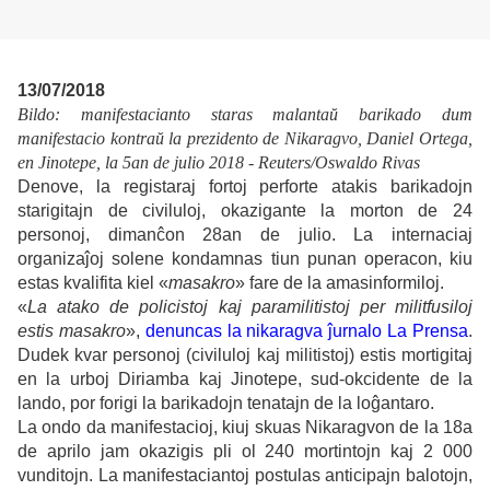
13/07/2018
Bildo: manifestacianto staras malantaŭ barikado dum
manifestacio kontraŭ la prezidento de Nikaragvo, Daniel Ortega,
en Jinotepe, la 5an de julio 2018 - Reuters/Oswaldo Rivas
Denove, la registaraj fortoj perforte atakis barikadojn
starigitajn de civiluloj, okazigante la morton de 24
personoj, dimanĉon 28an de julio. La internaciaj
organizaĵoj solene kondamnas tiun punan operacon, kiu
estas kvalifita kiel «
masakro
» fare de la amasinformiloj.
«
La atako de policistoj kaj paramilitistoj per militfusiloj
estis masakro
»,
denuncas la nikaragva ĵurnalo La Prensa
.
Dudek kvar personoj (civiluloj kaj militistoj) estis mortigitaj
en la urboj Diriamba kaj Jinotepe, sud-okcidente de la
lando, por forigi la barikadojn tenatajn de la loĝantaro.
La ondo da manifestacioj, kiuj skuas Nikaragvon de la 18a
de aprilo jam okazigis pli ol 240 mortintojn kaj 2 000
vunditojn. La manifestaciantoj postulas anticipajn balotojn,