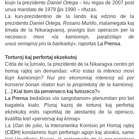
kiujn la prezidento
Daniel Ortega
– kiu regas de 2007 post
unua mandato de 1979 ĝis 1990 – rifuzas.
La kun-prezidentino de la lando kaj edzino de la
prezidento
Daniel Ortega, Rosario Murillo
, malamegata
kaj
timata de la Nikaragvanoj, pravigis tiun operacon per la
neceseco movi «
la kamionojn, paralizitajn de
antaŭ
semajnoj pro la barikadoj
», raportas
La Prensa
.
Torturoj kaj perfortaj ekzekutoj
Citita de la ĵurnalo, la prezidento de la Nikaragva centro pri
homaj rajtoj sin demandas: «
Kio estas la intereso movi
tiujn kamionojn? Nur pro ekonomiaj interesoj aŭ por
konservi bonan rilaton kun la proprietuloj de la kamionoj.
[…] Kial tiom da perverseco kaj furiozeco?
»
La Prensa
bedaŭras «
la sangobanon
» plenumitan pro tiel
bagatela kialo.
Pluraj kazoj de torturoj kaj perfortaj
ekzekutoj estis
raportitaj de atestantoj de la operaco,
kvalifita kiel «
perversaj kaj krimaj
»
La 10an de julio, la Interamerika Komisio pri Homaj rajtoj
(
CIDH
) kondamnis tiujn perfortajn agojn kaj alvokis, same