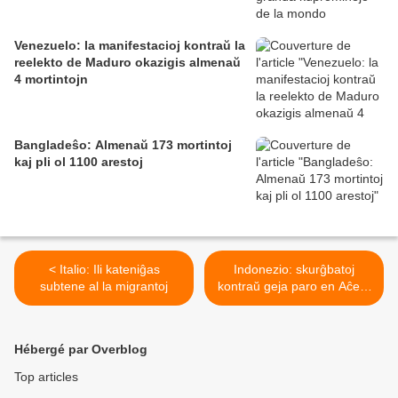
Venezuelo: la manifestacioj kontraŭ la
reelekto de Maduro okazigis almenaŭ
4 mortintojn
Bangladeŝo: Almenaŭ 173 mortintoj
kaj pli ol 1100 arestoj
< Italio: Ili kateniĝas
Indonezio: skurĝbatoj
subtene al la migrantoj
kontraŭ geja paro en Aĉeo,
por-Ŝaria regiono >
Hébergé par Overblog
Top articles