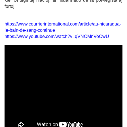
kiel Unuiĝintaj Nacioj, al malarmado de la por-registaraj
fortoj.
https://www.courrierinternational.com/article/au-nicaragua-
le-bain-de-sang-continue
https://www.youtube.com/watch?v=qVNOMnVoOwU