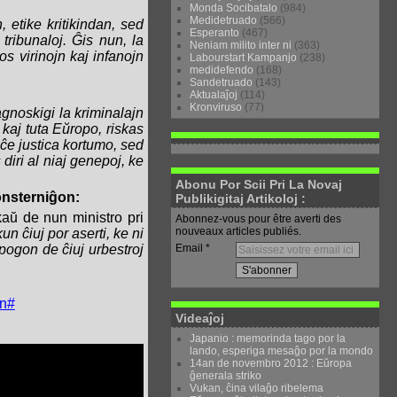
Monda Socibatalo
(984)
Medidetruado
(566)
etike kritikindan, sed
Esperanto
(467)
tribunaloj. Ĝis nun, la
Neniam milito inter ni
(363)
os virinojn kaj infanojn
Labourstart Kampanjo
(238)
medidefendo
(168)
Sandetruado
(143)
Aktualaĵoj
(114)
Kronviruso
(77)
gnoskigi la kriminalajn
 kaj tuta Eŭropo, riskas
 ĉe justica kortumo, sed
 diri al niaj genepoj, ke
Abonu Por Scii Pri La Novaj
konsterniĝon:
Publikigitaj Artikoloj :
kaŭ de nun ministro pri
Abonnez-vous pour être averti des
nouveaux articles publiés.
un ĉiuj por aserti, ke ni
Email
pogon de ĉiuj urbestroj
on#
Videaĵoj
Japanio : memorinda tago por la
lando, esperiga mesaĝo por la mondo
14an de novembro 2012 : Eŭropa
ĝenerala striko
Vukan, ĉina vilaĝo ribelema