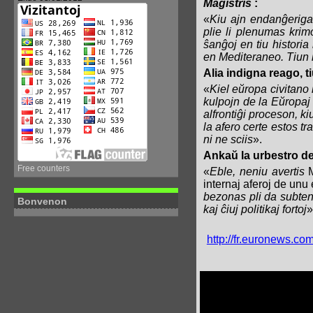
Magistris
:
«
Kiu ajn endanĝeriga
plie li plenumas krim
ŝanĝoj en tiu historia
en Mediteraneo.
Tiun 
Alia indigna reago, t
«
Kiel eŭropa civitano
kulpojn de la Eŭropaj Ŝ
alfrontiĝi proceson, k
la afero certe estos tra
ni ne sciis
».
Ankaŭ la urbestro d
Free counters
«
Eble, neniu avertis
internaj aferoj de unu
bezonas pli da subten
Bonvenon
kaj ĉiuj politikaj fortoj
http://fr.euronews.co