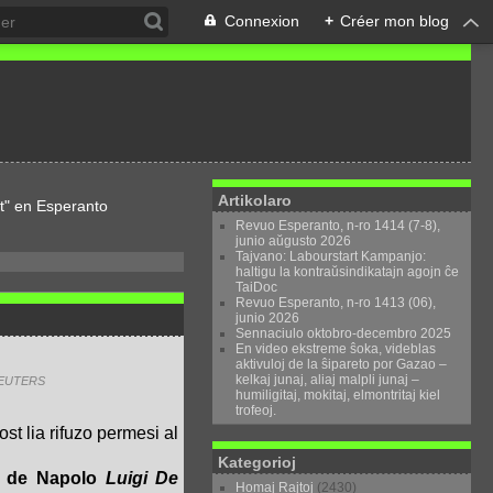
Connexion
+
Créer mon blog
Artikolaro
t" en Esperanto
Revuo Esperanto, n-ro 1414 (7-8),
junio aŭgusto 2026
Tajvano: Labourstart Kampanjo:
haltigu la kontraŭsindikatajn agojn ĉe
TaiDoc
Revuo Esperanto, n-ro 1413 (06),
junio 2026
Sennaciulo oktobro-decembro 2025
En video ekstreme ŝoka, videblas
aktivuloj de la ŝipareto por Gazao –
kelkaj junaj, aliaj malpli junaj –
 REUTERS
humiligitaj, mokitaj, elmontritaj kiel
trofeoj.
ost lia rifuzo permesi al
Kategorioj
tro de Napolo
Luigi De
Homaj Rajtoj
(2430)