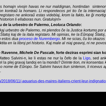
s homajn vivojn havas ne nur maldignan, hontindan sintenon, 
on kontraŭ la homaro. Li respondecos pri tio ĉe la internaciaj 
 registaro ne ankoraŭ estas videblaj, krom la fakto, ke ĝi mortig
historion li ellaboras nun. Gratulojn!
»
iu de la urbestro de Palermo,
Leoluca Orlando
:
 kaj urbestro de Palermo, mi plendos ĉe la Justica kortumo por a
tatoj kaj de la itala registaro. Mi opinias, ke la Eŭropaj Ŝtatoj,
iu estos dua
proceso de Nurembergo
. Mi ne scias, ĉu tio okazos
ktita en la libroj pri historio. Kaj male al niaj geavoj, ni ne povos
e Ravenne,
Michele De Pascale
, forte deziras esprimi sian 
Matteo Salvini-n, ke li estas ne nur la ĉefo de la
Ligo
, sed an
 el la plej gravaj landoj en la mondo?
D
irinte tion, mi konsentas k
o nome de Eŭropo. Se Salvini havus tiun sintenon, li ricevus a
».
m/2018/06/11/-aquarius-des-maires-italiens-crient-leur-indignati