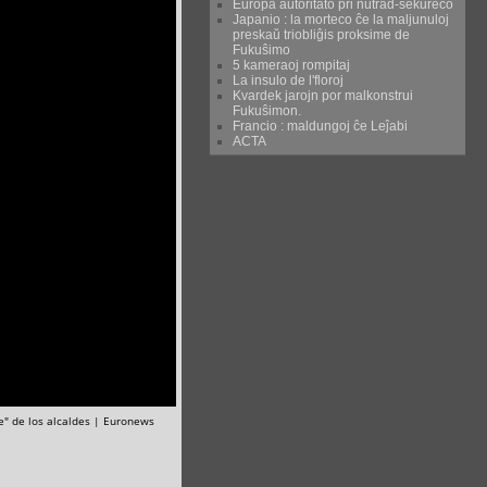
Eŭropa aŭtoritato pri nutrad-sekureco
Japanio : la morteco ĉe la maljunuloj
preskaŭ triobliĝis proksime de
Fukuŝimo
5 kameraoj rompitaj
La insulo de l'floroj
Kvardek jarojn por malkonstrui
Fukuŝimon.
Francio : maldungoj ĉe Leĵabi
ACTA
e" de los alcaldes | Euronews