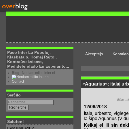
Paco Inter La Popoloj,
Akceptejo
Kontakto
Klasbatalo, Homaj Rajtoj,
Kontraŭseksismo,
Medidefendado En Esperanto...
Blog
: Neniam milito inter ni
Contact
«Aquarius»: italaj ur
Serĉilo
Bildo: 
12/06/2018
Italaj urbestroj viglege
la ŝipo Aquarius (Vid
Saluton!
Kelkaj el ili sin de
Ekde 03/01/2012