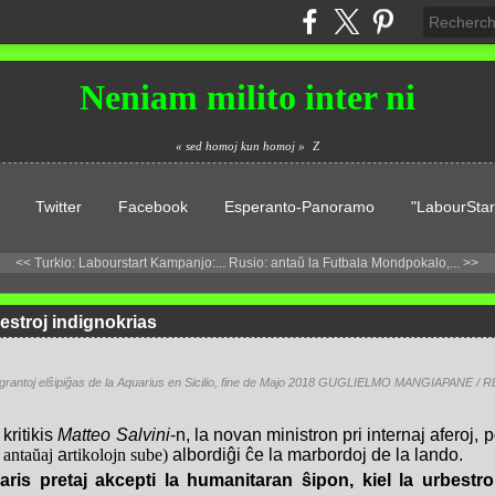
Neniam milito inter ni
« sed homoj kun homoj »
Z
Twitter
Facebook
Esperanto-Panoramo
"LabourStar
<< Turkio: Labourstart Kampanjo:...
Rusio: antaŭ la Futbala Mondpokalo,... >>
bestroj indignokrias
migrantoj elŝipiĝas de la Aquarius en Sicilio, fine de Majo 2018 GUGLIELMO MANGIAPANE /
 kritikis
Matteo Salvini
-n, la novan ministron pri internaj aferoj, p
u
antaŭaj
a
rtikolojn sube)
albordiĝi ĉe la marbordoj de la lando.
klaris pretaj akcepti la humanitaran ŝipon, kiel la urbes