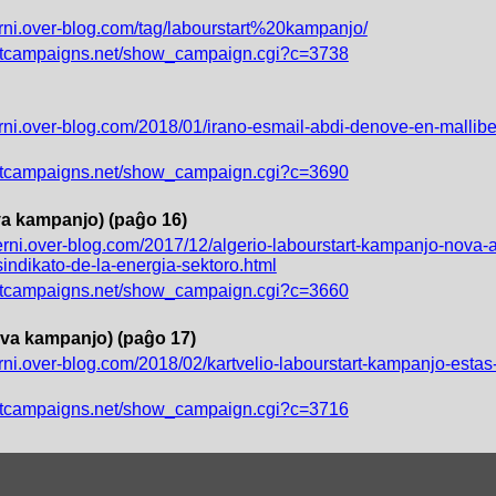
terni.over-blog.com/tag/labourstart%20kampanjo/
artcampaigns.net/show_campaign.cgi?c=3738
erni.over-blog.com/2018/01/irano-esmail-abdi-denove-en-malliber
artcampaigns.net/show_campaign.cgi?c=3690
iva kampanjo) (paĝo 16)
terni.over-blog.com/2017/12/algerio-labourstart-kampanjo-nova-a
ndikato-de-la-energia-sektoro.html
artcampaigns.net/show_campaign.cgi?c=3660
tiva kampanjo) (paĝo 17)
terni.over-blog.com/2018/02/kartvelio-labourstart-kampanjo-esta
artcampaigns.net/show_campaign.cgi?c=3716