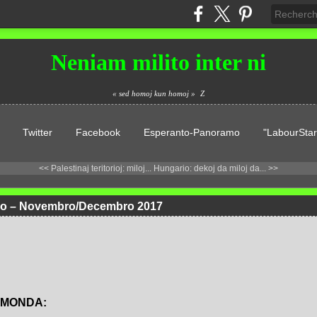
Neniam milito inter ni
« sed homoj kun homoj »
Z
Twitter
Facebook
Esperanto-Panoramo
"LabourStar
<< Palestinaj teritorioj: miloj...
Hungario: dekoj da miloj da... >>
lo – Novembro/Decembro 2017
TMONDA: