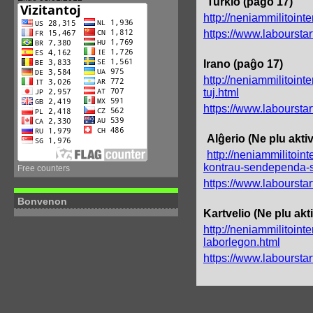
Turkio (paĝo 17)
http://neniammilitoin
https://www.labourst
Irano (paĝo 17)
http://neniammilitoint
tuj.html
https://www.labourst
Alĝerio (Ne plu akt
http://neniammilitoin
kontrau-sendependa-si
Free counters
https://www.labourst
Bonvenon
Kartvelio (Ne plu ak
http://neniammilitoin
laborlegon.html
https://www.labourst