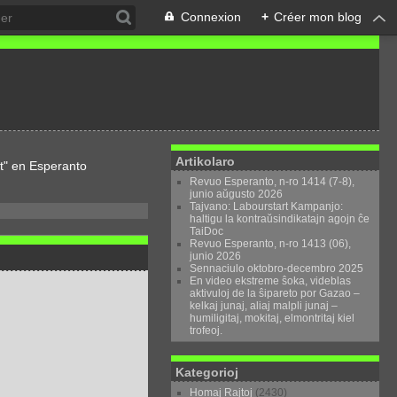
Connexion
+
Créer mon blog
Artikolaro
t" en Esperanto
Revuo Esperanto, n-ro 1414 (7-8),
junio aŭgusto 2026
Tajvano: Labourstart Kampanjo:
haltigu la kontraŭsindikatajn agojn ĉe
TaiDoc
Revuo Esperanto, n-ro 1413 (06),
junio 2026
Sennaciulo oktobro-decembro 2025
En video ekstreme ŝoka, videblas
aktivuloj de la ŝipareto por Gazao –
kelkaj junaj, aliaj malpli junaj –
humiligitaj, mokitaj, elmontritaj kiel
trofeoj.
Kategorioj
Homaj Rajtoj
(2430)