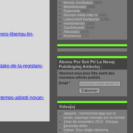
Monda Socibatalo
(984)
Medidetruado
(566)
Esperanto
(467)
Neniam milito inter ni
(363)
Labourstart Kampanjo
(238)
medidefendo
(168)
Sandetruado
(143)
Aktualaĵoj
(114)
ejo-liberigu-lin-
Kronviruso
(77)
Abonu Por Scii Pri La Novaj
tako-de-la-registaro-
Publikigitaj Artikoloj :
Abonnez-vous pour être averti des
nouveaux articles publiés.
Email
s-tempo-adopti-novan-
Videaĵoj
Japanio : memorinda tago por la
lando, esperiga mesaĝo por la mondo
14an de novembro 2012 : Eŭropa
ĝenerala striko
Vukan, ĉina vilaĝo ribelema