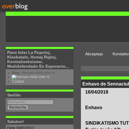
Paco Inter La Popoloj,
Akceptejo
Kontakto
Klasbatalo, Homaj Rajtoj,
Kontraŭseksismo,
Medidefendado En Esperanto...
Blog
: Neniam milito inter ni
Contact
Enhavo de Sennaciu
16/04/2018
Serĉilo
Enhavo
Saluton!
SINDIKATISMO TU
Ekde 03/01/2012