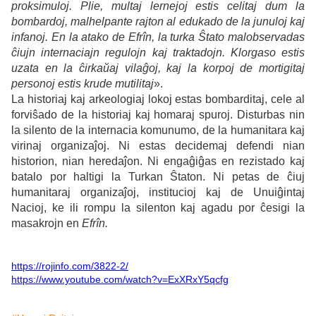
proksimuloj. Plie, multaj lernejoj estis celitaj dum la
bombardoj, malhelpante rajton al edukado de la junuloj kaj
infanoj. En la atako de Efrîn, la turka Ŝtato malobservadas
ĉiujn internaciajn regulojn kaj traktadojn. Klorgaso estis
uzata en la ĉirkaŭaj vilaĝoj, kaj la korpoj de mortigitaj
personoj estis krude mutilitaj
».
La historiaj kaj arkeologiaj lokoj estas bombarditaj, cele al
forviŝado de la historiaj kaj homaraj spuroj. Disturbas nin
la silento de la internacia komunumo, de la humanitara kaj
virinaj organizaĵoj. Ni estas decidemaj defendi nian
historion, nian heredaĵon. Ni engaĝiĝas en rezistado kaj
batalo por haltigi la Turkan Ŝtaton. Ni petas de ĉiuj
humanitaraj organizaĵoj, institucioj kaj de Unuiĝintaj
Nacioj, ke ili rompu la silenton kaj agadu por ĉesigi la
masakrojn en
Efrîn.
https://rojinfo.com/3822-2/
https://www.youtube.com/watch?v=ExXRxY5qcfg