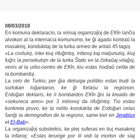
08/03/2018
En komuna deklaracio, la virinaj organizaĵoj de
Efrîn
lanĉis
alvokon al la internacia komunumo, ke ĝi agadu kontraŭ la
masakroj, kondukitaj de la turka armeo de antaŭ 45 tagoj.
«
La civiluloj, inter kiuj rifuĝintoj, infanoj kaj maljunuloj, kiuj
fuĝis la persekutojn de la turka Ŝtato en la ĉirkaŭaj vilaĝoj,
venis al la urbo-centro de Efrîn, kiu estas hodiaŭ celita de
la bombardoj.
La celo de Turkio, per ĝia detruiga politiko estas trudi la
surlokan loĝantaron, ke ĝi forlasu la regionon.
Erdoğan deklaris, ke li bombardos Efrîn ĝis la kreado de
«sekureca areo» por 3 milionoj da rifuĝintoj. Tio estas
konkreta pruvo, ke la milito kondukita de Erdoğan celas
ŝanĝi la demografion de la regiono, same kiel en
Jerablus
et
El-Bab
».
La organizaĵoj substrekis, ke plej suferas en tiuj masakroj
la infanoj: «
Estas terurige por ili vidi la morton de siaj