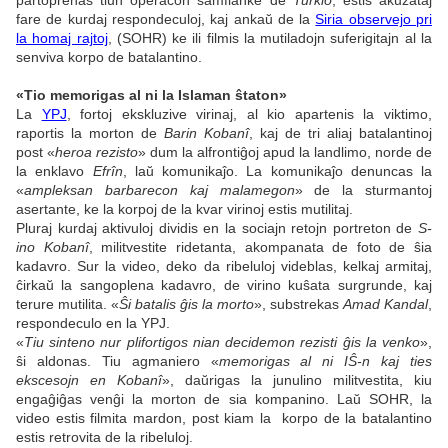
partoprenas tiun operacon samflanke de
Turkio
, estis akuzataj
fare de kurdaj respondeculoj, kaj ankaŭ de la
Siria observejo pri
la homaj rajtoj
, (SOHR) ke ili filmis la mutiladojn suferigitajn al la
senviva korpo de batalantino.
«Tio memorigas al ni la Islaman ŝtaton»
La
YPJ
, fortoj ekskluzive virinaj, al kio apartenis la viktimo,
raportis la
morton
de
Barin Kobanî
, kaj de tri aliaj batalantinoj
post «
heroa rezisto
» dum la alfrontiĝoj apud la landlimo, norde de
la enklavo
Efrîn
, laŭ komunikaĵo. La komunikaĵo denuncas la
«
ampleksan barbarecon kaj malamegon
» de la sturmantoj
asertante, ke la korpoj de la kvar virinoj estis mutilitaj.
Pluraj kurdaj aktivuloj dividis en la sociajn retojn portreton de
S-
ino Kobanî
, militvestite ridetanta, akompanata de foto de ŝia
kadavro. Sur la video, deko da ribeluloj videblas, kelkaj armitaj,
ĉirkaŭ la sangoplena kadavro, de virino kuŝata surgrunde, kaj
terure mutilita. «
Ŝi batalis ĝis la morto
», substrekas
Amad Kandal
,
respondeculo en la YPJ.
«
Tiu sinteno nur plifortigos nian decidemon rezisti ĝis la venko
»,
ŝi aldonas. Tiu agmaniero «
memorigas al ni IŜ-n kaj ties
ekscesojn en Kobanî
», daŭrigas la junulino militvestita, kiu
engaĝiĝas venĝi la morton de sia kompanino. Laŭ SOHR, la
video estis filmita mardon, post kiam la korpo de la batalantino
estis retrovita de la ribeluloj.