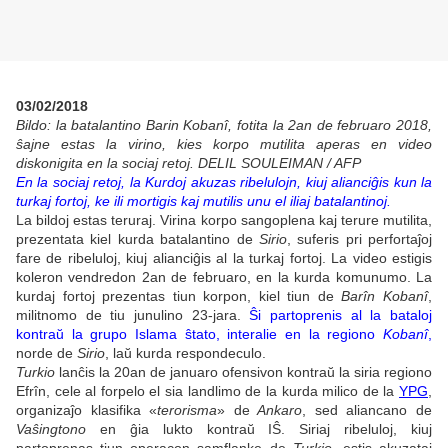
03/02/2018
Bildo: la batalantino Barin Kobanî, fotita la 2an de februaro 2018,
ŝajne estas la virino, kies korpo mutilita aperas en video
diskonigita en la sociaj retoj. DELIL SOULEIMAN / AFP
En la sociaj retoj, la Kurdoj akuzas ribelulojn, kiuj alianciĝis kun la
turkaj fortoj, ke ili mortigis kaj mutilis unu el iliaj batalantinoj.
La bildoj estas teruraj. Virina korpo sangoplena kaj terure mutilita,
prezentata kiel kurda batalantino de
Sirio
, suferis pri perfortaĵoj
fare de ribeluloj, kiuj alianciĝis al la turkaj fortoj. La video estigis
koleron vendredon 2an de februaro, en la kurda komunumo. La
kurdaj fortoj prezentas tiun korpon, kiel tiun de
Barîn Kobanî
,
militnomo de tiu junulino 23-jara.
Ŝi partoprenis al la bataloj
kontraŭ la grupo Islama ŝtato, interalie en la regiono
Kobanî
,
norde de
Sirio
, laŭ kurda respondeculo.
Turkio
lanĉis la 20an de januaro ofensivon kontraŭ la siria regiono
Efrîn, cele al forpelo el sia landlimo de la kurda milico de la
YPG
,
organizaĵo klasifika «
terorisma
» de
Ankaro
, sed aliancano de
Vaŝingtono
en ĝia lukto kontraŭ IŜ. Siriaj ribeluloj, kiuj