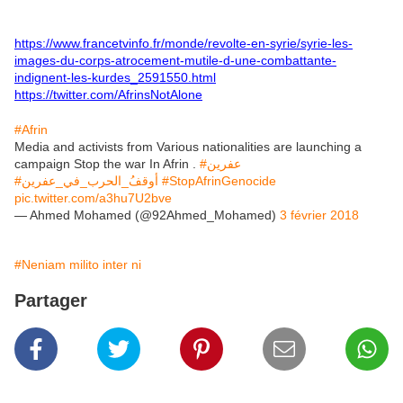
https://www.francetvinfo.fr/monde/revolte-en-syrie/syrie-les-
images-du-corps-atrocement-mutile-d-une-combattante-
indignent-les-kurdes_2591550.html
https://twitter.com/AfrinsNotAlone
#Afrin
Media and activists from Various nationalities are launching a
campaign Stop the war In Afrin .
#عفرين
#أوقفُ_الحرب_في_عفرين
#StopAfrinGenocide
pic.twitter.com/a3hu7U2bve
— Ahmed Mohamed (@92Ahmed_Mohamed)
3 février 2018
#Neniam milito inter ni
Partager