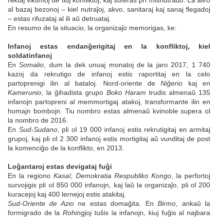
rektaj viktimoj de tiuj konfliktoj, kaj suferas pri misnutrado. La aliro
al bazaj bezonoj – kiel nutraĵoj, akvo, sanitaraj kaj sanaj flegadoj
– estas rifuzataj al ili aŭ detruataj.
En resumo de la situacio, la organizaĵo memorigas, ke:
Infanoj estas endanĝerigitaj en la konfliktoj, kiel
soldatinfanoj
En
Somalio
, dum la dek unuaj monatoj de la jaro 2017, 1 740
kazoj da rekrutigo de infanoj estis raportitaj en la celo
partoprenigi ilin al bataloj. Nord-oriente de
Niĝerio
kaj en
Kamerunio
, la ĝihadista grupo
Boko Haram
trudis almenaŭ 135
infanojn partopreni al memmortigaj atakoj, transformante ilin en
homajn bombojn. Tiu nombro estas almenaŭ kvinoble supera ol
la nombro de 2016.
En
Sud-Sudano
, pli ol 19 000 infanoj estis rekrutigitaj en armitaj
grupoj, kaj pli ol 2 300 infanoj estis mortigitaj aŭ vunditaj de post
la komenciĝo de la konflikto, en 2013.
Loĝantaroj estas devigataj fuĝi
En la regiono
Kasaï, Demokratia Respubliko Kongo
, la perfortoj
survojigis pli ol 850 000 infanojn, kaj laŭ la organizaĵo, pli ol 200
kuracejoj kaj 400 lernejoj estis atakitaj.
Sud-Oriente de Azio
ne estas domaĝita. En
Birmo
, ankaŭ la
formigrado de la
Rohingjoj
tuŝis la infanojn, kiuj fuĝis al najbara