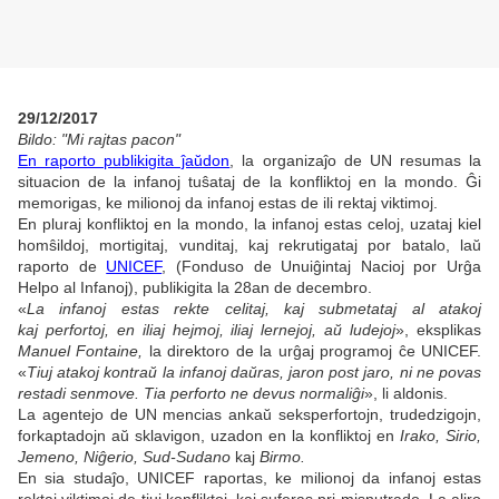
29/12/2017
Bildo: "Mi rajtas pacon"
En raporto publikigita ĵaŭdon
, la organizaĵo de UN resumas la
situacion de la infanoj tuŝataj de la konfliktoj en la mondo. Ĝi
memorigas, ke milionoj da infanoj estas de ili rektaj viktimoj.
En pluraj konfliktoj en la mondo, la infanoj estas celoj, uzataj kiel
homŝildoj, mortigitaj, vunditaj, kaj rekrutigataj por batalo, laŭ
raporto de
UNICEF
, (Fonduso de Unuiĝintaj Nacioj por Urĝa
Helpo al Infanoj), publikigita la 28an de decembro.
«
La infanoj estas rekte celitaj, kaj submetataj al atakoj
kaj perfortoj, en iliaj hejmoj, iliaj lernejoj, aŭ ludejoj
», eksplikas
Manuel Fontaine,
la direktoro de la urĝaj programoj ĉe UNICEF.
«
Tiuj atakoj kontraŭ la infanoj daŭras, jaron post jaro, ni ne povas
restadi senmove. Tia perforto ne devus normaliĝi
», li aldonis.
La agentejo de UN mencias ankaŭ seksperfortojn, trudedzigojn,
forkaptadojn aŭ sklavigon, uzadon en la konfliktoj en
Irako, Sirio,
Jemeno, Niĝerio, Sud-Sudano
kaj
Birmo.
En sia studaĵo, UNICEF raportas, ke milionoj da infanoj estas