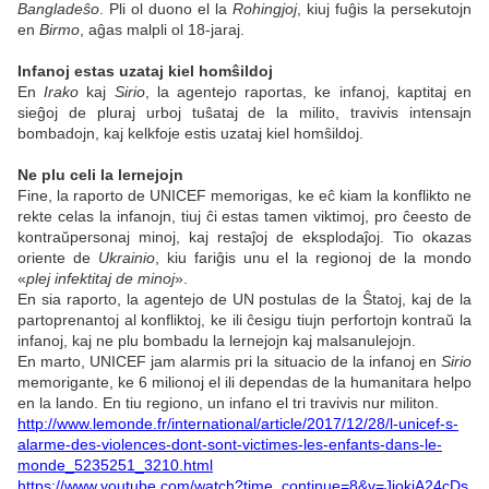
Bangladeŝo
. Pli ol duono el la
Rohingjoj
, kiuj fuĝis la persekutojn
en
Birmo
, aĝas malpli ol 18-jaraj.
Infanoj estas uzataj kiel homŝildoj
En
Irako
kaj
Sirio
, la agentejo raportas, ke infanoj, kaptitaj en
sieĝoj de pluraj urboj tuŝataj de la milito, travivis intensajn
bombadojn, kaj kelkfoje estis uzataj kiel homŝildoj.
Ne plu celi la lernejojn
Fine, la raporto de UNICEF memorigas, ke eĉ kiam la konflikto ne
rekte celas la infanojn, tiuj ĉi estas tamen viktimoj, pro ĉeesto de
kontraŭpersonaj minoj, kaj restaĵoj de eksplodaĵoj. Tio okazas
oriente de
Ukrainio
, kiu fariĝis unu el la regionoj de la mondo
«
plej infektitaj de minoj
».
En sia raporto, la agentejo de UN postulas de la Ŝtatoj, kaj de la
partoprenantoj al konfliktoj, ke ili ĉesigu tiujn perfortojn kontraŭ la
infanoj, kaj ne plu bombadu la lernejojn kaj malsanulejojn.
En marto, UNICEF jam alarmis pri la situacio de la infanoj en
Sirio
memorigante, ke 6 milionoj el ili dependas de la humanitara helpo
en la lando. En tiu regiono, un infano el tri travivis nur militon.
http://www.lemonde.fr/international/article/2017/12/28/l-unicef-s-
alarme-des-violences-dont-sont-victimes-les-enfants-dans-le-
monde_5235251_3210.html
https://www.youtube.com/watch?time_continue=8&v=JiokjA24cDs