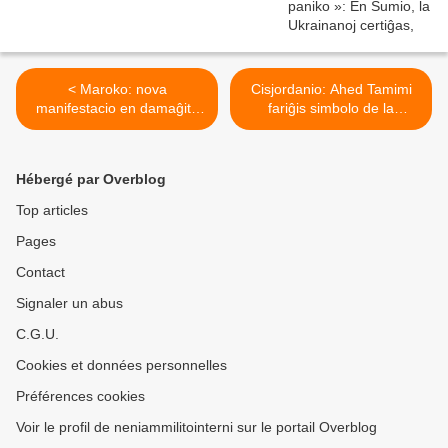
< Maroko: nova
Cisjordanio: Ahed Tamimi
manifestacio en damaĝita
fariĝis simbolo de la
eks-mina urbo
palestina kaŭzo >
Hébergé par Overblog
Top articles
Pages
Contact
Signaler un abus
C.G.U.
Cookies et données personnelles
Préférences cookies
Voir le profil de neniammilitointerni sur le portail Overblog