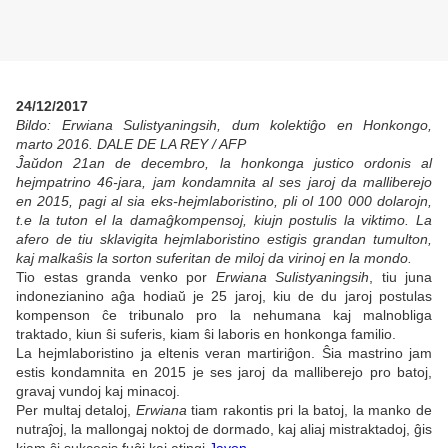
24/12/2017
Bildo: Erwiana Sulistyaningsih, dum kolektiĝo en Honkongo,
marto 2016. DALE DE LA REY / AFP
Ĵaŭdon
21an de decembro, la honkonga justico ordonis al
hejmpatrino 46-jara, jam kondamnita al ses jaroj da malliberejo
en 2015, pagi al sia eks-hejmlaboristino, pli ol 100 000 dolarojn,
t.e la tuton el la damaĝkompensoj, kiujn postulis la viktimo. La
afero de tiu sklavigita hejmlaboristino estigis grandan tumulton,
kaj malkaŝis la sorton suferitan de miloj da virinoj en la mondo.
Tio estas granda venko por
Erwiana Sulistyaningsih
, tiu juna
indonezianino aĝa hodiaŭ je 25 jaroj, kiu de du jaroj postulas
kompenson ĉe tribunalo pro la nehumana kaj malnobliga
traktado, kiun ŝi suferis, kiam ŝi laboris en honkonga familio.
La hejmlaboristino ja eltenis veran martiriĝon. Ŝia mastrino jam
estis kondamnita en 2015 je ses jaroj da malliberejo pro batoj,
gravaj vundoj kaj minacoj.
Per multaj detaloj,
Erwiana
tiam rakontis pri la batoj, la manko de
nutraĵoj, la mallongaj noktoj de dormado, kaj aliaj mistraktadoj, ĝis