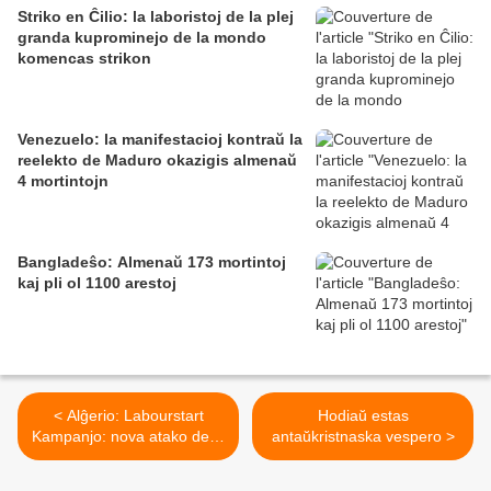
Striko en Ĉilio: la laboristoj de la plej
granda kuprominejo de la mondo
komencas strikon
Venezuelo: la manifestacioj kontraŭ la
reelekto de Maduro okazigis almenaŭ
4 mortintojn
Bangladeŝo: Almenaŭ 173 mortintoj
kaj pli ol 1100 arestoj
< Alĝerio: Labourstart
Hodiaŭ estas
Kampanjo: nova atako de la
antaŭkristnaska vespero >
registaro kontraŭ
sendependa sindikato de la