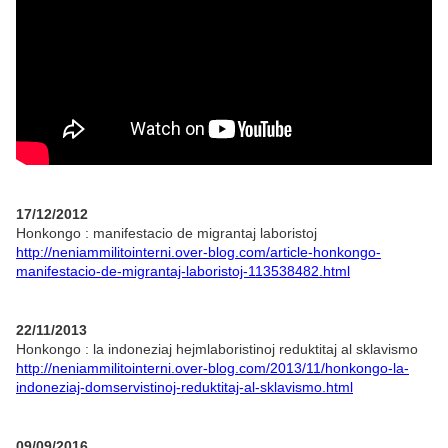
17/12/2012
Honkongo : manifestacio de migrantaj laboristoj
http://neniammilitointerni.over-blog.com/article-honkongo-
manifestacio-de-migrantaj-laboristoj-113538482.html
22/11/2013
Honkongo : la indoneziaj hejmlaboristinoj reduktitaj al sklavismo
http://neniammilitointerni.over-blog.com/2013/11/honkongo-la-
indoneziaj-domservistinoj-reduktitaj-al-sklavismo.html
09/09/2016