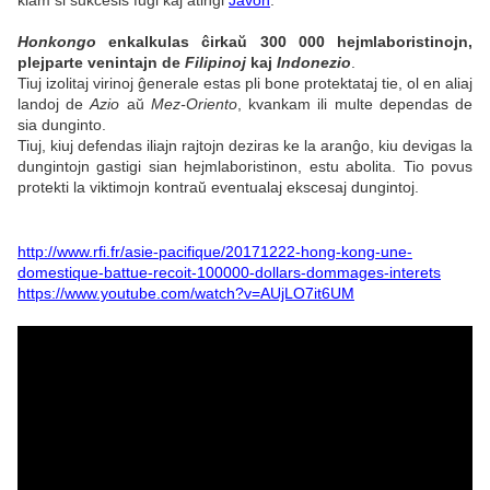
kiam ŝi sukcesis fuĝi kaj atingi
Javon
.
Honkongo
enkalkulas ĉirkaŭ 300 000 hejmlaboristinojn,
plejparte venintajn de
Filipinoj
kaj
Indonezio
.
Tiuj izolitaj virinoj ĝenerale estas pli bone protektataj tie, ol en aliaj
landoj de
Azio
aŭ
Mez-Oriento
, kvankam ili multe dependas de
sia dunginto.
Tiuj, kiuj defendas iliajn rajtojn deziras ke la aranĝo, kiu devigas la
dungintojn gastigi sian hejmlaboristinon, estu abolita. Tio povus
protekti la viktimojn kontraŭ eventualaj ekscesaj dungintoj.
http://www.rfi.fr/asie-pacifique/20171222-hong-kong-une-
domestique-battue-recoit-100000-dollars-dommages-interets
https://www.youtube.com/watch?v=AUjLO7it6UM