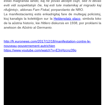
estas malgranda lando, kaj ne povas akcepti ĉiujn, sed ni devas
eviti vidi suspektatojn ĉie, kaj esti tute malamikaj al migrado kaj
rifuĝintoj
», aldonas
Fam Fiskal
, porparolanto de NRO.
La manifestaciantoj estis enkadrigitaj fare de multegaj policistoj,
kiuj kanaligis la kolektiĝon sur la
Heldenplatz placo
, simbola loko
de la aŭstria historio, kie
Hitlero
diskursis en 1938, por proklami la
anekson de
Aŭstrio
al
Germanio.
http://fr.euronews.com/2017/12/18/manifestation-contre-le-
nouveau-gouvernement-autrichien
https://www.youtube.com/watch?v=E3nHzcnz39o