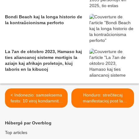
Bondi Beach kaj la longa historio de
la kontraŭcionisma perforto
La 7an de oktobro 2023, Hamaso kaj
ties aliancanoj sisteme mortigis la
aziajn kaj afrikajn proletojn, kiuj
laboris en la kibucoj
< Indonezio: samseksema
Honduro: streĉitecaj
festo: 10 viroj kondamnitaj
manifestacioj post la
je du jaroj da malliberejo
reelekto de la prezidento >
Hébergé par Overblog
Top articles