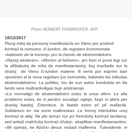
Photo HERBERT PFARRHOFER. AFP
18/12/2017
Pluraj miloj da personoj manifestaciis en Vieno por protesti
kontraŭ la nomumo, ĉi-lundon, de registaro kromnomata
«kabineto de la hororoj» pro la ĉeesto de ekstremdekstro.
«
Nazioj eksteren
», «
Morton al faŝismo
», jen kion ni povis legi sur
la afiŝtabuloj de miloj da manifestaciantoj, kiuj marŝadis sur la
stratoj de Vieno ĉi-lundon matene. Ili venis por esprimi sian
opozicion al la nova registaro ĵus nomumita, kabineto kiu inkludas
ekstremdekstron. La politiko, kiu de nun estos kondukita en ilia
lando vere maltrankviligas tiujn aŭstrianojn.
«
La normaligo de ekstemdekstro estas la unua afero. La alia
problemo estas, ke ni perdos socialajn rajtojn, kiujn ni akiris per
drastaj bataloj. Estontece, la batalo estos eĉ pli malfacila.
Solidareco en nia socio malkreskas. La homoj interluktas unuj
kontraŭ la aliaj. Ne plu temas nur pri fremduloj kontraŭ landanoj,
sed ankaŭ malriĉuloj kontraŭ riĉuloj
», eksplikas manifestaciantino.
«
Mi opinias, ke Aŭstrio devus restadi malferma. Tutevidente, ni