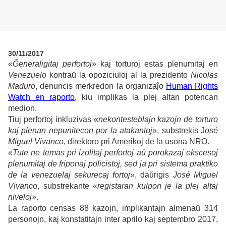
30/11/2017
«
Ĝeneraligitaj perfortoj
» kaj torturoj estas plenumitaj en
Venezuelo
kontraŭ la opoziciuloj al la prezidento
Nicolas
Maduro
, denuncis merkredon la organizaĵo
Human Rights
Watch en raporto
, kiu implikas la plej altan potencan
medion.
Tiuj perfortoj inkluzivas «
nekontesteblajn kazojn de torturo
kaj plenan nepunitecon por la atakantoj
», substrekis J
osé
Miguel Vivanco
, direktoro pri Amerikoj de la usona NRO.
«
Tute ne temas pri izolitaj perfortoj aŭ porokazaj ekscesoj
plenumitaj de friponaj policistoj, sed ja pri sistema praktiko
de la venezuelaj sekurecaj fortoj
», daŭrigis
José Miguel
Vivanco
, substrekante «
registaran kulpon je la plej altaj
niveloj
».
La raporto censas 88 kazojn, implikantajn almenaŭ 314
personojn, kaj konstatitajn inter aprilo kaj septembro 2017,