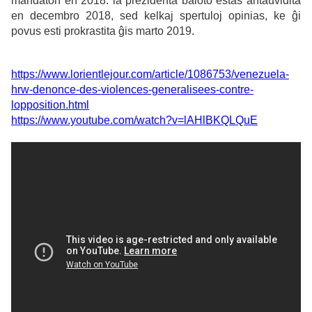
mandaton en 2018. la prezidenta baloto estas antaŭvidita
en decembro 2018, sed kelkaj spertuloj opinias, ke ĝi
povus esti prokrastita ĝis marto 2019.
https://www.lorientlejour.com/article/1086753/venezuela-
hrw-denonce-des-violences-generalisees-contre-
lopposition.html
https://www.youtube.com/watch?v=lAHlBKQLQuE