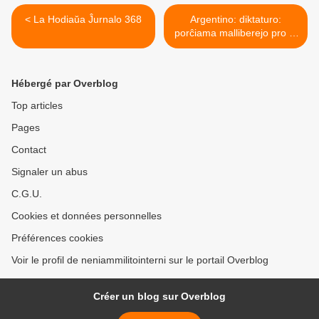
< La Hodiaŭa Ĵurnalo 368
Argentino: diktaturo:
porĉiama malliberejo pro la
«mortoflugoj» de la ESMA >
Hébergé par Overblog
Top articles
Pages
Contact
Signaler un abus
C.G.U.
Cookies et données personnelles
Préférences cookies
Voir le profil de neniammilitointerni sur le portail Overblog
Créer un blog sur Overblog