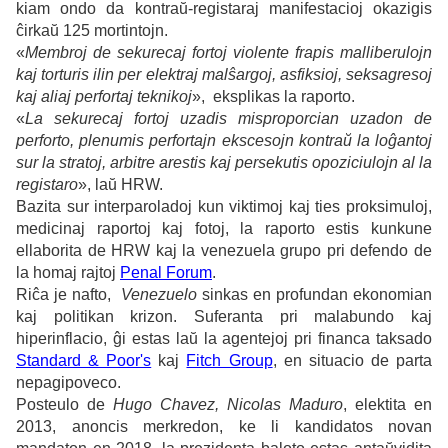
kiam ondo da kontraŭ-registaraj manifestacioj okazigis
ĉirkaŭ 125 mortintojn.
«
Membroj de sekurecaj fortoj violente frapis malliberulojn
kaj torturis ilin per elektraj malŝargoj, asfiksioj, seksagresoj
kaj aliaj perfortaj teknikoj
», eksplikas la raporto.
«
La sekurecaj fortoj uzadis misproporcian uzadon de
perforto, plenumis perfortajn ekscesojn kontraŭ la loĝantoj
sur la stratoj, arbitre arestis kaj persekutis opoziciulojn al la
registaro
», laŭ HRW.
Bazita sur interparoladoj kun viktimoj kaj ties proksimuloj,
medicinaj raportoj kaj fotoj, la raporto estis kunkune
ellaborita de HRW kaj la venezuela grupo pri defendo de
la homaj rajtoj
Penal Forum
.
Riĉa je nafto,
Venezuelo
sinkas en profundan ekonomian
kaj politikan krizon. Suferanta pri malabundo kaj
hiperinflacio, ĝi estas laŭ la agentejoj pri financa taksado
Standard & Poor's
kaj
Fitch Group
, en situacio de parta
nepagipoveco.
Posteulo de
Hugo Chavez, Nicolas Maduro
, elektita en
2013, anoncis merkredon, ke li kandidatos novan