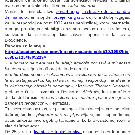
Kvaronon de jarcento poste, tiuj sciencistoj revizias la originan
averton en artikolo, kiun ili nomas «
dua averto
».
Manko de trinkebla akvo,
senarbarigo
,
malkresko de la nombro
de mamuloj
, emisioj de
forcejefika gaso
: ĉiuj ĉi indikiloj ruĝiĝas,
kaj la respondoj de post 1992 estas seniluziigaj, krom internaciaj
aranĝoj prenitaj por stabiligi la ozonan tavolon en la stratosfero,
konkludas la sciencistoj, kies alvoko aperis en la revuo
BioScience.
Raporto en la angla:
https://academic.oup.com/bioscience/article/doi/10.1093/bio
sci/bix125/4605229#
«
La homaro ne plenumas la urĝajn agadojn por savi la minacitan
biosferon
», juĝas la aŭtoroj de la deklaracio.
«
En tiu dokumento, ni ekzamenis la evoluadon de la situacio en
la du lastaj jardekoj, kaj taksis la homajn respondojn, analizante
la ekzistantajn oficialajn datumojn
», eksplikas
Thomas Newsom
,
profesoro ĉe la Universitato Deakin en
Aŭstralio
, kaj kun-aŭtoro
de la deklaracio. «
Estos baldaŭ tro malfrue por inversigi tiun
danĝeran tendencon
», li emfazas.
Tiuj sciencistoj opinias, ke plimultego el la minacoj supre menciitaj
daŭras, kaj ke «
plejparte el ili eĉ
pligraviĝas
», sed tiuj tendencoj
estas ankoraŭ inversigeblaj tiamaniere, ke la ekosistemoj reakiru
sian daŭripovecon.
De 25 jaroj, la
kvanto de trinkebla akvo
disponebla en la mondo