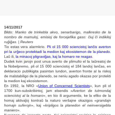
14/11/2017
Bildo: Manko de trinkebla akvo, senarbarigo, malkresko de la
nombro de mamuloj, emisioj de forcejefika gaso: ĉiuj ĉi indikiloj
ruĝiĝas. | Reuters
Tio estas vera alarmkrio.
Pli ol 15 000 sciencistoj lanĉis averton
pri la urĝeco protektadi la medion kaj ekosistemon de la planedo
.
Laŭ ili,
la minacoj pligraviĝas, kaj la homaro ne reagas
.
Dudek kvin jarojn post unua averto de plimulto el la laŭreatoj de
la Nobelpremo, pli ol 15 000 sciencistoj el 184 landoj lanĉas, en
deklaracio publikigita pasintan lundon, averton fronte al la riskoj
de malstabiligo de la planedo, se neniu agado okazas por protekti
la medion kaj ekosistemon.
En 1992, la NRO
«
Union of Concerned Scientists
», kun pli ol
1700
kun-subskribintoj, jam elsendis «
Averton de tutmondaj
sciencistoj al la homaro
», en kio ili argumentis, ke la efiko de la
homaj aktivaĵoj kontraŭ la naturo verŝajne okazigos «
grandajn
homajn suferojn
», kaj «
kripligos la planedon el neinversigebla
maniero
».