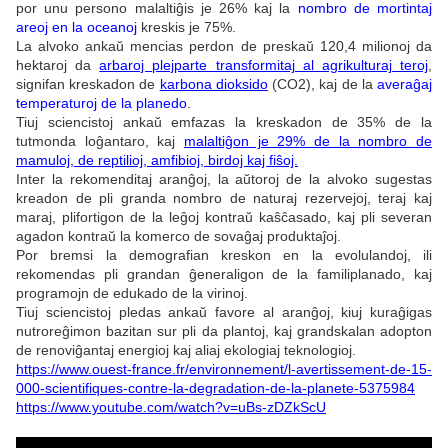
por unu persono malaltiĝis je 26% kaj la
nombro de mortintaj
areoj en la oceanoj
kreskis je 75%.
La alvoko ankaŭ mencias perdon de preskaŭ 120,4 milionoj da
hektaroj da
arbaroj plejparte transformitaj al agrikulturaj teroj
,
signifan kreskadon de
karbona dioksido
(CO2), kaj de la
averaĝaj
temperaturoj de la planedo
.
Tiuj sciencistoj ankaŭ emfazas la kreskadon de 35% de la
tutmonda loĝantaro, kaj
malaltiĝon je 29% de la nombro de
mamuloj, de reptilioj, amfibioj, birdoj kaj fiŝoj.
Inter la rekomenditaj aranĝoj, la aŭtoroj de la alvoko sugestas
kreadon de pli granda nombro de naturaj rezervejoj, teraj kaj
maraj, plifortigon de la leĝoj kontraŭ kaŝĉasado, kaj pli severan
agadon kontraŭ la komerco de sovaĝaj produktaĵoj.
Por bremsi la demografian kreskon en la evolulandoj, ili
rekomendas pli grandan ĝeneraligon de la familiplanado, kaj
programojn de edukado de la virinoj.
Tiuj sciencistoj pledas ankaŭ favore al aranĝoj, kiuj kuraĝigas
nutroreĝimon bazitan sur pli da plantoj, kaj grandskalan adopton
de renoviĝantaj energioj kaj aliaj ekologiaj teknologioj.
https://www.ouest-france.fr/environnement/l-avertissement-de-15-
000-scientifiques-contre-la-degradation-de-la-planete-5375984
https://www.youtube.com/watch?v=uBs-zDZkScU