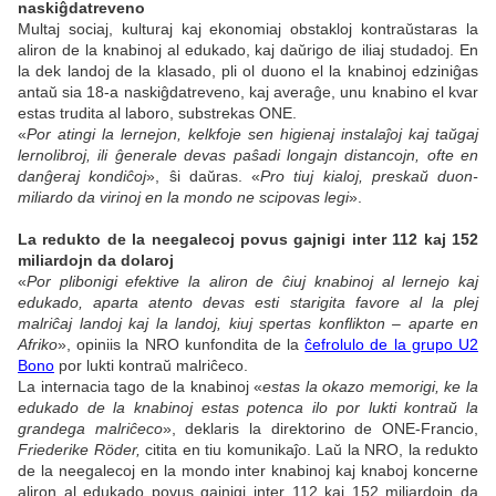
naskiĝdatreveno
Multaj sociaj, kulturaj kaj ekonomiaj obstakloj kontraŭstaras la
aliron de la knabinoj al edukado, kaj daŭrigo de iliaj studadoj. En
la dek landoj de la klasado, pli ol duono el la knabinoj edziniĝas
antaŭ sia 18-a naskiĝdatreveno, kaj averaĝe, unu knabino el kvar
estas trudita al laboro, substrekas ONE.
«
Por atingi la lernejon, kelkfoje sen higienaj
instalaĵoj
kaj taŭgaj
lernolibroj, ili ĝenerale devas paŝadi longajn distancojn, ofte en
danĝeraj kondiĉoj
», ŝi daŭras. «
Pro tiuj kialoj, preskaŭ duon-
miliardo da virinoj en la mondo ne scipovas legi
».
La redukto de la neegalecoj povus gajnigi inter 112 kaj 152
miliardojn da dolaroj
«
Por plibonigi efektive la aliron de ĉiuj knabinoj al lernejo kaj
edukado, aparta atento devas esti starigita favore al la plej
malriĉaj landoj kaj la landoj, kiuj spertas konflikton – aparte en
Afriko
», opiniis la NRO kunfondita de la
ĉefrolulo de la grupo U2
Bono
por lukti kontraŭ malriĉeco.
La internacia tago de la knabinoj «
estas la okazo memorigi, ke la
edukado de la knabinoj estas potenca ilo por lukti kontraŭ la
grandega malriĉeco
», deklaris la direktorino de ONE-Francio,
Friederike Röder,
citita en tiu komunikaĵo. Laŭ la NRO, la redukto
de la neegalecoj en la mondo inter knabinoj kaj knaboj koncerne
aliron al edukado povus gajnigi inter 112 kaj 152 miliardojn da