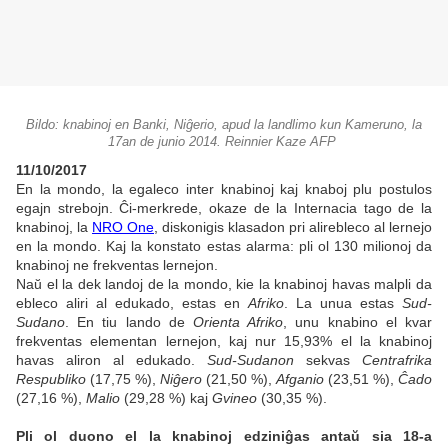
Bildo: knabinoj en Banki, Niĝerio, apud la landlimo kun Kameruno, la
17an de junio 2014. Reinnier Kaze AFP
11/10/2017
En la mondo, la egaleco inter knabinoj kaj knaboj plu postulos
egajn strebojn. Ĉi-merkrede, okaze de la Internacia tago de la
knabinoj, la
NRO One
, diskonigis klasadon pri alirebleco al lernejo
en la mondo. Kaj la konstato estas alarma: pli ol 130 milionoj da
knabinoj ne frekventas lernejon.
Naŭ el la dek landoj de la mondo, kie la knabinoj havas malpli da
ebleco aliri al edukado, estas en
Afriko
. La unua estas
Sud-
Sudano
. En tiu lando de
Orienta Afriko
, unu knabino el kvar
frekventas elementan lernejon, kaj nur 15,93% el la knabinoj
havas aliron al edukado.
Sud-Sudanon
sekvas
Centrafrika
Respubliko
(17,75 %),
Niĝero
(21,50 %),
Afganio
(23,51 %),
Ĉado
(27,16 %),
Malio
(29,28 %) kaj
Gvineo
(30,35 %).
Pli ol duono el la knabinoj edziniĝas antaŭ sia 18-a