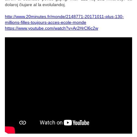
dolaroj ĉiujare al la evolulandoj.
http://www.20minutes.fr/monde/2148771-20171011-plus-130-
millions-filles-toujours-acces-ecole-monde
https://www.youtube.com/watch?v=Ar2HrCl6c2w