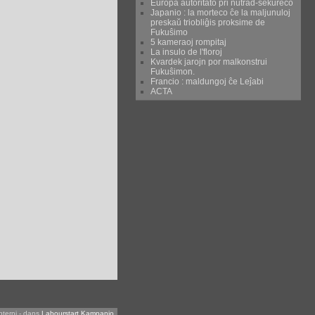
Eŭropa aŭtoritato pri nutrad-sekureco
Japanio : la morteco ĉe la maljunuloj
preskaŭ triobliĝis proksime de
Fukuŝimo
5 kameraoj rompitaj
La insulo de l'floroj
Kvardek jarojn por malkonstrui
Fukuŝimon.
Francio : maldungoj ĉe Leĵabi
ACTA
nterni
-
dans
Labourstart Kampanjo