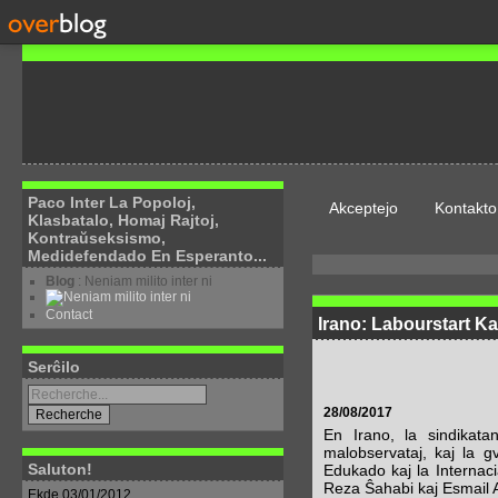
Paco Inter La Popoloj,
Akceptejo
Kontakto
Klasbatalo, Homaj Rajtoj,
Kontraŭseksismo,
Medidefendado En Esperanto...
Blog
: Neniam milito inter ni
Contact
Irano: Labourstart K
Serĉilo
28/08/2017
En Irano, la sindikatan
malobservataj, kaj la gv
Saluton!
Edukado kaj la Internaci
Reza Ŝahabi kaj Esmail 
Ekde 03/01/2012