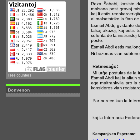
Reza Ŝahabi, kasisto de
malsana post gravaj mist
kaj li estis reenkarcerig
al malsatstriko la 9an de
Esmail Abdi, gvidanto de
falsaj akuzoj, kaj estis 
suferita de la instruistoj
poste.
Esmail Abdi estis mallong
Ni bezonas vian subtenon 
Retmesaĝo:
Mi urĝe postulas de la i
Free counters
Esmail Abdi kaj la aliajn 
ege maltrankvila pro la d
konsideros vian registaro
Bonvenon
Partnerece kun la Inte
kaj la Internacia Federac
Kampanjo en Esperanto: