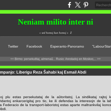
Neniam milito inter ni
« sed homoj kun homoj »
Z
Twitter
Facebook
Esperanto-Panoramo
"LabourStar
<< Birmo: persekutitaj, almenaŭ...
Rusio: Arestadoj en Moskvo,... >>
ampanjo: Liberigu Reza Ŝahabi kaj Esmail Abdi
oj plu estas persekutataj de la aŭtoritatoj. La sindikataj rajtoj ka
idantoj enkarcerigitaj pro tio, ke ili defendas la interesojn de la la
a Federacio de la transport-laboristoj estas aparte maltrankvilaj koncer
Abdi.