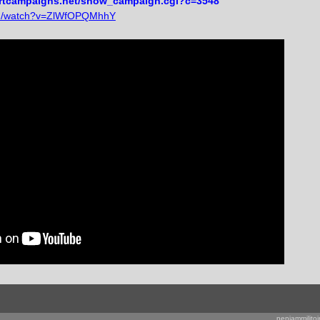
artcampaigns.net/show_campaign.cgi?c=3548
om/watch?v=ZlWfOPQMhhY
neniammilitoi