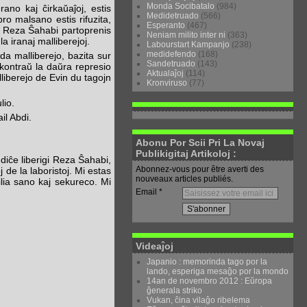
Monda Socibatalo
(984)
ano kaj ĉirkaŭaĵoj, estis
Medidetruado
(566)
ro malsano estis rifuzita,
Esperanto
(467)
to. Reza Ŝahabi partoprenis
Neniam milito inter ni
(363)
 iranaj malliberejoj.
Labourstart Kampanjo
(238)
medidefendo
(168)
da malliberejo, bazita sur
Sandetruado
(143)
s kontraŭ la daŭra represio
Aktualaĵoj
(114)
lliberejo de Evin du tagojn
Kronviruso
(77)
lio.
ail Abdi.
Abonu Por Scii Pri La Novaj
Publikigitaj Artikoloj :
ndiĉe liberigi Reza Ŝahabi,
Abonnez-vous pour être averti des
j de la laboristoj. Mi estas
nouveaux articles publiés.
 ilia sano kaj sekureco. Mi
Email
Videaĵoj
Japanio : memorinda tago por la
lando, esperiga mesaĝo por la mondo
14an de novembro 2012 : Eŭropa
ĝenerala striko
Vukan, ĉina vilaĝo ribelema