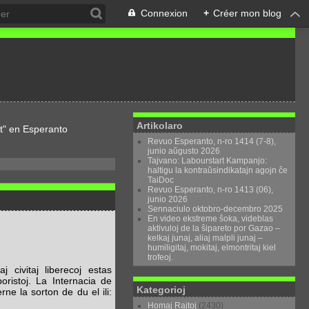
Connexion
+
Créer mon blog
Artikolaro
t" en Esperanto
Revuo Esperanto, n-ro 1414 (7-8),
junio aŭgusto 2026
Tajvano: Labourstart Kampanjo:
haltigu la kontraŭsindikatajn agojn ĉe
TaiDoc
Revuo Esperanto, n-ro 1413 (06),
junio 2026
Sennaciulo oktobro-decembro 2025
En video ekstreme ŝoka, videblas
aktivuloj de la ŝipareto por Gazao –
kelkaj junaj, aliaj malpli junaj –
humiligitaj, mokitaj, elmontritaj kiel
trofeoj.
j civitaj liberecoj estas
boristoj. La Internacia de
Kategorioj
ne la sorton de du el ili:
Homaj Rajtoj
(2430)