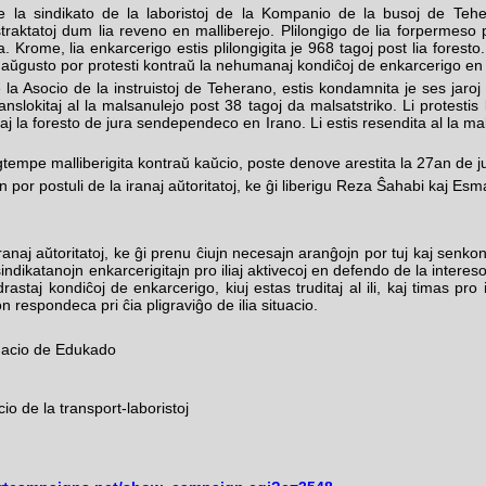
 la sindikato de la laboristoj de la Kompanio de la busoj de Teher
raktatoj dum lia reveno en malliberejo. Plilongigo de lia forpermeso p
ita. Krome, lia enkarcerigo estis plilongigita je 968 tagoj post lia fores
 aŭgusto por protesti kontraŭ la nehumanaj kondiĉoj de enkarcerigo en la
 la Asocio de la instruistoj de Teherano, estis kondamnita je ses jaroj 
translokitaj al la malsanulejo post 38 tagoj da malsatstriko. Li protesti
 kaj la foresto de jura sendependeco en Irano. Li estis resendita al la ma
tempe malliberigita kontraŭ kaŭcio, poste denove arestita la 27an de ju
por postuli de la iranaj aŭtoritatoj, ke ĝi liberigu Reza Ŝahabi kaj Esm
ranaj aŭtoritatoj, ke ĝi prenu ĉiujn necesajn aranĝojn por tuj kaj senko
sindikatanojn enkarcerigitajn pro iliaj aktivecoj en defendo de la intereso
rastaj kondiĉoj de enkarcerigo, kiuj estas truditaj al ili, kaj timas pro
n respondeca pri ĉia pligraviĝo de ilia situacio.
rnacio de Edukado
io de la transport-laboristoj