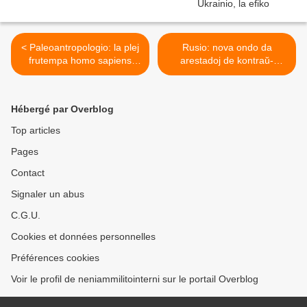
< Paleoantropologio: la plej
Rusio: nova ondo da
frutempa homo sapiens
arestadoj de kontraŭ-
aĝas tricent mil jarojn
koruptaj manifestaciantoj, el
kiuj Alexej Navalni >
Hébergé par Overblog
Top articles
Pages
Contact
Signaler un abus
C.G.U.
Cookies et données personnelles
Préférences cookies
Voir le profil de neniammilitointerni sur le portail Overblog