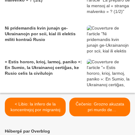
malvenko » ? (1/2)
Ni pridemandis kvin junajn ge-
Ukrainanojn por scii, kial ili elektis
militi kontraŭ Rusio
« Estis hororo, krioj, larmoj, paniko »:
En Sumio, la Ukrainanoj certiĝas, ke
Rusio celis la civilulojn
< Libio: la infero de la
Ĉeĉenio: Grozno akuzata
koncentrejoj por migrantoj
pri murdo de
samseksemuloj >
Hébergé par Overblog