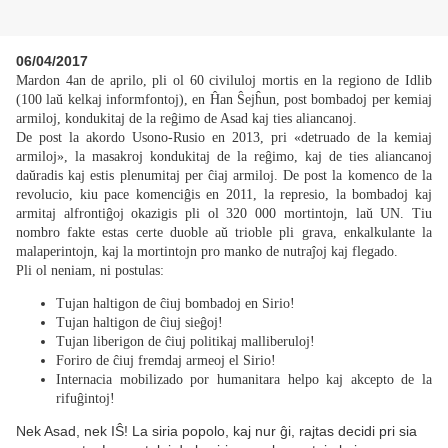
06/04/2017
Mardon 4an de aprilo, pli ol 60 civiluloj mortis en la regiono de Idlib
(100 laŭ kelkaj informfontoj), en Ĥan Ŝejĥun, post bombadoj per kemiaj
armiloj, kondukitaj de la reĝimo de Asad kaj ties aliancanoj.
De post la akordo Usono-Rusio en 2013, pri «detruado de la kemiaj
armiloj», la masakroj kondukitaj de la reĝimo, kaj de ties aliancanoj
daŭradis kaj estis plenumitaj per ĉiaj armiloj. De post la komenco de la
revolucio, kiu pace komenciĝis en 2011, la represio, la bombadoj kaj
armitaj alfrontiĝoj okazigis pli ol 320 000 mortintojn, laŭ UN. Tiu
nombro fakte estas certe duoble aŭ trioble pli grava, enkalkulante la
malaperintojn, kaj la mortintojn pro manko de nutraĵoj kaj flegado.
Pli ol neniam, ni postulas:
Tujan haltigon de ĉiuj bombadoj en Sirio!
Tujan haltigon de ĉiuj sieĝoj!
Tujan liberigon de ĉiuj politikaj malliberuloj!
Foriro de ĉiuj fremdaj armeoj el Sirio!
Internacia mobilizado por humanitara helpo kaj akcepto de la
rifuĝintoj!
Nek Asad, nek IŜ! La siria popolo, kaj nur ĝi, rajtas decidi pri sia