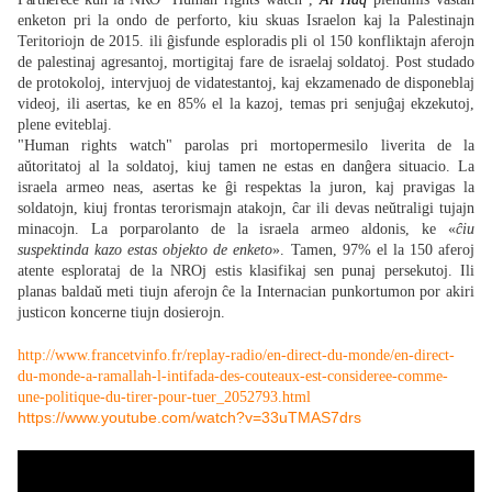
enketon pri la ondo de perforto, kiu skuas Israelon kaj la Palestinajn
Teritoriojn de 2015. ili ĝisfunde esploradis pli ol 150 konfliktajn aferojn
de palestinaj agresantoj, mortigitaj fare de israelaj soldatoj. Post studado
de protokoloj, intervjuoj de vidatestantoj, kaj ekzamenado de disponeblaj
videoj, ili asertas, ke en 85% el la kazoj, temas pri senjuĝaj ekzekutoj,
plene eviteblaj.
"Human rights watch" parolas pri mortopermesilo liverita de la
aŭtoritatoj al la soldatoj, kiuj tamen ne estas en danĝera situacio. La
israela armeo neas, asertas ke ĝi respektas la juron, kaj pravigas la
soldatojn, kiuj frontas terorismajn atakojn, ĉar ili devas neŭtraligi tujajn
minacojn. La porparolanto de la israela armeo aldonis, ke «
ĉiu
suspektinda kazo estas objekto de enketo
». Tamen, 97% el la 150 aferoj
atente esplorataj de la NROj estis klasifikaj sen punaj persekutoj. Ili
planas baldaŭ meti tiujn aferojn ĉe la Internacian punkortumon por akiri
justicon koncerne tiujn dosierojn.
http://www.francetvinfo.fr/replay-radio/en-direct-du-monde/en-direct-
du-monde-a-ramallah-l-intifada-des-couteaux-est-consideree-comme-
une-politique-du-tirer-pour-tuer_2052793.html
https://www.youtube.com/watch?v=33uTMAS7drs