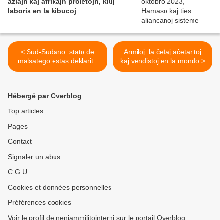
aziajn kaj afrikajn proletojn, kiuj
laboris en la kibucoj
< Sud-Sudano: stato de
Armiloj: la ĉefaj aĉetantoj
malsatego estas deklarita
kaj vendistoj en la mondo >
en pluraj regionoj
Hébergé par Overblog
Top articles
Pages
Contact
Signaler un abus
C.G.U.
Cookies et données personnelles
Préférences cookies
Voir le profil de neniammilitointerni sur le portail Overblog