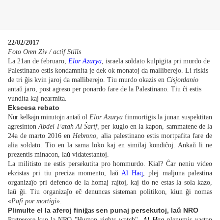
22/02/2017
Foto Oren Ziv / actif Stills
La 21an de februaro,
Elor Azarya
, israela soldato kulpigita pri murdo
de
Palestinano
estis kondamnita je dek ok monatoj da malliberejo. Li riskis
de tri ĝis kvin jaroj da malliberejo. Tiu murdo okazis en
Cisjordanio
antaŭ jaro, post agreso per ponardo fare de la Palestinano. Tiu ĉi estis
vundita kaj nearmita.
Ekscesa rebato
Nur kelkajn minutojn antaŭ ol
Elor Azarya
finmortigis la junan suspektitan
agresinton
Abdel Fatah Al Ŝarif,
per kuglo en la kapon, sammatene de la
24a de marto 2016 en
Hebrono
, alia palestinano estis mortpafita fare de
alia soldato. Tio en la sama loko kaj en similaj kondiĉoj. Ankaŭ li ne
prezentis minacon, laŭ vidatestantoj.
La militisto ne estis persekutita pro hommurdo. Kial? Ĉar neniu video
ekzistas pri tiu preciza momento, laŭ
Al Haq
, plej maljuna palestina
organizaĵo pri defendo de la homaj rajtoj, kaj tio ne estas la sola kazo,
laŭ ĝi. Tiu organizaĵo eĉ denuncas sisteman politikon, kiun ĝi nomas
«
Pafi por mortigi
».
Plimulte el la aferoj fini
sen punaj persekutoj, laŭ NRO
ĝas
Partnerece kun la NRO "
Human rights watch",
Al
Haq
plenumis vastan