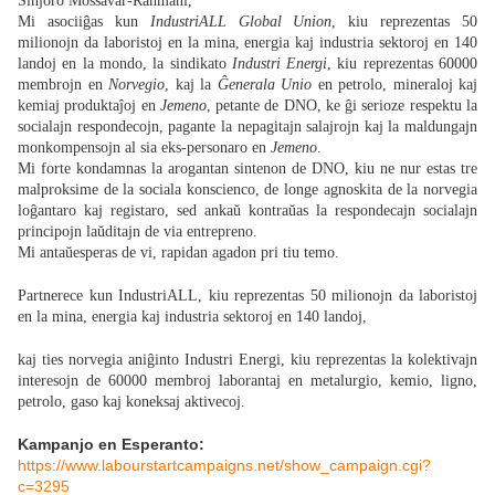
Sinjoro Mossavar-Rahmani,
Mi asociiĝas kun
IndustriALL Global Union
, kiu reprezentas 50
milionojn da laboristoj en la mina, energia kaj industria sektoroj en 140
landoj en la mondo, la sindikato
Industri Energi
, kiu reprezentas 60000
membrojn en
Norvegio
, kaj la
Ĝenerala Unio
en petrolo, mineraloj kaj
kemiaj produktaĵoj en
Jemeno
, petante de DNO, ke ĝi serioze respektu la
socialajn respondecojn, pagante la nepagitajn salajrojn kaj la maldungajn
monkompensojn al sia eks-personaro en
Jemeno
.
Mi forte kondamnas la arogantan sintenon de DNO, kiu ne nur estas tre
malproksime de la sociala konscienco, de longe agnoskita de la norvegia
loĝantaro kaj registaro, sed ankaŭ kontraŭas la respondecajn socialajn
principojn laŭditajn de via entrepreno.
Mi antaŭesperas de vi, rapidan agadon pri tiu temo.
Partnerece kun IndustriALL, kiu reprezentas 50 milionojn da laboristoj
en la mina, energia kaj industria sektoroj en 140 landoj,
kaj ties norvegia aniĝinto Industri Energi, kiu reprezentas la kolektivajn
interesojn de 60000 membroj laborantaj en metalurgio, kemio, ligno,
petrolo, gaso kaj koneksaj aktivecoj.
Kampanjo en Esperanto:
https://www.labourstartcampaigns.net/show_campaign.cgi?
c=3295