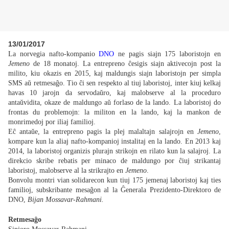
13/01/2017
La norvegia nafto-kompanio
DNO
ne pagis siajn 175 laboristojn en
Jemeno
de 18 monatoj. La entrepreno ĉesigis siajn aktivecojn post la
milito, kiu okazis en 2015, kaj maldungis siajn laboristojn per simpla
SMS aŭ retmesaĝo. Tio ĉi sen respekto al tiuj laboristoj, inter kiuj kelkaj
havas 10 jarojn da servodaŭro, kaj malobserve al la proceduro
antaŭvidita, okaze de maldungo aŭ forlaso de la lando. La laboristoj do
frontas du problemojn: la militon en la lando, kaj la mankon de
monrimedoj por iliaj familioj.
Eĉ antaŭe, la entrepreno pagis la plej malaltajn salajrojn en
Jemeno
,
kompare kun la aliaj nafto-kompanioj instalitaj en la lando. En 2013 kaj
2014, la laboristoj organizis plurajn strikojn en rilato kun la salajroj. La
direkcio skribe rebatis per minaco de maldungo por ĉiuj strikantaj
laboristoj, malobserve al la strikrajto en
Jemeno
.
Bonvolu montri vian solidarecon kun tiuj 175 jemenaj laboristoj kaj ties
familioj, subskribante mesaĝon al la Ĝenerala Prezidento-Direktoro de
DNO,
Bijan Mossavar-Rahmani.
Retmesaĝo