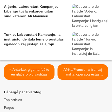
Alĝerio: Labourstart Kampanjo:
Liberigu tuj la enkarcerigitan
sindikatanon Ali Mammeri
Turkio: Labourstart Kampanjo: la
instruistoj de itala lernejo postulas
egalecon kaj justajn salajrojn
< Antarkto: giganta faŭlto
Afriko/Francio: la francaj
en glaĉero plu vastiĝas
militaj operacoj estas
kontraŭ-produktivaj en
Afriko, laŭ la asocio «
Survie » >
Hébergé par Overblog
Top articles
Pages