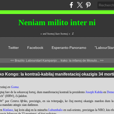
Neniam milito inter ni
« sed homoj kun homoj »
Z
Twitter
Facebook
Esperanto-Panoramo
"LabourStar
<< Brazilo: Labourstart Kampanjo:...
Irako: la infanoj de Mosulo... >>
o Kongo: la kontraŭ-kabilaj manifestacioj okazigis 34 mort
stitaj en
Goma
.
taj fare de la sekurecaj fortoj, dum manifestacioj kontraŭ la prezidento
Joseph Kabila
en
Demok
tch" (HRW), ĉi-ĵaŭdon.
HRW" por
Centra Afriko
, precizigis, en sia tviterpaĝo, ke ĉiuj mortoj okazigis mardon dum la 
ua mandato atingis sian datlimon.
 en
Kinŝaso
,
kaj kvin aliaj en la minurbo
Lubumbaŝo
en sud-oriento, precizigas la NRO, kiu efe
ncis bilancon de 22 mortintoj, el kiuj policisto.