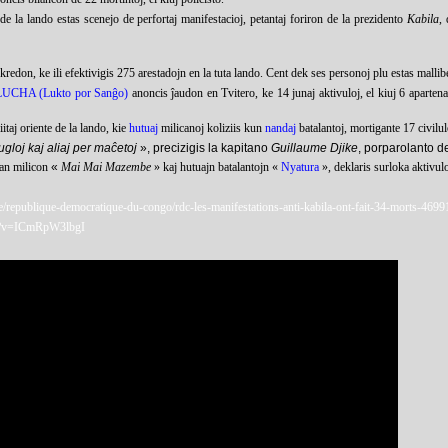
 de la lando estas scenejo de perfortaj manifestacioj, petantaj foriron de la prezidento
Kabila
,
redon, ke ili efektivigis 275 arestadojn en la tuta lando. Cent dek ses personoj plu estas mallibe
LUCHA (Lukto por Sanĝo)
anoncis ĵaudon en Tvitero, ke 14 junaj aktivuloj, el kiuj 6 apartenas 
iitaj oriente de la lando, kie
hutuaj
milicanoj koliziis kun
nandaj
batalantoj, mortigante 17 civilul
ugloj kaj aliaj per maĉetoj
», precizigis la kapitano
Guillaume Djike
, porparolanto d
dan milicon
«
Mai Mai Mazembe
»
kaj hutuajn batalantojn
«
Nyatura
»
, deklaris surloka aktivul
e/republique-democratique-du-congo/rdc-les-manifestations-anti-kabila-ont-fait-34-morts-469
ch?v=ICmRpW3lbgI