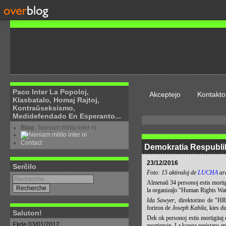
Paco Inter La Popoloj,
Akceptejo
Kontakto
Klasbatalo, Homaj Rajtoj,
Kontraŭseksismo,
Medidefendado En Esperanto...
Blog
: Neniam milito inter ni
Contact
Demokratia Respublik
23/12/2016
Serĉilo
Foto: 15 aktivuloj de
LUCHA
are
Almenaŭ 34 personoj estis mortigi
la organizaĵo "Human Rights Wa
Ida Sawyer
, direktorino de "
foriron de
Joseph Kabila
, kies d
Saluton!
Dek ok personoj estis mortigitaj
Ekde 03/01/2012
mortintojn. La konga registaro ano