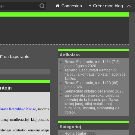
Connexion
+
Créer mon blog
Artikolaro
t" en Esperanto
Revuo Esperanto, n-ro 1414 (7-8),
junio aŭgusto 2026
Tajvano: Labourstart Kampanjo:
haltigu la kontraŭsindikatajn agojn ĉe
TaiDoc
Revuo Esperanto, n-ro 1413 (06),
junio 2026
intojn
Sennaciulo oktobro-decembro 2025
En video ekstreme ŝoka, videblas
aktivuloj de la ŝipareto por Gazao –
kelkaj junaj, aliaj malpli junaj –
humiligitaj, mokitaj, elmontritaj kiel
ratia Respubliko Kongo
, raportis
trofeoj.
unuaj manifestacioj, kiuj postulis
Kategorioj
ktivigas kontrolon koncerne aliajn
Homaj Rajtoj
(2430)