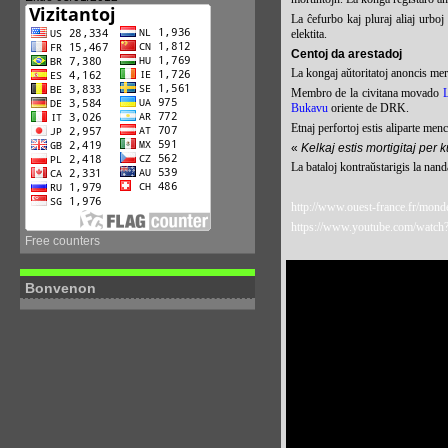
La ĉefurbo kaj pluraj aliaj urboj
elektita.
Centoj da arestadoj
La kongaj aŭtoritatoj anoncis merk
Membro de la civitana movado
Bukavu
oriente de DRK.
Etnaj perfortoj estis aliparte menc
«
Kelkaj estis mortigitaj per k
La bataloj kontraŭstarigis la nan
http://www.ouest-france.fr/mond
https://www.youtube.com/wat
Free counters
Bonvenon