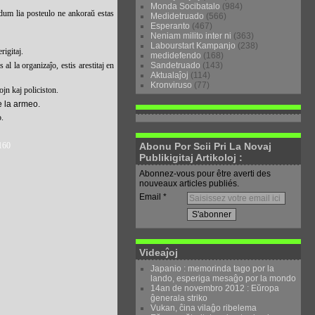
Monda Socibatalo
(984)
 dum lia posteulo ne ankora
ŭ
estas
Medidetruado
(566)
Esperanto
(467)
Neniam milito inter ni
(363)
Labourstart Kampanjo
(238)
rigitaj.
medidefendo
(168)
Sandetruado
(143)
al la organizaĵo, estis arestitaj en
Aktualaĵoj
(114)
Kronviruso
(77)
ojn kaj policiston.
e la armeo.
o.
Abonu Por Scii Pri La Novaj
9160
Publikigitaj Artikoloj :
Abonnez-vous pour être averti des
nouveaux articles publiés.
Email
Videaĵoj
Japanio : memorinda tago por la
lando, esperiga mesaĝo por la mondo
14an de novembro 2012 : Eŭropa
ĝenerala striko
Vukan, ĉina vilaĝo ribelema