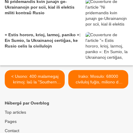
Ni pridemandis kvin junajn ge-
Ukrainanojn por scii, kial ili elektis
militi kontraŭ Rusio
« Estis hororo, krioj, larmoj, paniko »:
En Sumio, la Ukrainanoj certiĝas, ke
Rusio celis la civilulojn
< Usono: 400 malamegaj
Irako: Mosulo: 68000
krimoj: laŭ la "Southern
civiluloj fuĝis, miliono da
Poverty Law Center " «
aliaj estas enkaptitaj >
Trump inspiris tiajn
perfortajn reagojn »
Hébergé par Overblog
Top articles
Pages
Contact