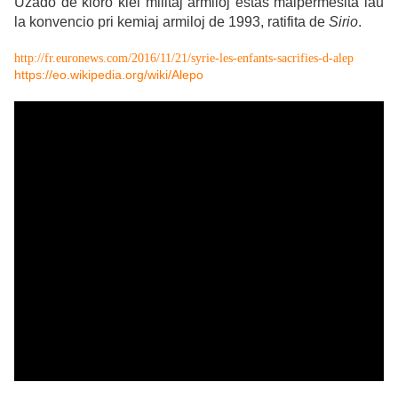
Uzado de kloro kiel militaj armiloj estas malpermesita laŭ
la konvencio pri kemiaj armiloj de 1993, ratifita de
Sirio
.
http://fr.euronews.com/2016/11/21/syrie-les-enfants-sacrifies-d-alep
https://eo.wikipedia.org/wiki/Alepo