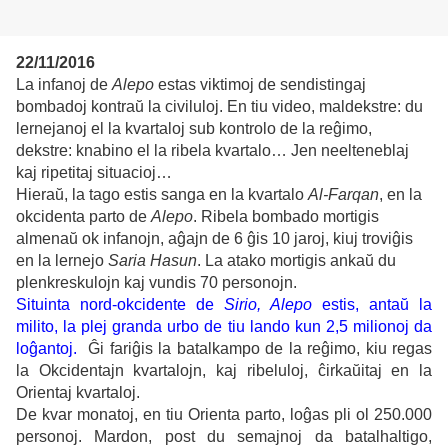
22/11/2016
La infanoj de
Alepo
estas viktimoj de sendistingaj
bombadoj kontraŭ la civiluloj. En tiu video, maldekstre: du
lernejanoj el la kvartaloj sub kontrolo de la reĝimo,
dekstre: knabino el la ribela kvartalo… Jen neelteneblaj
kaj ripetitaj situacioj…
Hieraŭ, la tago estis sanga en la kvartalo
Al-Farqan
, en la
okcidenta parto de
Alepo
. Ribela bombado mortigis
almenaŭ ok infanojn, aĝajn de 6 ĝis 10 jaroj, kiuj troviĝis
en la lernejo
Saria Hasun
. La atako mortigis ankaŭ du
plenkreskulojn kaj vundis 70 personojn.
Situinta nord-okcidente de
Sirio, Alepo
estis, antaŭ la
milito, la plej granda urbo de tiu lando kun 2,5 milionoj da
loĝantoj.
Ĝi fariĝis la batalkampo de la reĝimo, kiu regas
la Okcidentajn kvartalojn, kaj ribeluloj, ĉirkaŭitaj en la
Orientaj kvartaloj.
De kvar monatoj, en tiu Orienta parto, loĝas pli ol 250.000
personoj. Mardon, post du semajnoj da batalhaltigo,