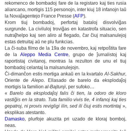
rekomenco de bombadoj fare de la registaro kaj ties rusia
aliancano, mortigis 115 personojn, inter kiuj 18 infanojn laŭ
la Novaĵagentejo France Presse (
AFP
).
Krom tiuj bombadoj, perfortaj bataloj disvolviĝas
surgrunde. La civiluloj troviĝas en katastrofa situacio, sen
nutraĵhelpo kaj sen aliro al flegado, ĉar ĉiuj malsanulejoj
estas detruitaj aŭ ne plu funkcias.
La ĉi-suba filmo de la 19a de novembro, kaj retpoŝtita fare
de la
Aleppo Media Centre
, grupo de ĵurnalistoj kaj
raportistaj civitanoj, montras la rezulton de unu el tiuj
bombadoj celantaj la malsanulejojn.
Ĉi-dimanĉon estis mortiga ankaŭ en la kvartalo
Al-Sakhur
,
Oriente de
Alepo
. Ellasado de barelo da eksplodaĵoj
mortigis la familion
al-Bajtunji
, per sufoko…
«
Barelo da eksplodaĵoj falis ĉi tien, la odoro de kloro
vastiĝis en la strato. Tuta familio vivis tie, 4 infanoj kaj ties
gepatroj, ni provis revigligi ilin, sed ili ĉiuj estis mortintaj
»,
eksplikas atestanto.
Damasko
, plurfoje akuzita pri uzado de kloraj bomboj,
neas.