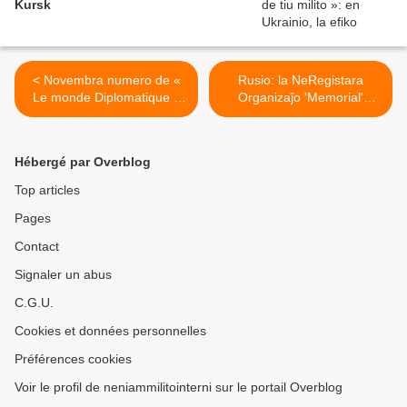
Kursk
< Novembra numero de «
Rusio: la NeRegistara
Le monde Diplomatique »
Organizaĵo 'Memorial'
en Esperanto
publikigas liston de politikaj
malliberuloj >
Hébergé par Overblog
Top articles
Pages
Contact
Signaler un abus
C.G.U.
Cookies et données personnelles
Préférences cookies
Voir le profil de neniammilitointerni sur le portail Overblog