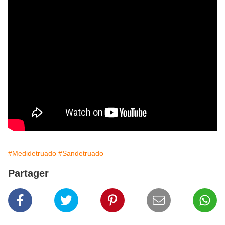
#Medidetruado
#Sandetruado
Partager