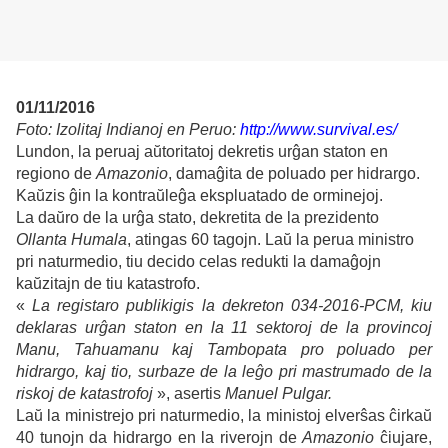
01/11/2016
Foto: Izolitaj Indianoj en Peruo:
http://www.survival.es/
Lundon, la peruaj aŭtoritatoj dekretis urĝan staton en
regiono de
Amazonio
, damaĝita de poluado per hidrargo.
Kaŭzis ĝin la kontraŭleĝa ekspluatado de orminejoj.
La daŭro de la urĝa stato, dekretita de la prezidento
Ollanta Humala
, atingas 60 tagojn. Laŭ la perua ministro
pri naturmedio, tiu decido celas redukti la damaĝojn
kaŭzitajn de tiu katastrofo.
«
La registaro publikigis la dekreton 034-2016-PCM, kiu
deklaras urĝan staton en la 11 sektoroj de la provincoj
Manu, Tahuamanu kaj Tambopata pro poluado per
hidrargo, kaj tio, surbaze de la leĝo pri mastrumado de la
riskoj de katastrofoj
», asertis
Manuel Pulgar.
Laŭ la ministrejo pri naturmedio, la ministoj elverŝas ĉirkaŭ
40 tunojn da hidrargo en la riverojn de
Amazonio
ĉiujare,