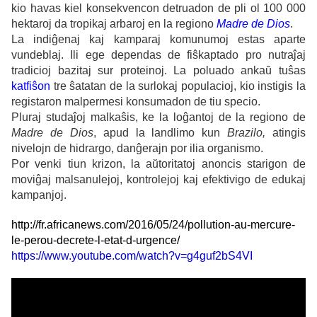
kio havas kiel konsekvencon detruadon de pli ol 100 000
hektaroj da tropikaj arbaroj en la regiono
Madre de Dios
.
La indiĝenaj kaj kamparaj komunumoj estas aparte
vundeblaj. Ili ege dependas de fiŝkaptado pro nutraĵaj
tradicioj bazitaj sur proteinoj. La poluado ankaŭ tuŝas
katfiŝon
tre ŝatatan de la surlokaj populacioj, kio instigis la
registaron malpermesi konsumadon de tiu specio.
Pluraj studaĵoj malkaŝis, ke la loĝantoj de la regiono de
Madre de Dios
, apud la landlimo kun
Brazilo,
atingis
nivelojn de hidrargo, danĝerajn por ilia organismo.
Por venki tiun krizon, la aŭtoritatoj anoncis starigon de
moviĝaj malsanulejoj, kontrolejoj kaj efektivigo de edukaj
kampanjoj.
http://fr.africanews.com/2016/05/24/pollution-au-mercure-
le-perou-decrete-l-etat-d-urgence/
https://www.youtube.com/watch?v=g4guf2bS4VI