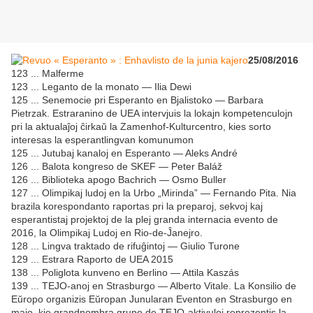
25/08/2016
123 ... Malferme
123 ... Leganto de la monato — Ilia Dewi
125 ... Senemocie pri Esperanto en Bjalistoko — Barbara
Pietrzak. Estraranino de UEA intervjuis la lokajn kompetenculojn
pri la aktualaĵoj ĉirkaŭ la Zamenhof-Kulturcentro, kies sorto
interesas la esperantlingvan komunumon
125 ... Jutubaj kanaloj en Esperanto — Aleks André
126 ... Balota kongreso de SKEF — Peter Baláž
126 ... Biblioteka apogo Bachrich — Osmo Buller
127 ... Olimpikaj ludoj en la Urbo „Mirinda” — Fernando Pita. Nia
brazila korespondanto raportas pri la preparoj, sekvoj kaj
esperantistaj projektoj de la plej granda internacia evento de
2016, la Olimpikaj Ludoj en Rio-de-Ĵanejro.
128 ... Lingva traktado de rifuĝintoj — Giulio Turone
129 ... Estrara Raporto de UEA 2015
138 ... Poliglota kunveno en Berlino — Attila Kaszás
139 ... TEJO-anoj en Strasburgo — Alberto Vitale. La Konsilio de
Eŭropo organizis Eŭropan Junularan Eventon en Strasburgo en
majo, kie grandnombra grupo de TEJO-aktivuloj reprezentis la