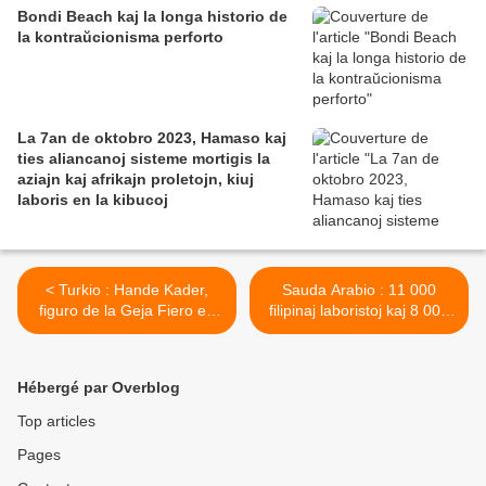
Bondi Beach kaj la longa historio de
la kontraŭcionisma perforto
La 7an de oktobro 2023, Hamaso kaj
ties aliancanoj sisteme mortigis la
aziajn kaj afrikajn proletojn, kiuj
laboris en la kibucoj
< Turkio : Hande Kader,
Sauda Arabio : 11 000
figuro de la Geja Fiero en
filipinaj laboristoj kaj 8 000
Istanbulo, brulmortigita
pakistanaj laboristoj blokataj
en la lando >
Hébergé par Overblog
Top articles
Pages