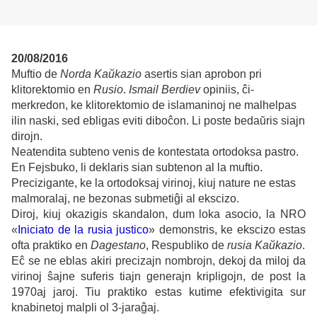
20/08/2016
Muftio de
Norda Kaŭkazio
asertis sian aprobon pri
klitorektomio en
Rusio
.
Ismail Berdiev
opiniis, ĉi-
merkredon, ke klitorektomio de islamaninoj ne malhelpas
ilin naski, sed ebligas eviti diboĉon. Li poste bedaŭris siajn
dirojn.
Neatendita subteno venis de kontestata ortodoksa pastro.
En Fejsbuko, li deklaris sian subtenon al la muftio.
Precizigante, ke la ortodoksaj virinoj, kiuj nature ne estas
malmoralaj, ne bezonas submetiĝi al ekscizo.
Diroj, kiuj okazigis skandalon, dum loka asocio, la NRO
«
Iniciato de la rusia justico
» demonstris, ke ekscizo estas
ofta praktiko en
Dagestano
, Respubliko de
rusia Kaŭkazio
.
Eĉ se ne eblas akiri precizajn nombrojn, dekoj da miloj da
virinoj ŝajne suferis tiajn generajn kripligojn, de post la
1970aj jaroj. Tiu praktiko estas kutime efektivigita sur
knabinetoj malpli ol 3-jaraĝaj.