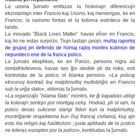
La usona ĵurnalo emfazas la historiajn diferencojn
ekzistantajn inter
Francio
kaj
Usono,
kaj memorigas, ke en
Francio
, la rasismo fontas el la kolonia estinteco de la
lando.
La movado "Black Lives Matter" havas eĥon en Francio,
kaj tio ne estas surprizo. Tiujn lastajn jarojn,
multaj raportoj
de grupoj pri defendo de homaj rajtoj montris kutimon de
nepuniteco ene de la franca polico
.
La ĵurnalo eksplikas, ke en Parizo, persono nigra aŭ
nordafrikdevena, havas ses ĝis okoble pli da risko, esti
kontrolata de la polico ol blanka persono. «
La policaj
ekscesoj kontraŭ tiuj malplimultoj multobliĝis en Francio
sub la urĝa stato
», aldonas la ĵurnalo.
«
La organizaĵo "Islama ŝtato" montris, ke ĝi kapablas utiligi
la kolerajn sentojn por mortigaj celoj. Hodiaŭ, pli ol iam, la
polico devas sukcese starigi fidon kun la malplimultoj,
montriĝante respektema kun ĉiuj francaj civitanoj, kiuj ajn
estu ilia religio kaj haŭtkoloro ; justa aplikado de la justico
ne toleras escepton por la polico
», konkludas la ĵurnalo.