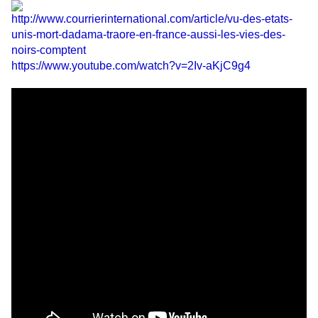
http://www.courrierinternational.com/article/vu-des-etats-
unis-mort-dadama-traore-en-france-aussi-les-vies-des-
noirs-comptent
https://www.youtube.com/watch?v=2Iv-aKjC9g4