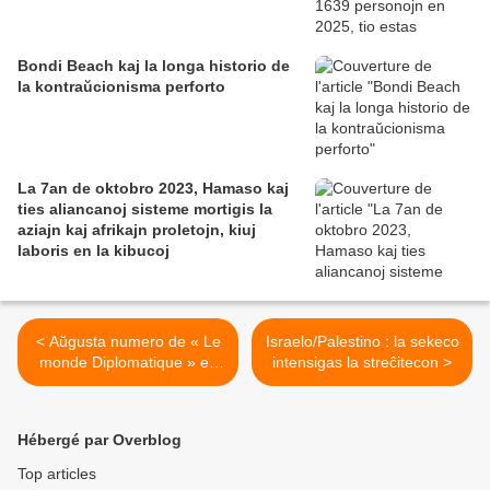
Bondi Beach kaj la longa historio de
la kontraŭcionisma perforto
La 7an de oktobro 2023, Hamaso kaj
ties aliancanoj sisteme mortigis la
aziajn kaj afrikajn proletojn, kiuj
laboris en la kibucoj
< Aŭgusta numero de « Le
Israelo/Palestino : la sekeco
monde Diplomatique » en
intensigas la streĉitecon >
Esperanto
Hébergé par Overblog
Top articles