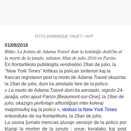
FOTO DOMINIQUE FAGET / AFP
01/08/2016
Bildo: La fratino de Adama Traoré dum la kolektiĝo dediĉita al
la morto de la junulo, sabaton 30an de julio 2016 en Parizo.
En frontartikolo publikigita vendredon 29an de julio, la
"New York Times" kritikas la polican sintenon kaj la
francan registaron post la morto de
Adama Traoré
okazinta
la 19an de julio, dum lia arestado fare de la polico.
«
La morto de Adama Traoré dum lia arestado, nigrulo 24-
jaraĝa, urbo apud Parizo [Beaumont-sur-Oise], la 19an de
julio, okazigis perfortajn alfrontiĝojn inter koleraj
malplimultoj kaj la polico
»,
skribas la New York Times
enkonduke de sia frontartikolo, la 29an de julio.
La usona ĵurnalo mencias plurajn versiojn de la polico por
klarigi la morton de la junulo : unue, koratako, kaj post