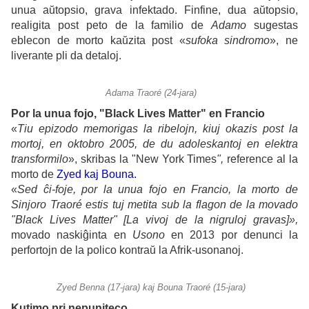
unua aŭtopsio, grava infektado. Finfine, dua aŭtopsio,
realigita post peto de la familio de
Adamo
sugestas
eblecon de morto kaŭzita post «
sufoka sindromo
», ne
liverante pli da detaloj.
Adama Traoré (24-jara)
Por la unua fojo, "Black Lives Matter" en Francio
«
Tiu epizodo memorigas la ribelojn, kiuj okazis post la
mortoj, en oktobro 2005, de du adoleskantoj en elektra
transformilo
», skribas la "New York Times
",
reference al la
morto de
Zyed kaj Bouna
.
«
Sed ĉi-foje, por la unua fojo en Francio, la morto de
Sinjoro Traoré estis tuj metita sub la flagon de la movado
"Black Lives Matter" [La vivoj de la nigruloj gravas]»,
movado naskiĝinta en
Usono
en 2013 por denunci la
perfortojn de la polico kontraŭ la Afrik-usonanoj.
Zyed Benna (17-jara) kaj Bouna Traoré (15-jara)
Kutimo pri nepuniteco