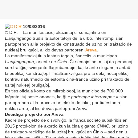
10/08/2016
© D.R.
La manifestacioj okazintaj ĉi-semajnfine en
Lianjungango
trudis la aŭtoritatojn de la urbo, interrompi sian
partoprenon al la projekto de konstruado de uzino pri traktado de
nukleaj bruligaĵoj, al kio devas partopreni
Areva
.
La manifestacioj tiujn lastajn tagojn, ŝancelis la municipon
Lianjungangon
, oriente de
Ĉinio.
Ĉi-semajnfine, miloj da personoj
surstratiĝis, svingante flagrubandojn, kaj kriante sloganojn antaŭ
la publikaj konstruaĵoj. Ili maltrankviliĝas pro la eblaj nocaj efikoj
kontraŭ naturmedio de estonta ĉina-franca uzino pri traktado de
uzitaj nukleaj bruligaĵoj.
En ties oficiala konto de mikroblogoj, la municipo de 700 000
loĝantoj tuj poste anoncis, ke ĝi «
portempe interrompos
» sian
partoprenon al la procezo pri elekto de loko, por tiu estonta
nuklea areo, al kiu devas partopreni
Areva
.
Decidiga projekto por Areva
Kadre de projekto de disvolviĝo, la franca societo subskribis en
2015 protokolon de akordo kun la ĉina giganto
CNNC
, pri uzino
de traktado-recikligo de la uzitaj bruligaĵoj en Ĉinio – sed neniu
loko estis malkaŝita. Tiu projekto estas juĝita kiel decidiga por la