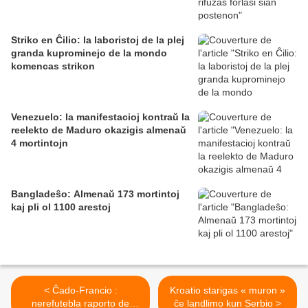
Striko en Ĉilio: la laboristoj de la plej
granda kuprominejo de la mondo
komencas strikon
Venezuelo: la manifestacioj kontraŭ la
reelekto de Maduro okazigis almenaŭ
4 mortintojn
Bangladeŝo: Almenaŭ 173 mortintoj
kaj pli ol 1100 arestoj
< Ĉado-Francio :
Kroatio starigas « muron »
nerefutebla raporto de
ĉe landlimo kun Serbio >