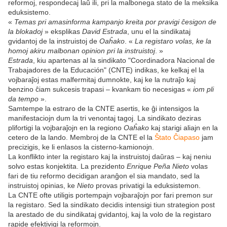
reformoj, respondecaj laŭ ili, pri la malbonega stato de la meksika
eduksistemo.
«
Temas pri amasinforma kampanjo kreita por pravigi ĉesigon de
la blokadoj
» eksplikas
David Estrada
, unu el la sindikataj
gvidantoj de la instruistoj de
Oaĥako
. «
La registaro volas, ke la
homoj akiru malbonan opinion pri la instruistoj
. »
Estrada
, kiu apartenas al la sindikato "Coordinadora Nacional de
Trabajadores de la Educación" (CNTE) indikas, ke kelkaj el la
vojbaraĵoj estas malfermitaj dumnokte, kaj ke la nutraĵo kaj
benzino ĉiam sukcesis trapasi – kvankam tio necesigas «
iom pli
da tempo
».
Samtempe la estraro de la CNTE asertis, ke ĝi intensigos la
manifestaciojn dum la tri venontaj tagoj. La sindikato deziras
plifortigi la vojbaraĵojn en la regiono
Oaĥako
kaj starigi aliajn en la
cetero de la lando. Membroj de la CNTE el la
Ŝtato Ĉiapaso
jam
precizigis, ke li enlasos la cisterno-kamionojn.
La konflikto inter la registaro kaj la instruistoj daŭras – kaj neniu
solvo estas konjektita. La prezidento
Enrique Peña Nieto
volas
fari de tiu reformo decidigan aranĝon el sia mandato, sed la
instruistoj opinias, ke
Nieto
provas privatigi la eduksistemon.
La CNTE ofte utiligis portempajn vojbaraĵojn por fari premon sur
la registaro. Sed la sindikato decidis intensigi tiun strategion post
la arestado de du sindikataj gvidantoj, kaj la volo de la registaro
rapide efektivigi la reformojn.