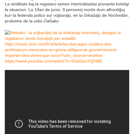
La sindikato kaj la registaro tamen intertraktadas provante kvietigi
la situacion. La 19an de junio, 9 personoj mortis dum alfrontiĝoj
kun la federala polico sur vojbaraĵo, en la ĉirkaŭaĵo de
Nochixtlán
,
proksime de la urbo
Oaĥako
.
https://news.vice.com/fr/article/les-barrages-routiers-des-
professeurs-mexicains-en-greve-obligent-le-gouvernement-
importer-des-vivres-par-avion?utm_source=vicefrtw
https://www.youtube.com/watch?v=SUeGeoYQhW0