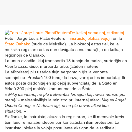
De kelkaj semajnoj, strikantaj
Foto : Jorge Louis Plata/Reuters
insruistoj blokas vojojn
en la
Ŝtato Oaĥako
(sude de Meksiko). La blokadoj estas tiel, ke la
meksika registaro estas nun devigata sendi nutraĵojn en kelkajn
regionojn de Oaĥako.
La unua aviadilo, kiuj transportis 18 tunojn da maizo, surteriĝis en
Puerto Escondido
, marborda urbo, ĵaŭdon matene.
La aŭtoritatoj plu uzados tiujn aerpontojn ĝis la venonta
semajnfino. Preskaŭ 100 tunoj da bazaj varoj estos importataj. Ili
estos poste disdonitaj en spicejoj subvenciataj de la Ŝtato en
ĉirkaŭ 300 plej malriĉaj komunumoj de la Ŝtato.
«
Miloj da infanoj ne plu frekventas lernejon kaj havas nenion por
manĝi
» maltrankviliĝis la ministro pri Internaj aferoj
Miguel Angel
Osorio Chong
. «
Ni devas agi, ni ne plu povas allasi tiun
situacion
. »
Siaflanke, la instruistoj akuzas la registaron, ke ili memvole kreis
tiun laŭdire malabundecon por kontraŭstari ilian proteston. La
instruistoj blokas la vojojn postulante eksigon de la radikalaj