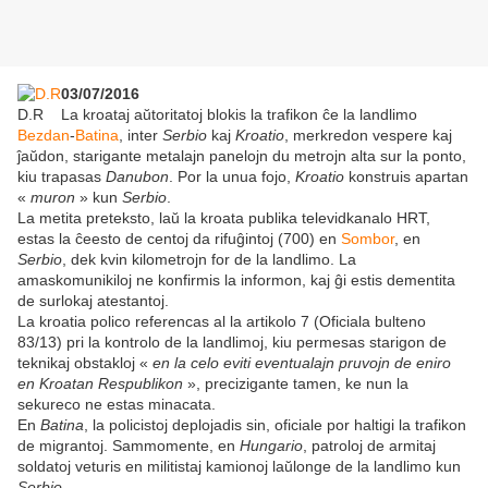
03/07/2016
D.R
La kroataj aŭtoritatoj blokis la trafikon ĉe la landlimo
Bezdan
-
Batina
, inter
Serbio
kaj
Kroatio
, merkredon vespere kaj
ĵaŭdon, starigante metalajn panelojn du metrojn alta sur la ponto,
kiu trapasas
Danubon
. Por la unua fojo,
Kroatio
konstruis apartan
«
muron
» kun
Serbio
.
La metita preteksto, laŭ la kroata publika televidkanalo HRT,
estas la ĉeesto de centoj da rifuĝintoj (700) en
Sombor
, en
Serbio
, dek kvin kilometrojn for de la landlimo. La
amaskomunikiloj ne konfirmis la informon, kaj ĝi estis dementita
de surlokaj atestantoj.
La kroatia polico referencas al la artikolo 7 (Oficiala bulteno
83/13) pri la kontrolo de la landlimoj, kiu permesas starigon de
teknikaj obstakloj «
en la celo eviti eventualajn pruvojn de eniro
en Kroatan Respublikon
», precizigante tamen, ke nun la
sekureco ne estas minacata.
En
Batina
, la policistoj deplojadis sin, oficiale por haltigi la trafikon
de migrantoj. Sammomente, en
Hungario
, patroloj de armitaj
soldatoj veturis en militistaj kamionoj laŭlonge de la landlimo kun
Serbio
.