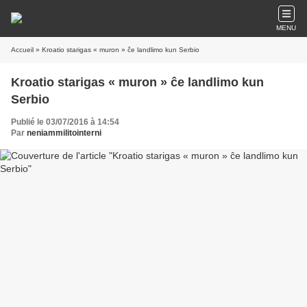
MENU
Accueil
» Kroatio starigas « muron » ĉe landlimo kun Serbio
Kroatio starigas « muron » ĉe landlimo kun
Serbio
Publié le 03/07/2016 à 14:54
Par
neniammilitointerni