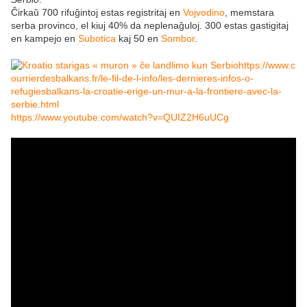
Ĉirkaŭ 700 rifuĝintoj estas registritaj en
Vojvodino
, memstara
serba provinco, el kiuj 40% da neplenaĝuloj. 300 estas gastigitaj
en kampejo en
Subotica
kaj 50 en
Sombor
.
https://www.c
ourrierdesbalkans.fr/le-fil-de-l-info/les-dernieres-infos-o-
refugiesbalkans-la-croatie-erige-un-mur-a-la-frontiere-avec-la-
serbie.html
https://www.youtube.com/watch?v=QUIZ2H6uUCg