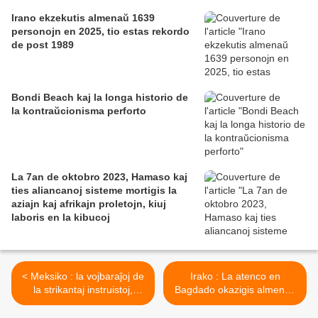
Irano ekzekutis almenaŭ 1639
personojn en 2025, tio estas rekordo
de post 1989
Bondi Beach kaj la longa historio de
la kontraŭcionisma perforto
La 7an de oktobro 2023, Hamaso kaj
ties aliancanoj sisteme mortigis la
aziajn kaj afrikajn proletojn, kiuj
laboris en la kibucoj
< Meksiko : la vojbaraĵoj de
Irako : La atenco en
la strikantaj instruistoj,
Bagdado okazigis almenaŭ
devigas la registaron sendi
213 mortintojn kaj 200
nutraĵojn per aviadilo
vunditojn >