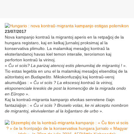
23/07/2017
Nova kampanjo kontraŭ la migrantoj aperis en la retpaĝoj de la
hungara registaro, kaj en kelkaj ĵurnaloj proksimaj al la
konservativa plimulto. La malamikaj mesaĝoj kontraŭ la
eksterlandanoj havas kiel temon interalie, terorismon kaj
perforton kontraŭ la virinoj.
«
Ĉu vi sciis? La parizaj atencoj estis plenumitaj de migrantoj !
».
Tio estas legebla en unu el la malamikaj mesaĝoj elsenditaj de la
aŭtoritatoj en
Budapeŝto
. Mikskonfuzaĵoj kaj kontraŭ-veroj
akumuliĝas : «
Ĉu vi sciis ?
La ekscesoj kontraŭ la virinoj,
eksponenciale kreskis de post la komenciĝo de la migrada ondo
en Eŭropo
».
Kaj la kontraŭ-migranta kampanjo elvokas senretene ĉiajn
fantaziaĵojn : «
Ĉu vi sciis ? Bruselo volas, ke ni akceptu nombron
de migrantoj, ekvivalentan al la loĝantaro de urbo
».