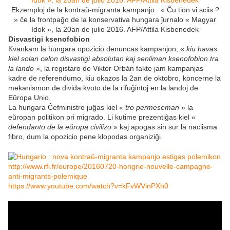
Ekzemploj de la kontraŭ-migranta kampanjo : « Ĉu tion vi sciis ?
» ĉe la frontpaĝo de la konservativa hungara ĵurnalo « Magyar
Idok », la 20an de julio 2016. AFP/Attila Kisbenedek
Disvastigi ksenofobion
Kvankam la hungara opozicio denuncas kampanjon, «
kiu havas
kiel solan celon disvastigi absolutan kaj senliman ksenofobion tra
la lando
», la registaro de Viktor Orbán fakte jam kampanjas
kadre de referendumo, kiu okazos la 2an de oktobro, koncerne la
mekanismon de divida kvoto de la rifuĝintoj en la landoj de
Eŭropa Unio.
La hungara Ĉefministro juĝas kiel «
tro permeseman
» la
eŭropan politikon pri migrado. Li kutime prezentiĝas kiel «
defendanto de la eŭropa civilizo
» kaj apogas sin sur la naciisma
fibro, dum la opozicio pene klopodas organiziĝi.
http://www.rfi.fr/europe/20160720-hongrie-nouvelle-campagne-
anti-migrants-polemique
https://www.youtube.com/watch?v=kFvWVinPXh0