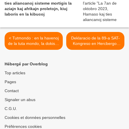
ties aliancanoj sisteme mortigis la
aziajn kaj afrikajn proletojn, kiuj
laboris en la kibucoj
< Tutmondo : en la havenoj
Deklaracio de la 89-a SAT-
de la tuta mondo, la dokistoj
Kongreso en Hercbergo,
leviĝas
2016 >
Hébergé par Overblog
Top articles
Pages
Contact
Signaler un abus
C.G.U.
Cookies et données personnelles
Préférences cookies